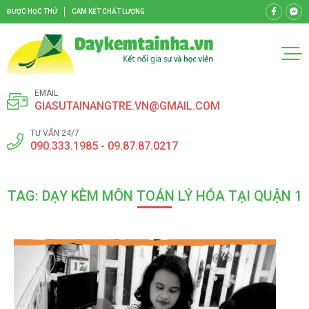
ĐƯỢC HỌC THỬ
CAM KẾT CHẤT LƯỢNG
EMAIL
GIASUTAINANGTRE.VN@GMAIL.COM
TƯ VẤN 24/7
090.333.1985 - 09.87.87.0217
TAG: DẠY KÈM MÔN TOÁN LÝ HÓA TẠI QUẬN 1