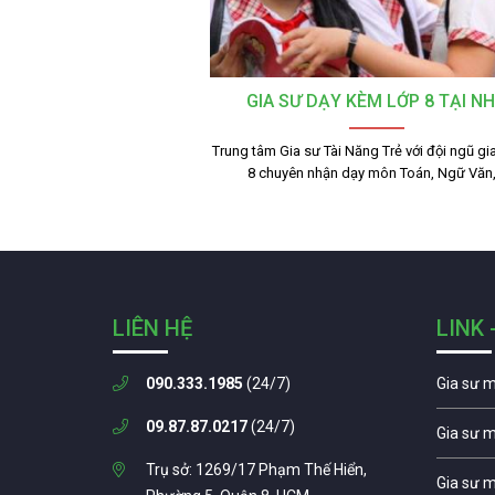
GIA SƯ DẠY KÈM LỚP 8 TẠI N
Trung tâm Gia sư Tài Năng Trẻ với đội ngũ gi
8 chuyên nhận dạy môn Toán, Ngữ Văn
LIÊN HỆ
LINK 
090.333.1985
(24/7)
Gia sư 
09.87.87.0217
(24/7)
Gia sư 
Trụ sở: 1269/17 Phạm Thế Hiển,
Gia sư 