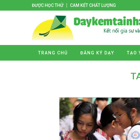
ĐƯỢC HỌC THỬ
CAM KẾT CHẤT LƯỢNG
TRANG CHỦ
ĐĂNG KÝ DẠY
TẠO 
T