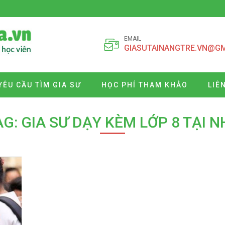
EMAIL
GIASUTAINANGTRE.VN@G
YÊU CẦU TÌM GIA SƯ
HỌC PHÍ THAM KHẢO
LIÊ
AG: GIA SƯ DẠY KÈM LỚP 8 TẠI N