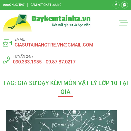
ĐƯỢC HỌC THỬ
CAM KẾT CHẤT LƯỢNG
EMAIL
GIASUTAINANGTRE.VN@GMAIL.COM
TƯ VẤN 24/7
090.333.1985 - 09.87.87.0217
TAG: GIA SƯ DẠY KÈM MÔN VẬT LÝ LỚP 10 TẠI
GIA