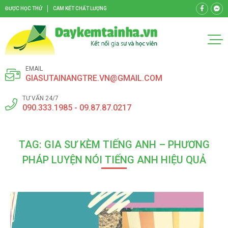
ĐƯỢC HỌC THỬ
CAM KẾT CHẤT LƯỢNG
EMAIL
GIASUTAINANGTRE.VN@GMAIL.COM
TƯ VẤN 24/7
090.333.1985 - 09.87.87.0217
TAG: GIA SƯ KÈM TIẾNG ANH – PHƯƠNG
PHÁP LUYỆN NÓI TIẾNG ANH HIỆU QUẢ