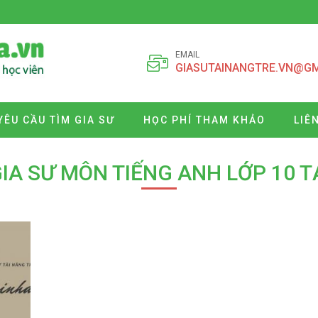
EMAIL
GIASUTAINANGTRE.VN@G
YÊU CẦU TÌM GIA SƯ
HỌC PHÍ THAM KHẢO
LIÊ
GIA SƯ MÔN TIẾNG ANH LỚP 10 T