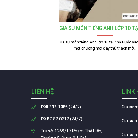
GIA SƯ MÔN TIẾNG ANH LỚP 10 TẠ
Gia sư môn tiếng Anh lớp 10 tại nhà Bước vào
một chương mới đầy thử thách mở…
LIÊN HỆ
LINK 
090.333.1985
(24/7)
Gia sư 
09.87.87.0217
(24/7)
Gia sư 
Trụ sở: 1269/17 Phạm Thế Hiển,
Gia sư 