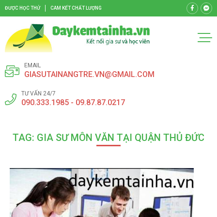
ĐƯỢC HỌC THỬ
CAM KẾT CHẤT LƯỢNG
EMAIL
GIASUTAINANGTRE.VN@GMAIL.COM
TƯ VẤN 24/7
090.333.1985 - 09.87.87.0217
TAG: GIA SƯ MÔN VĂN TẠI QUẬN THỦ ĐỨC