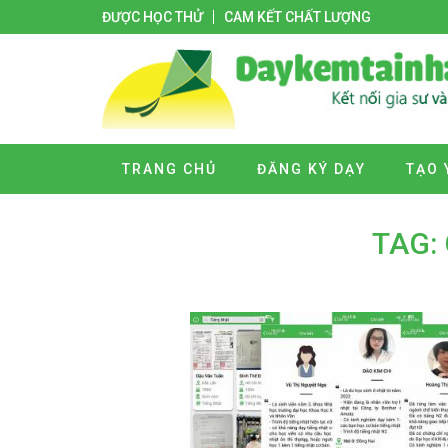
ĐƯỢC HỌC THỬ
CAM KẾT CHẤT LƯỢNG
TRANG CHỦ
ĐĂNG KÝ DẠY
TẠO 
TAG: