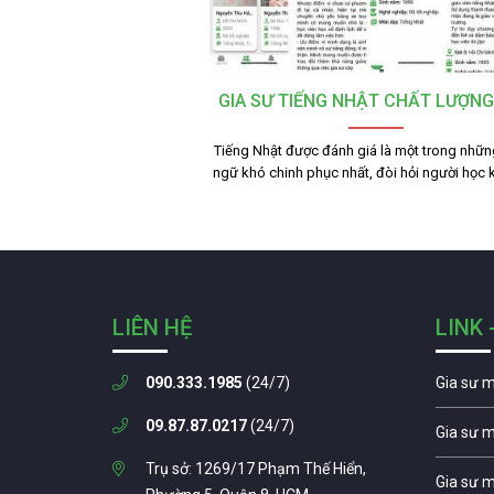
GIA SƯ TIẾNG NHẬT CHẤT LƯỢNG
Tiếng Nhật được đánh giá là một trong nhữ
ngữ khó chinh phục nhất, đòi hỏi người học
LIÊN HỆ
LINK 
090.333.1985
(24/7)
Gia sư 
09.87.87.0217
(24/7)
Gia sư 
Trụ sở: 1269/17 Phạm Thế Hiển,
Gia sư 