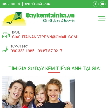
ĐƯỢC HỌC THỬ
CAM KẾT CHẤT LƯỢNG
EMAIL
GIASUTAINANGTRE.VN@GMAIL.COM
TƯ VẤN 24/7
090.333.1985 - 09.87.87.0217
TÌM GIA SƯ DẠY KÈM TIẾNG ANH TẠI GIA