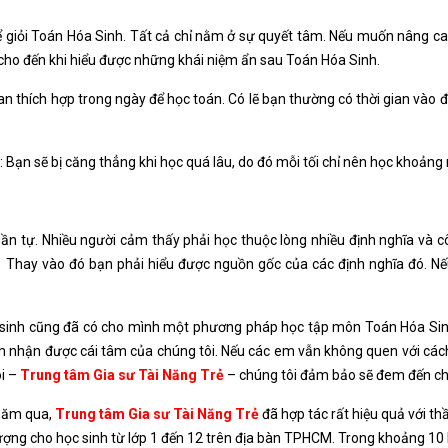
 để giỏi Toán Hóa Sinh. Tất cả chỉ nằm ở sự quyết tâm. Nếu muốn nâng c
 cho đến khi hiểu được những khái niệm ẩn sau Toán Hóa Sinh.
an thích hợp trong ngày để học toán. Có lẽ bạn thường có thời gian vào đầ
n: Bạn sẽ bị căng thẳng khi học quá lâu, do đó mỗi tối chỉ nên học khoảng
n tự. Nhiều người cảm thấy phải học thuộc lòng nhiều định nghĩa và côn
ả. Thay vào đó bạn phải hiểu được nguồn gốc của các định nghĩa đó. N
 sinh cũng đã có cho mình một phương pháp học tập môn Toán Hóa Sinh 
ảm nhận được cái tâm của chúng tôi. Nếu các em vẫn không quen với cá
ôi –
Trung tâm Gia sư Tài Năng Trẻ
– chúng tôi đảm bảo sẽ đem đến ch
 năm qua,
Trung tâm Gia sư Tài Năng Trẻ
đã hợp tác rất hiệu quả với th
ượng cho học sinh từ lớp 1 đến 12 trên địa bàn TPHCM. Trong khoảng 10