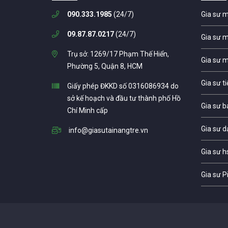
090.333.1985
(24/7)
Gia sư 
09.87.87.0217
(24/7)
Gia sư 
Trụ sở: 1269/17 Phạm Thế Hiển,
Gia sư 
Phường 5, Quận 8, HCM
Gia sư t
Giấy phép ĐKKD số 0316086934 do
sở kế hoạch và đầu tư thành phố Hồ
Gia sư b
Chí Minh cấp
Gia sư d
info@giasutainangtre.vn
Gia sư h
Gia sư P