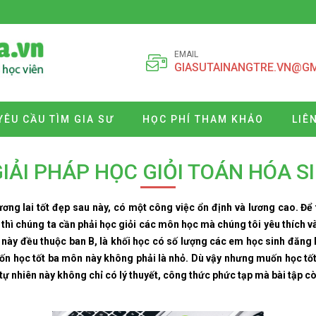
EMAIL
GIASUTAINANGTRE.VN@G
YÊU CẦU TÌM GIA SƯ
HỌC PHÍ THAM KHẢO
LIÊ
GIẢI PHÁP HỌC GIỎI TOÁN HÓA S
ơng lai tốt đẹp sau này, có một công việc ổn định và lương cao. Đ
c thì chúng ta cần phải học giỏi các môn học mà chúng tôi yêu thích v
ày đều thuộc ban B, là khối học có số lượng các em học sinh đăng 
ốn học tốt ba môn này không phải là nhỏ. Dù vậy nhưng muốn học tốt
ự nhiên này không chỉ có lý thuyết, công thức phức tạp mà bài tập c