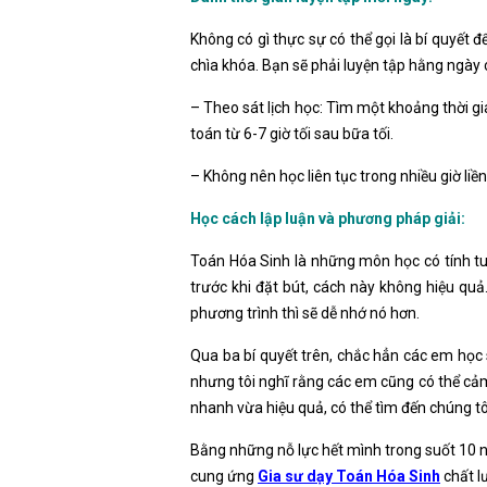
Không có gì thực sự có thể gọi là bí quyết
chìa khóa. Bạn sẽ phải luyện tập hằng ngày
– Theo sát lịch học: Tìm một khoảng thời gi
toán từ 6-7 giờ tối sau bữa tối.
– Không nên học liên tục trong nhiều giờ liề
Học cách lập luận và phương pháp giải:
Toán Hóa Sinh là những môn học có tính tuầ
trước khi đặt bút, cách này không hiệu qu
phương trình thì sẽ dễ nhớ nó hơn.
Qua ba bí quyết trên, chắc hẳn các em học
nhưng tôi nghĩ rằng các em cũng có thể c
nhanh vừa hiệu quả, có thể tìm đến chúng t
Bằng những nỗ lực hết mình trong suốt 10
cung ứng
Gia sư dạy Toán Hóa Sinh
chất l