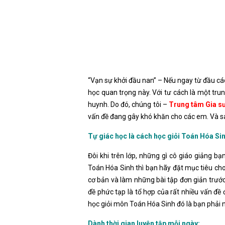
“Vạn sự khởi đầu nan” – Nếu ngay từ đầu c
học quan trọng này. Với tư cách là một tru
huynh. Do đó, chúng tôi –
Trung tâm Gia s
vấn đề đang gây khó khăn cho các em. Và sa
Tự giác học là cách học giỏi Toán Hóa Si
Đôi khi trên lớp, những gì cô giáo giảng b
Toán Hóa Sinh thì bạn hãy đặt mục tiêu cho
cơ bản và làm những bài tập đơn giản trướ
đề phức tạp là tổ hợp của rất nhiều vấn đề 
học giỏi môn Toán Hóa Sinh đó là bạn phải 
Dành thời gian luyện tập mỗi ngày: