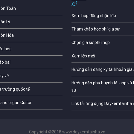
môn Toán
Xem hợp đồng nhận lớp
môn Lý
Tham khảo học phí gia sư
môn Hóa
Chọn gia sư phù hợp
iểu học
Xem lớp mới
áo bài
Hướng dẫn đăng ký tài khoản gia
ạy vẽ
Hướng dẫn phụ huynh tải app và t
s trường quốc tế
sư
iano organ Guitar
Link tải ứng dụng Daykemtainha.
Copyright ©2018 www.daykemtainha.vn