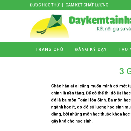
ĐƯỢC HỌC THỬ
CAM KẾT CHẤT LƯỢNG
TRANG CHỦ
ĐĂNG KÝ DẠY
TẠO 
3 
Chắc hẳn ai ai cũng muốn mình có một tư
chính là nền tảng. Để có thể thi đỗ Đại họ
đó là ba môn Toán Hóa Sinh. Ba môn học n
ngành học ít, do đó số lượng học sinh mu
dàng, bởi những môn học thuộc khoa học t
gây khó cho học sinh.