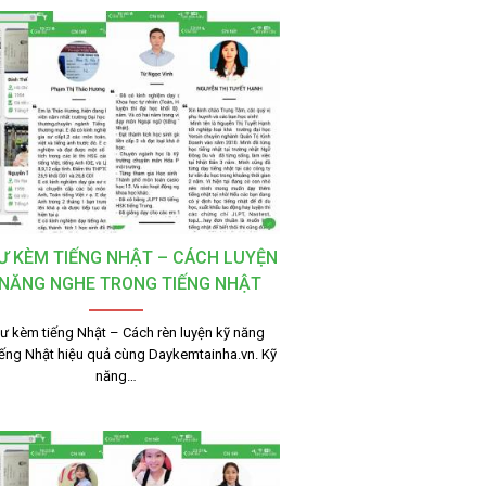
SƯ KÈM TIẾNG NHẬT – CÁCH LUYỆN
 NĂNG NGHE TRONG TIẾNG NHẬT
sư kèm tiếng Nhật – Cách rèn luyện kỹ năng
iếng Nhật hiệu quả cùng Daykemtainha.vn. Kỹ
năng…