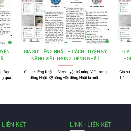
UYỆN
GIA SƯ TIẾNG NHẬT – CÁCH LUYỆN KỸ
GIA
HẬT
NĂNG VIẾT TRONG TIẾNG NHẬT
HỌ
ng Đọc
Gia sư tiếng Nhật – Cách luyện kỹ năng Viết trong
Gia sư
ong quá
tiếng Nhật. Kỹ năng viết tiếng Nhật là một…
bản hi
- LIÊN KẾT
LINK - LIÊN KẾT