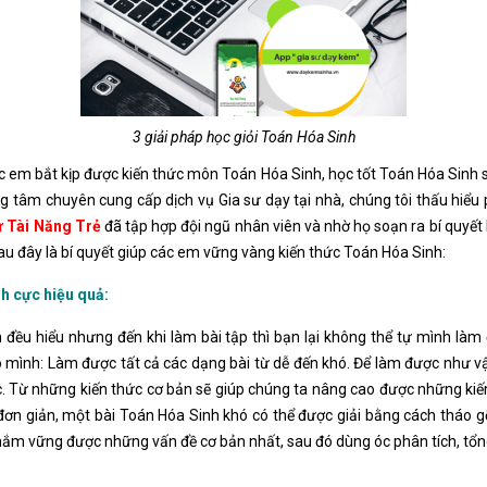
3 giải pháp học giỏi Toán Hóa Sinh
ác em bắt kịp được kiến thức môn Toán Hóa Sinh, học tốt Toán Hóa Sinh
ng tâm chuyên cung cấp dịch vụ Gia sư dạy tại nhà, chúng tôi thấu hiểu
ư Tài Năng Trẻ
đã tập hợp đội ngũ nhân viên và nhờ họ soạn ra bí quyế
u đây là bí quyết giúp các em vững vàng kiến thức Toán Hóa Sinh:
nh cực hiệu quả:
ạn đều hiểu nhưng đến khi làm bài tập thì bạn lại không thể tự mình làm
 mình: Làm được tất cả các dạng bài từ dễ đến khó. Để làm được như vậ
c. Từ những kiến thức cơ bản sẽ giúp chúng ta nâng cao được những kiế
đơn giản, một bài Toán Hóa Sinh khó có thể được giải bằng cách tháo gỡ
nắm vững được những vấn đề cơ bản nhất, sau đó dùng óc phân tích, tổn