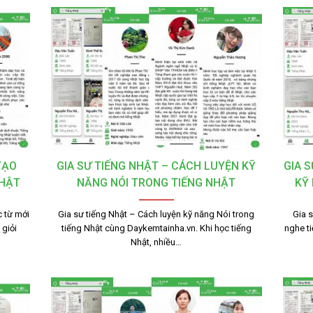
TẠO
GIA SƯ TIẾNG NHẬT – CÁCH LUYỆN KỸ
GIA 
NHẬT
NĂNG NÓI TRONG TIẾNG NHẬT
KỸ
 từ mới
Gia sư tiếng Nhật – Cách luyện kỹ năng Nói trong
Gia 
giỏi
tiếng Nhật cùng Daykemtainha.vn. Khi học tiếng
nghe t
Nhật, nhiều…