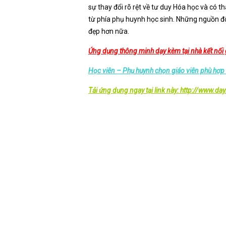
sự thay đổi rõ rệt về tư duy Hóa học và có 
từ phía phụ huynh học sinh. Những nguồn độn
đẹp hơn nữa.
Ứng dụng thông minh dạy kèm tại nhà kết nối g
Học viên – Phụ huynh chọn giáo viên phù hợp
Tải ứng dụng ngay tại link này:
http://www.da