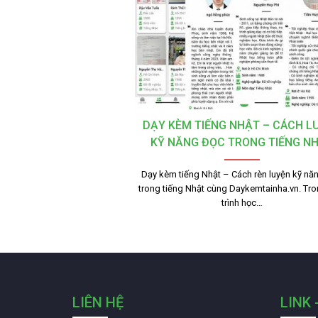
DẠY KÈM TIẾNG NHẬT – CÁCH L
KỸ NĂNG ĐỌC TRONG TIẾNG N
Dạy kèm tiếng Nhật – Cách rèn luyện kỹ nă
trong tiếng Nhật cùng Daykemtainha.vn. Tr
trình học…
LIÊN HỆ
LINK 