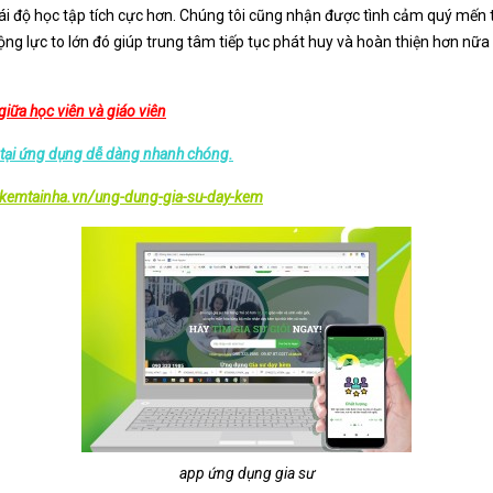
thái độ học tập tích cực hơn. Chúng tôi cũng nhận được tình cảm quý mến 
g lực to lớn đó giúp trung tâm tiếp tục phát huy và hoàn thiện hơn nữa 
iữa học viên và giáo viên
 tại ứng dụng dễ dàng nhanh chóng.
ykemtainha.vn/ung-dung-gia-su-day-kem
app ứng dụng gia sư