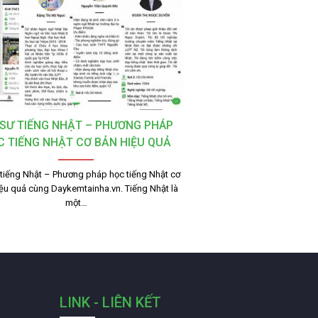
 SƯ TIẾNG NHẬT – PHƯƠNG PHÁP
C TIẾNG NHẬT CƠ BẢN HIỆU QUẢ
 tiếng Nhật – Phương pháp học tiếng Nhật cơ
ệu quả cùng Daykemtainha.vn. Tiếng Nhật là
một…
LINK - LIÊN KẾT