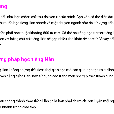
ựng
n nếu như bạn chăm chỉ trau dồi vốn từ của mình. Bạn vẫn có thể diễn đạ
hi muốn học tiếng Hàn nhanh về một chuyên ngành nào đó, từ vựng tiếng
n cần phải học thuộc khoảng 800 từ mới. Có thể nói rằng học từ mới tiến
n với bảng chữ cái tiếng Hàn sẽ gặp nhiều khó khăn để nhớ từ. Vì vậy n
n.
ớng pháp học tiếng Hàn
 Hàn không những tiết kiệm thời gian học mà còn giúp bạn tạo ra sự lin
uyện bằng tiếng Hàn; hay sử dụng các trang web học tập trực tuyến cũng
u chóng thành thạo tiếng Hàn đó là bạn phải chăm chỉ rèn luyện mỗi ngà
ạ nhanh trong giao tiếp.