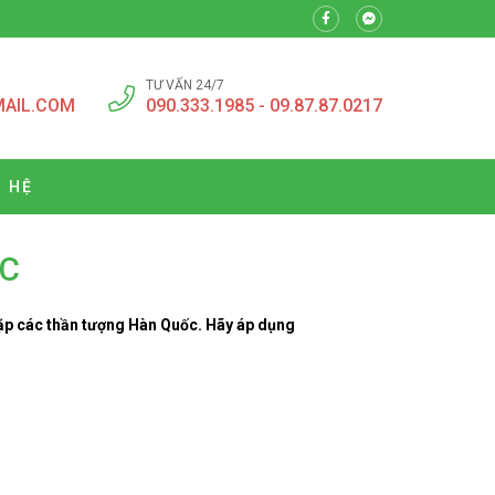
TƯ VẤN 24/7
MAIL.COM
090.333.1985 - 09.87.87.0217
N HỆ
ỐC
gặp các thần tượng Hàn Quốc. Hãy áp dụng