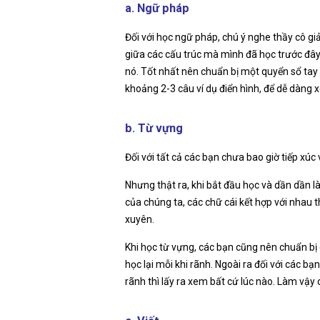
a. Ngữ pháp
Đối với học ngữ pháp, chú ý nghe thầy cô gi
giữa các cấu trúc mà mình đã học trước đây.
nó. Tốt nhất nên chuẩn bị một quyển sổ tay
khoảng 2-3 câu ví dụ điển hình, để dễ dàng x
b. Từ vựng
Đối với tất cả các bạn chưa bao giờ tiếp xúc 
Nhưng thật ra, khi bắt đầu học và dần dần l
của chúng ta, các chữ cái kết hợp với nhau t
xuyên.
Khi học từ vựng, các bạn cũng nên chuẩn bị c
học lại mỗi khi rãnh. Ngoài ra đối với các bạ
rãnh thì lấy ra xem bất cứ lúc nào. Làm vậy