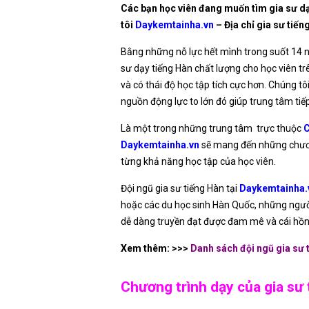
Các bạn học viên đang muốn tìm gia sư dạ
tôi
Daykemtainha.vn
– Địa chỉ gia sư tiến
Bằng những nỗ lực hết mình trong suốt 14
sư dạy tiếng Hàn chất lượng cho học viên t
và có thái độ học tập tích cực hơn. Chúng t
nguồn động lực to lớn đó giúp trung tâm tiế
Là một trong những trung tâm trực thuộc
C
Daykemtainha.vn
sẽ mang đến những chương
từng khả năng học tập của học viên.
Đội ngũ gia sư tiếng Hàn tại
Daykemtainha.
hoặc các du học sinh Hàn Quốc, những người 
dễ dàng truyền đạt được đam mê và cái hồn 
Xem thêm: >>>
Danh sách
đội ngũ gia sư 
Chương trình dạy của gia sư 