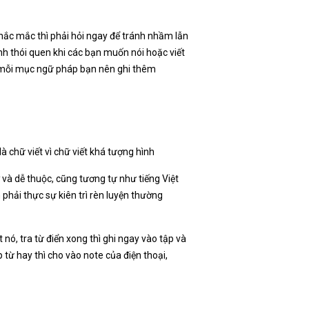
thắc mắc thì phải hỏi ngay để tránh nhầm lẫn
nh thói quen khi các bạn muốn nói hoặc viết
ới mỗi mục ngữ pháp bạn nên ghi thêm
là chữ viết vì chữ viết khá tượng hình
và dễ thuộc, cũng tương tự như tiếng Việt
 phải thực sự kiên trì rèn luyện thường
 nó, tra từ điển xong thì ghi ngay vào tập và
p từ hay thì cho vào note của điện thoại,