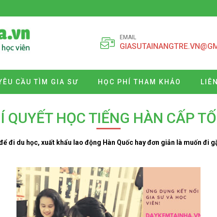
EMAIL
GIASUTAINANGTRE.VN@G
YÊU CẦU TÌM GIA SƯ
HỌC PHÍ THAM KHẢO
LIÊ
Í QUYẾT HỌC TIẾNG HÀN CẤP T
 để đi du học, xuất khẩu lao động Hàn Quốc hay đơn giản là muốn đi 