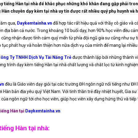
y tiếng Hàn tại nhà để khắc phục những khó khăn đang gặp phải tron
g Hàn chuyên dạy kèm tại nhà uy tín được rất nhiều quý phụ huynh và h
 năm qua,
Daykemtainha.vn
đã hợp tác rất hiệu quả với thầy cô giáo và 
rên địa bàn cả nước. Trong khoảng 10 buổi dạy, hơn 90% học viên đều cảm
ôi cũng nhận được tình cảm quý mến từ phía đội ngũ gia sư cũng như sự 
p tục phát huy và hoàn thiện hơn nữa dịch vụ của mình để mang lại nhiều
ông Ty TNHH Dịch Vụ Tài Năng Trẻ
được thành lập bởi những thành vi
 trình dạy kèm tiếng Hàn tại nhà chất lượng và chắt lọc từ kinh nghiệm 
vn
đều là Giáo viên dạy giỏi tại các trường ĐH ngôn ngữ nổi tiếng như
Hàn bản địa yêu quý Việt Nam. Với tinh thần trẻ đầy nhiệt huyết, Gia s
của ngôn ngữ tới cho học viên, giúp học viên xây dựng hứng thú và tiếp 
tiếng Hàn
tại
D
aykemtainha.vn
tiếng Hàn tại nhà: