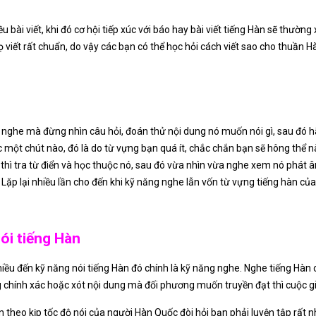
u bài viết, khi đó cơ hội tiếp xúc với báo hay bài viết tiếng Hàn sẽ thườ
 viết rất chuẩn, do vậy các bạn có thể học hỏi cách viết sao cho thuần Hà
 nghe mà đừng nhìn câu hỏi, đoán thử nội dung nó muốn nói gì, sau đó h
 một chút nào, đó là do từ vựng bạn quá ít, chắc chắn bạn sẽ hông thể n
 thì tra từ điển và học thuộc nó, sau đó vừa nhìn vừa nghe xem nó phát
 Lặp lại nhiều lần cho đến khi kỹ năng nghe lẫn vốn từ vựng tiếng hàn củ
ói tiếng Hàn
nhiều đến kỹ năng nói tiếng Hàn đó chính là kỹ năng nghe. Nghe tiếng Hàn
chính xác hoặc xót nội dung mà đối phương muốn truyền đạt thì cuộc giao
theo kịp tốc độ nói của người Hàn Quốc đòi hỏi bạn phải luyện tập rất