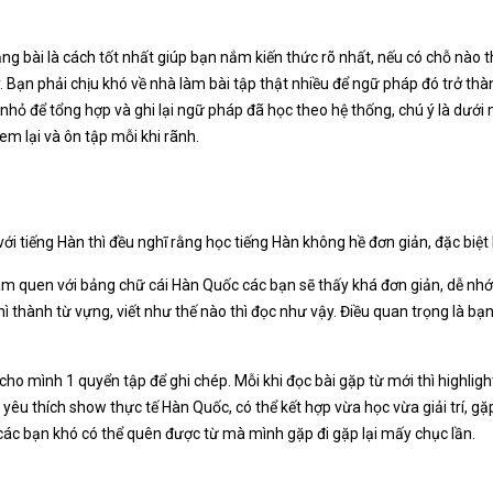
ảng bài là cách tốt nhất giúp bạn nắm kiến thức rõ nhất, nếu có chỗ nào 
 Bạn phải chịu khó về nhà làm bài tập thật nhiều để ngữ pháp đó trở thà
 nhỏ để tổng hợp và ghi lại ngữ pháp đã học theo hệ thống, chú ý là dư
em lại và ôn tập mỗi khi rãnh.
với tiếng Hàn thì đều nghĩ rằng học tiếng Hàn không hề đơn giản, đặc biệt 
àm quen với bảng chữ cái Hàn Quốc các bạn sẽ thấy khá đơn giản, dễ nhớ 
hì thành từ vựng, viết như thế nào thì đọc như vậy. Điều quan trọng là bạn
ho mình 1 quyển tập để ghi chép. Mỗi khi đọc bài gặp từ mới thì highlight
n yêu thích show thực tế Hàn Quốc, có thể kết hợp vừa học vừa giải trí, gặ
 các bạn khó có thể quên được từ mà mình gặp đi gặp lại mấy chục lần.