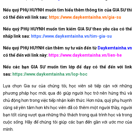
Nếu quý PHỤ HUYNH muốn tìm hiểu thêm thông tin của GIA SƯ thì
có thể đến với link sau:
https://www.daykemtainha.vn/gia-su
Nếu quý PHỤ HUYNH muốn tìm kiếm GIA SƯ theo yêu cầu có thể
nhấp link sau:
https://www.daykemtainha.vn/tim-gia-su
Nếu quý PHỤ HUYNH cần thêm sự tư vấn đến từ
Daykemtainha.vn
có thể đến với link này:
https://www.daykemtainha.vn/lien-he
Nếu các bạn GIA SƯ muốn tìm lớp để dạy có thể đến với link
sau:
https://www.daykemtainha.vn/lop-hoc
Lựa chọn Gia sư của chúng tôi, học viên sẽ tiếp cận với những
phương pháp học mới; qua đó giúp người học trở nên hứng thú và
chủ động hơn trong việc tiếp nhận kiến thức. Hơn nữa, quý phụ huynh
cũng sẽ yên tâm hơn khi học viên đã có thêm một người thầy, người
bạn tốt cùng vượt qua những thử thách trong quá trình học và trong
cuộc sống. Hãy để chúng tôi giúp các bạn đến gần với ước mơ của
mình.