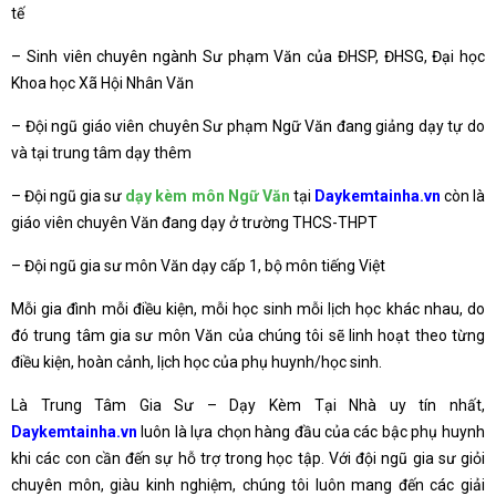
tế
– Sinh viên chuyên ngành Sư phạm Văn của ĐHSP, ĐHSG, Đại học
Khoa học Xã Hội Nhân Văn
– Đội ngũ giáo viên chuyên Sư phạm Ngữ Văn đang giảng dạy tự do
và tại trung tâm dạy thêm
– Đội ngũ gia sư
dạy kèm môn Ngữ Văn
tại
Daykemtainha.vn
còn là
giáo viên chuyên Văn đang dạy ở trường THCS-THPT
– Đội ngũ gia sư môn Văn dạy cấp 1, bộ môn tiếng Việt
Mỗi gia đình mỗi điều kiện, mỗi học sinh mỗi lịch học khác nhau, do
đó trung tâm gia sư môn Văn của chúng tôi sẽ linh hoạt theo từng
điều kiện, hoàn cảnh, lịch học của phụ huynh/học sinh.
Là Trung Tâm Gia Sư – Dạy Kèm Tại Nhà uy tín nhất,
Daykemtainha.vn
luôn là lựa chọn hàng đầu của các bậc phụ huynh
khi các con cần đến sự hỗ trợ trong học tập. Với đội ngũ gia sư giỏi
chuyên môn, giàu kinh nghiệm, chúng tôi luôn mang đến các giải