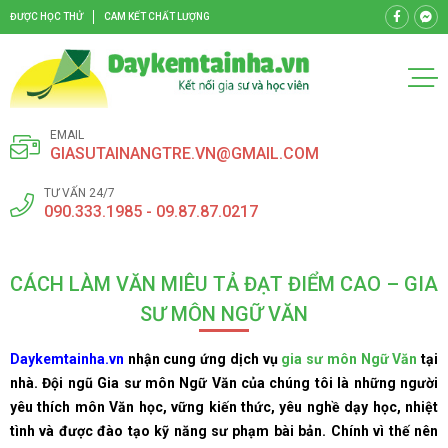
ĐƯỢC HỌC THỬ
CAM KẾT CHẤT LƯỢNG
EMAIL
GIASUTAINANGTRE.VN@GMAIL.COM
TƯ VẤN 24/7
090.333.1985 - 09.87.87.0217
CÁCH LÀM VĂN MIÊU TẢ ĐẠT ĐIỂM CAO – GIA
SƯ MÔN NGỮ VĂN
Daykemtainha.vn
nhận cung ứng dịch vụ
gia sư môn Ngữ Văn
tại
nhà. Đội ngũ Gia sư môn Ngữ Văn của chúng tôi là những người
yêu thích môn Văn học, vững kiến thức, yêu nghề dạy học, nhiệt
tình và được đào tạo kỹ năng sư phạm bài bản. Chính vì thế nên