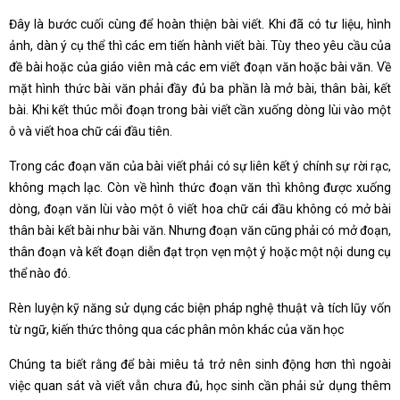
Đây là bước cuối cùng để hoàn thiện bài viết. Khi đã có tư liệu, hình
ảnh, dàn ý cụ thể thì các em tiến hành viết bài. Tùy theo yêu cầu của
đề bài hoặc của giáo viên mà các em viết đoạn văn hoặc bài văn. Về
mặt hình thức bài văn phải đầy đủ ba phần là mở bài, thân bài, kết
bài. Khi kết thúc mỗi đoạn trong bài viết cần xuống dòng lùi vào một
ô và viết hoa chữ cái đầu tiên.
Trong các đoạn văn của bài viết phải có sự liên kết ý chính sự rời rạc,
không mạch lạc. Còn về hình thức đoạn văn thì không được xuống
dòng, đoạn văn lùi vào một ô viết hoa chữ cái đầu không có mở bài
thân bài kết bài như bài văn. Nhưng đoạn văn cũng phải có mở đoạn,
thân đoạn và kết đoạn diễn đạt trọn vẹn một ý hoặc một nội dung cụ
thể nào đó.
Rèn luyện kỹ năng sử dụng các biện pháp nghệ thuật và tích lũy vốn
từ ngữ, kiến thức thông qua các phân môn khác của văn học
Chúng ta biết rằng để bài miêu tả trở nên sinh động hơn thì ngoài
việc quan sát và viết vẫn chưa đủ, học sinh cần phải sử dụng thêm