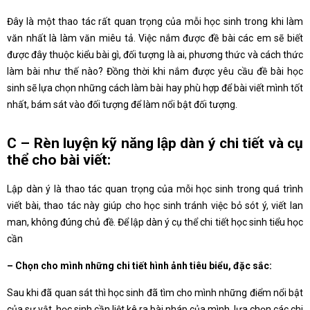
Đây là một thao tác rất quan trọng của mỗi học sinh trong khi làm
văn nhất là làm văn miêu tả. Việc nắm được đề bài các em sẽ biết
được đây thuộc kiểu bài gì, đối tượng là ai, phương thức và cách thức
làm bài như thế nào? Đồng thời khi nắm được yêu cầu đề bài học
sinh sẽ lựa chọn những cách làm bài hay phù hợp để bài viết mình tốt
nhất, bám sát vào đối tượng để làm nổi bật đối tượng.
C – Rèn luyện kỹ năng lập dàn ý chi tiết và cụ
thể cho bài viết:
Lập dàn ý là thao tác quan trọng của mỗi học sinh trong quá trình
viết bài, thao tác này giúp cho học sinh tránh việc bỏ sót ý, viết lan
man, không đúng chủ đề. Để lập dàn ý cụ thể chi tiết học sinh tiểu học
cần
– Chọn cho mình những chi tiết hình ảnh tiêu biểu, đặc sắc:
Sau khi đã quan sát thì học sinh đã tìm cho mình những điểm nổi bật
của sự vật, học sinh cần liệt kê ra bài nháp của mình, lựa chọn các chi