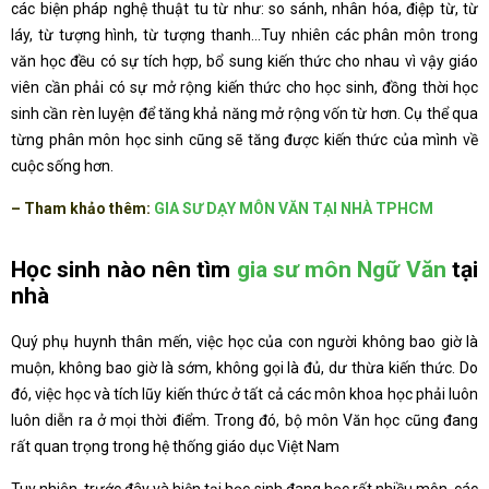
các biện pháp nghệ thuật tu từ như: so sánh, nhân hóa, điệp từ, từ
láy, từ tượng hình, từ tượng thanh…Tuy nhiên các phân môn trong
văn học đều có sự tích hợp, bổ sung kiến thức cho nhau vì vậy giáo
viên cần phải có sự mở rộng kiến thức cho học sinh, đồng thời học
sinh cần rèn luyện để tăng khả năng mở rộng vốn từ hơn. Cụ thể qua
từng phân môn học sinh cũng sẽ tăng được kiến thức của mình về
cuộc sống hơn.
– Tham khảo thêm:
GIA SƯ DẠY MÔN VĂN TẠI NHÀ TPHCM
Học sinh nào nên tìm
gia sư môn Ngữ Văn
tại
nhà
Quý phụ huynh thân mến, việc học của con người không bao giờ là
muộn, không bao giờ là sớm, không gọi là đủ, dư thừa kiến thức. Do
đó, việc học và tích lũy kiến thức ở tất cả các môn khoa học phải luôn
luôn diễn ra ở mọi thời điểm. Trong đó, bộ môn Văn học cũng đang
rất quan trọng trong hệ thống giáo dục Việt Nam
Tuy nhiên, trước đây và hiện tại học sinh đang học rất nhiều môn, các