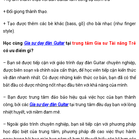
+ Đổi giọng thành thạo.
+ Tạo được thêm các bè khác (bass, gõ) cho bài nhạc (như finger
style).
Học cùng
Gia sư dạy đàn Guitar
tại
trung tâm Gia sư Tài năng Trẻ
có ưu điểm gì?
– Bạn sẽ được tiếp cận với giáo trình dạy đàn Guitar chuyên nghiệp,
được biên soạn và chỉnh sửa cẩn thận, để học viên tiếp cận kiến thức
về đàn nhanh nhất. Có được những kiến thức cơ bản, bạn đã có thể
bắt đầu có được những nốt nhạc đầu tiên với khả năng của mình.
– Bạn được trung tâm đảo bảo hiệu quả việc học của bạn thành
công, bởi các
Gia sư dạy đàn Guitar
tại trung tâm đều dạy bạn với lòng
nhiệt huyết, với niềm đam mê.
– Ngoài giáo trình chuyên nghiệp, bạn sẽ tiếp cận với phương pháp
học đặc biệt của trung tâm, phương pháp đề cao việc thực hành
ngay trong bài học giúp bạn nắm rõ hơn lý thuyết hiểu cặn kẽ hơn các