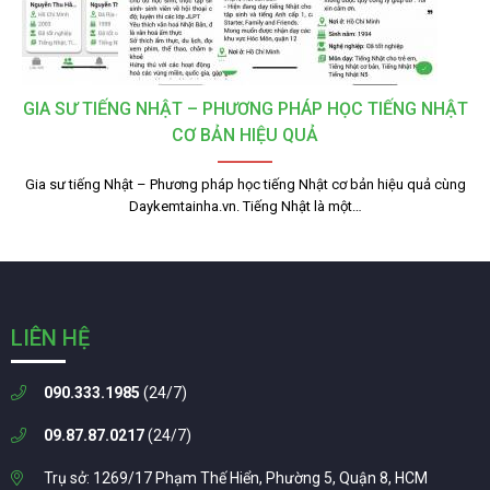
GIA SƯ TIẾNG NHẬT – PHƯƠNG PHÁP HỌC TIẾNG NHẬT
CƠ BẢN HIỆU QUẢ
Gia sư tiếng Nhật – Phương pháp học tiếng Nhật cơ bản hiệu quả cùng
Daykemtainha.vn. Tiếng Nhật là một…
LIÊN HỆ
090.333.1985
(24/7)
09.87.87.0217
(24/7)
Trụ sở: 1269/17 Phạm Thế Hiển, Phường 5, Quận 8, HCM