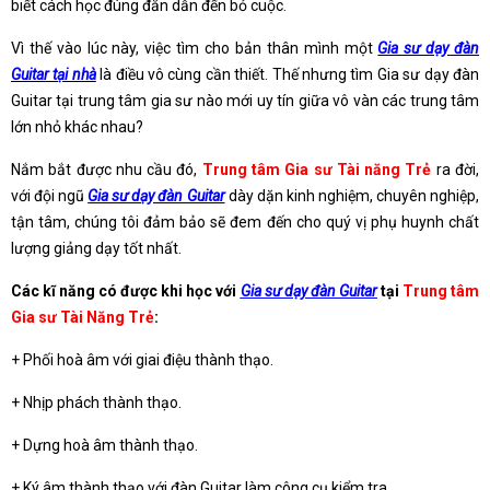
biết cách học đúng đắn dẫn đến bỏ cuộc.
Vì thế vào lúc này, việc tìm cho bản thân mình một
Gia sư dạy đàn
Guitar tại nhà
là điều vô cùng cần thiết. Thế nhưng tìm Gia sư dạy đàn
Guitar tại trung tâm gia sư nào mới uy tín giữa vô vàn các trung tâm
lớn nhỏ khác nhau?
Nắm bắt được nhu cầu đó,
Trung tâm Gia sư Tài năng Trẻ
ra đời,
với đội ngũ
Gia sư dạy đàn Guitar
dày dặn kinh nghiệm, chuyên nghiệp,
tận tâm, chúng tôi đảm bảo sẽ đem đến cho quý vị phụ huynh chất
lượng giảng dạy tốt nhất.
Các kĩ năng có được khi học với
Gia sư dạy đàn Guitar
tại
Trung tâm
Gia sư Tài Năng Trẻ
:
+ Phối hoà âm với giai điệu thành thạo.
+ Nhịp phách thành thạo.
+ Dựng hoà âm thành thạo.
+ Ký âm thành thạo với đàn Guitar làm công cụ kiểm tra