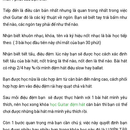
Tiếp đến là điều căn bản nhất nhưng là quan trong nhất trong việc
chơi Guitar đó là các kỹ thuật về ngón. Bạn sẽ biết tay trái bấm như
thế nào, các ngón tay phải để như thế nào.
Nhận biết khuôn nhạc, khóa, tên và ký hiệu nốt nhạc là bài học tiếp
theo. ( 3 bài học đầu tiên này chỉ mất của bạn 30 phút)
Nhận biết tiết tấu, điệu đệm: lúc này bạn sẽ được học cách xác định
tiết tấu của bài hát, nốt trắng là thế nào, nốt đen là thế nào. Bài hát
có nhịp 2/4 hay ¾ rồi mình đệm hát điệu slow hay ballat.
Bạn được học nữa là các hợp âm từ căn bản đến nâng cao, cách phối
hợp hợp âm vào điệu đệm rải hay quạt chả và hát.
Sau mỗi điệu đệm bạn sẽ được thực hành với 1 bài hát mình yêu
thích, nên học xong khóa
học Guitar đệm hát
căn bản thì bạn có thể
chơi được những bài hát mà mình yêu thích rồi.
Còn 1 bước quan trọng mà bạn cần chú ý, việc này quyết định bạn
học được nhiều hay nhiều hơn trong khóa học này đó là LUYỆN TẬP