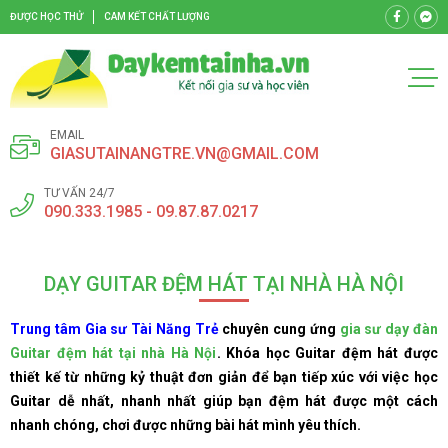
ĐƯỢC HỌC THỬ
CAM KẾT CHẤT LƯỢNG
EMAIL
GIASUTAINANGTRE.VN@GMAIL.COM
TƯ VẤN 24/7
090.333.1985 - 09.87.87.0217
DẠY GUITAR ĐỆM HÁT TẠI NHÀ HÀ NỘI
Trung tâm Gia sư Tài Năng Trẻ
chuyên cung ứng
gia sư dạy đàn
Guitar đệm hát tại nhà Hà Nội
. Khóa học Guitar đệm hát được
thiết kế từ những kỷ thuật đơn giản để bạn tiếp xúc với việc học
Guitar dễ nhất, nhanh nhất giúp bạn đệm hát được một cách
nhanh chóng, chơi được những bài hát mình yêu thích.