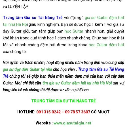
và LUYỆN TẬP.
Trung tâm Gia sư Tài Năng Trẻ
với đội ngũ
gia sư Guitar đệm hát
tại nhà Hà Nộ
i giàu kinh nghiệm. Bạn sẽ được học 1 kèm 1 với gia sư
dạy Guitar giỏi, tận tâm giúp bạn
học Guitar
nhanh hơn, giải quyết
khó khăn trong quá trình học 1 cách nhanh chóng. Chúc bạn học thật
tốt và nhanh chóng đệm hát được trong khóa
học Guitar đệm hát
của chúng tôi.
Với uy tín và trách nhiệm, hoạt động nhiều năm trong lĩnh vực cung cấp
gia sư dạy đàn Guitar tại nhà
cho học viên ,
Trung tâm Gia sư Tài Năng
Trẻ
chúng tôi sẽ giúp bạn thỏa mãn niềm đam mê của bạn với cây đàn
Guitar. Mọi chi tiết cần
tìm gia sư Guitar đệm hát tại nhà Hà Nội
xin vui
lòng liên hệ với chúng tôi để được tư vấn cụ thể hơn
TRUNG TÂM GIA SƯ TÀI NĂNG TRẺ
HOTLINE:
091 315 0242 – 09 78 57 3607
CÔ MƯỢT
Website :
www.giasutaigia.net