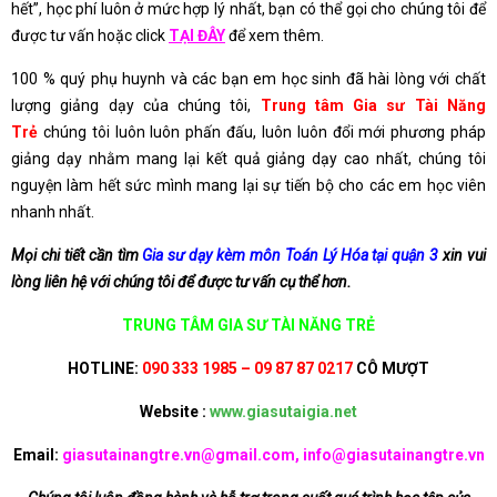
hết”, học phí luôn ở mức hợp lý nhất, bạn có thể gọi cho chúng tôi để
được tư vấn hoặc click
TẠI ĐÂY
để xem thêm.
100 % quý phụ huynh và các bạn em học sinh đã hài lòng với chất
lượng giảng dạy của chúng tôi,
Trung tâm Gia sư Tài Năng
Trẻ
chúng tôi luôn luôn phấn đấu, luôn luôn đổi mới phương pháp
giảng dạy nhằm mang lại kết quả giảng dạy cao nhất, chúng tôi
nguyện làm hết sức mình mang lại sự tiến bộ cho các em học viên
nhanh nhất.
Mọi chi tiết cần tìm
Gia sư dạy kèm môn Toán Lý Hóa tại quận 3
xin vui
lòng liên hệ với chúng tôi để được tư vấn cụ thể hơn.
TRUNG TÂM GIA SƯ TÀI NĂNG TRẺ
HOTLINE:
090 333 1985 – 09 87 87 0217
CÔ MƯỢT
Website :
www.giasutaigia.net
Email:
giasutainangtre.vn@gmail.com, info@giasutainangtre.vn