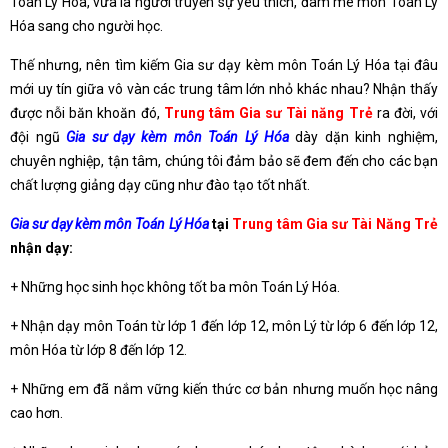
Toán Lý Hóa, vừa là người truyền sự yêu thích, đam mê môn Toán Lý
Hóa sang cho người học.
Thế nhưng, nên tìm kiếm Gia sư dạy kèm môn Toán Lý Hóa tại đâu
mới uy tín giữa vô vàn các trung tâm lớn nhỏ khác nhau? Nhận thấy
được nỗi băn khoăn đó,
Trung tâm Gia sư Tài năng Trẻ
ra đời, với
đội ngũ
Gia sư dạy kèm môn Toán Lý Hóa
dày dặn kinh nghiệm,
chuyên nghiệp, tận tâm, chúng tôi đảm bảo sẽ đem đến cho các bạn
chất lượng giảng dạy cũng như đào tạo tốt nhất.
Gia sư dạy kèm môn Toán Lý Hóa
tại
Trung tâm Gia sư Tài Năng Trẻ
nhận dạy:
+ Những học sinh học không tốt ba môn Toán Lý Hóa.
+ Nhận dạy môn Toán từ lớp 1 đến lớp 12, môn Lý từ lớp 6 đến lớp 12,
môn Hóa từ lớp 8 đến lớp 12.
+ Những em đã nắm vững kiến thức cơ bản nhưng muốn học nâng
cao hơn.