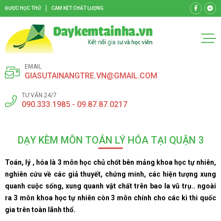
ĐƯỢC HỌC THỬ
CAM KẾT CHẤT LƯỢNG
EMAIL
GIASUTAINANGTRE.VN@GMAIL.COM
TƯ VẤN 24/7
090.333.1985 - 09.87.87.0217
DẠY KÈM MÔN TOÁN LÝ HÓA TẠI QUẬN 3
Toán, lý , hóa là 3 môn học chủ chốt bên mảng khoa học tự nhiên,
nghiên cứu về các giả thuyết, chứng minh, các hiện tượng xung
quanh cuộc sống, xung quanh vật chất trên bao la vũ trụ.. ngoài
ra 3 môn khoa học tự nhiên còn 3 môn chính cho các kì thi quốc
gia trên toàn lãnh thổ.