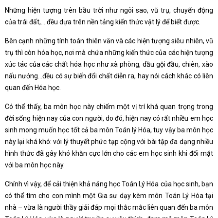
Những hiện tượng trên bầu trời như ngôi sao, vũ trụ, chuyển động
của trái đất,….đều dựa trên nền tảng kiến thức vật lý để biết được.
Bên cạnh những tính toán thiên văn và các hiện tượng siêu nhiên, vũ
trụ thì còn hóa học, nơi mà chứa những kiến thức của các hiện tượng
xúc tác của các chất hóa học như xà phòng, dầu gội đầu, chiên, xào
nấu nướng…đều có sự biến đổi chất diễn ra, hay nói cách khác có liên
quan đến Hóa học.
Có thể thấy, ba môn học này chiếm một vị trí khá quan trọng trong
đời sống hiện nay của con người, do đó, hiện nay có rất nhiều em học
sinh mong muốn học tốt cả ba môn Toán lý Hóa, tuy vậy ba môn học
này lại khá khó: với lý thuyết phức tạp cộng với bài tập đa dạng nhiều
hình thức đã gây khó khăn cực lớn cho các em học sinh khi đối mặt
với ba môn học này.
Chính vì vậy, để cải thiện khả năng học Toán Lý Hóa của học sinh, bạn
có thể tìm cho con mình một Gia sư dạy kèm môn Toán Lý Hóa tại
nhà – vừa là người thầy giải đáp mọi thắc mắc liên quan đến ba môn