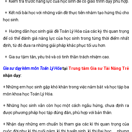
+ Kiểm tra trước năng lực của học sinh để có giáo trình dạy phù hợp.
+ Kết nối bài học với những vấn đề thực tiễn nhằm tạo hứng thú cho
học sinh.
+ Hướng dẫn học sinh giải đề Toán Lý Hóa của các kỳ thi quan trọng
để có thể đánh giá năng lực của học sinh trong từng thời điểm nhất
định, từ đó đưa ra những giải pháp khắc phục tối ưu hơn.
+ Gia sư tậm tân, yêu trẻ và có tinh thần trách nhiệm cao.
Gia sư dạy kèm môn Toán Lý Hóa
tại
Trung tâm Gia sư Tài Năng Trẻ
nhận dạy:
+ Những em học sinh gặp khó khăn trong việc nắm bắt và học tập ba
môn khoa học Toán Lý Hóa.
+ Những học sinh vẫn còn học một cách ngẫu hứng, chưa định ra
được phương pháp học tập đúng đắn, phù hợp với bản thân.
+ Nhận dạy những em chuẩn bị tham gia các kì thi quan trọng của
cuộc đời như kì thi cuối năm, kì thi tuyển sinh, kì thi Đại học, … nhưng