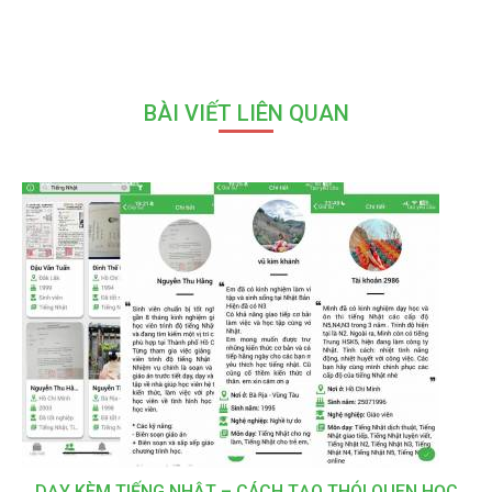
BÀI VIẾT LIÊN QUAN
DẠY KÈM TIẾNG NHẬT – CÁCH TẠO THÓI QUEN HỌC