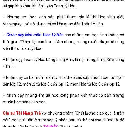
lại gặp khó khăn khi ôn luyện Toán Lý Hóa.
+ Những em học sinh sắp phải tham gia kì thi Học sinh giỏi,
Violympic, … và nội dung thi có liên quan đến Toán Lý Hóa.
+
Gia sư dạy kèm môn Toán Lý Hóa
cho những em học sinh không có
thời gian để học tại các trung tâm nhưng mong muốn được bổ sung
kiến thức Toán Lý Hóa.
+ Nhận dạy Toán Lý Hóa bằng tiếng Anh, tiếng Trung, tiếng Đức, tiếng
Hàn, …
+ Nhận dạy cả ba môn Toán Lý Hóa theo các cấp: môn Toán từ lớp 1
đến lớp 12, môn Lý từ lớp 6 đến lớp 12, môn Hóa từ lớp 8 đến lớp 12.
+ Nhận dạy những em đã học xong phần kiến thức cơ bản nhưng
muốn học nâng cao hơn.
Gia sư Tài Năng Trẻ
với phương châm “Chất lượng giáo dục là trên
hết”, học phí luôn ở mức hợp lý nhất, bạn có thể gọi cho chúng tôi để
được tư vấn hoặc click
TẠI ĐÂY
để xem thêm.