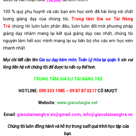
100 % quý phụ huynh và các bạn em học sinh đã hài lòng với chất
lượng giảng dạy của chúng tôi,
Trung tâm Gia sư Tài Năng
Trẻ
chúng tôi luôn luôn phấn đấu, luôn luôn đổi mới phương pháp
giảng dạy nhằm mang lại kết quả giảng dạy cao nhất, chúng tôi
nguyện làm hết sức mình mang lại sự tiến bộ cho các em học viên
nhanh nhất.
Mọi chi tiết cần tìm
Gia sư dạy kèm môn Toán Lý Hóa tại quận 6
xin vui
lòng liên hệ với chúng tôi để được tư vấn cụ thể hơn.
TRUNG TÂM GIA SƯ TÀI NĂNG TRẺ
HOTLINE:
090 333 1985 – 09 87 87 0217
CÔ MƯỢT
Website :
www.giasutaigia.net
Email:
giasutainangtre.vn@gmail.com, info@giasutainangtre.vn
Chúng tôi luôn đồng hành và hỗ trợ trong suốt quá trình học tập của
bạn.