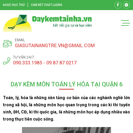
ĐƯỢC HỌC THỬ
CAM KẾT CHẤT LƯỢNG
EMAIL
GIASUTAINANGTRE.VN@GMAIL.COM
TƯ VẤN 24/7
090.333.1985 - 09.87.87.0217
DẠY KÈM MÔN TOÁN LÝ HÓA TẠI QUẬN 6
Toán, lý, hóa là những nền tảng cơ bản của các nghành nghề lớn
trong xã hội, là những môn học quan trọng trong các kì thi tuyển
sinh, ĐH, CĐ, kì thi quốc gia, là những môn học áp dụng nhiều vào
trong thực tiễn cuộc sống.