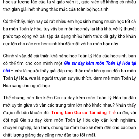
học sự tương tác của ta vì giáo viên ít , giáo viên sẽ không có nhiều
thời gian giải hết những thắc mắc của toàn bộ học sinh.
Có thể thấy, hiện nay có rất nhiều em học sinh mong muốn học tốt cả
ba môn Toán lý Hóa, tuy vậy ba môn học này lại khá khó: với lý thuyết
phức tạp cộng với bài tập đa dạng nhiều hình thức đã gây khó khăn
cực lớn cho các em học sinh khi đối mặt với ba môn học này.
Chính vì vậy, để cải thiện khả năng học Toán Lý Hóa của học sinh, bạn
có thể tìm cho con mình một
Gia sư dạy kèm môn Toán Lý Hóa tại
nhà
– vừa là người thầy giải đáp mọi thắc mắc liên quan đến ba môn
Toán Lý Hóa, vừa là người truyền sự yêu thích, đam mê môn Toán Lý
Hóa sang cho người học.
Thế nhưng, nên tìm kiếm Gia sư dạy kèm môn Toán Lý Hóa tại đâu
mới uy tín giữa vô vàn các trung tâm lớn nhỏ khác nhau? Nhận thấy
được nỗi băn khoăn đó,
Trung tâm Gia sư Tài năng Trẻ
ra đời, với
đội ngũ Gia sư dạy kèm môn Toán Lý Hóa dày dặn kinh nghiệm,
chuyên nghiệp, tận tâm, chúng tôi đảm bảo sẽ đem đến cho các bạn
chất lượng giảng dạy cũng như đào tạo tốt nhất.