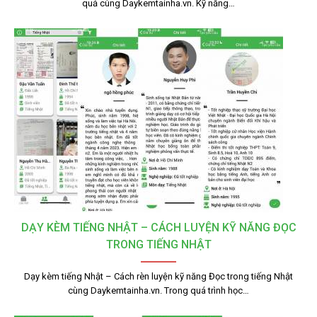
quả cùng Daykemtainha.vn. Kỹ năng…
DẠY KÈM TIẾNG NHẬT – CÁCH LUYỆN KỸ NĂNG ĐỌC
TRONG TIẾNG NHẬT
Dạy kèm tiếng Nhật – Cách rèn luyện kỹ năng Đọc trong tiếng Nhật
cùng Daykemtainha.vn. Trong quá trình học…