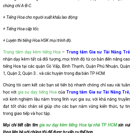
chứng chỉ A-B-C.
+ Tiếng Hoa cho người xuất khẩu lao động.
+ Tiếng Hoa cấp tốc.
+ Luyện thi tiếng Hoa HSK mọi trình độ.
Trung tâm dạy kèm tiếng Hoa
–
Trung tâm Gia sư Tài Năng Trẻ
nhận dạy kèm tất cả đối tượng, mọi trình độ từ cơ bản đến nâng cao
tiếng Hoa tại các quận Gò Vấp, Bình Thạnh, Quận Phú Nhuận, Quận
1, Quận 2, Quận 3… và các huyện trong địa bàn TP HCM.
Chúng tôi cam kết các bạn sẽ tiến bộ nhanh chóng chỉ sau vài tuần
học với
gia sư dạy tiếng Hoa
của
Trung tâm Gia sư Tài Năng Trẻ
,
với kinh nghiệm lâu năm trong lĩnh vực gia sư, với khả năng truyền
đạt tốt chắc chắn sẽ giúp cho các bạn nắm vững kiến thức, tự tin
trong giao tiếp và học tập.
Mọi chi tiết cần tìm
gia sư dạy kèm tiếng Hoa tại nhà TP HCM
xin vui
lòng liên hệ với chúng tôi để được tư vấn cụ thể hơn.