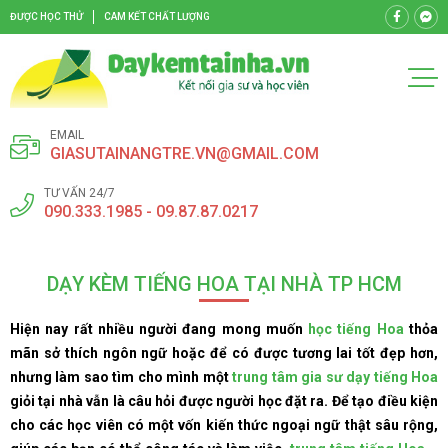
ĐƯỢC HỌC THỬ
CAM KẾT CHẤT LƯỢNG
EMAIL
GIASUTAINANGTRE.VN@GMAIL.COM
TƯ VẤN 24/7
090.333.1985 - 09.87.87.0217
DẠY KÈM TIẾNG HOA TẠI NHÀ TP HCM
Hiện nay rất nhiều người đang mong muốn
học tiếng Hoa
thỏa
mãn sở thích ngôn ngữ hoặc để có được tương lai tốt đẹp hơn,
nhưng làm sao tìm cho mình một
trung tâm gia sư dạy tiếng Hoa
giỏi tại nhà vẫn là câu hỏi được người học đặt ra. Để tạo điều kiện
cho các học viên có một vốn kiến thức ngoại ngữ thật sâu rộng,