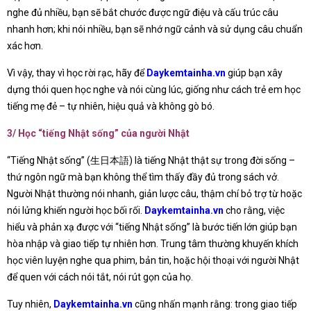
nghe đủ nhiều, bạn sẽ bắt chước được ngữ điệu và cấu trúc câu
nhanh hơn; khi nói nhiều, bạn sẽ nhớ ngữ cảnh và sử dụng câu chuẩn
xác hơn.
Vì vậy, thay vì học rời rạc, hãy để
Daykemtainha.vn
giúp bạn xây
dựng thói quen học nghe và nói cùng lúc, giống như cách trẻ em học
tiếng mẹ đẻ – tự nhiên, hiệu quả và không gò bó.
3/ Học “tiếng Nhật sống” của người Nhật
“Tiếng Nhật sống” (生日本語) là tiếng Nhật thật sự trong đời sống –
thứ ngôn ngữ mà bạn không thể tìm thấy đầy đủ trong sách vở.
Người Nhật thường nói nhanh, giản lược câu, thậm chí bỏ trợ từ hoặc
nói lửng khiến người học bối rối.
Daykemtainha.vn
cho rằng, việc
hiểu và phản xạ được với “tiếng Nhật sống” là bước tiến lớn giúp bạn
hòa nhập và giao tiếp tự nhiên hơn. Trung tâm thường khuyến khích
học viên luyện nghe qua phim, bản tin, hoặc hội thoại với người Nhật
để quen với cách nói tắt, nói rút gọn của họ.
Tuy nhiên,
Daykemtainha.vn
cũng nhấn mạnh rằng: trong giao tiếp