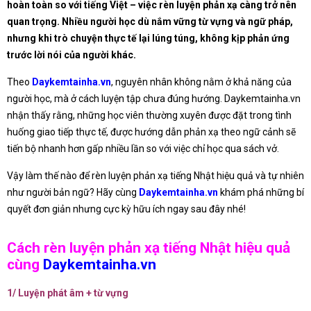
hoàn toàn so với tiếng Việt – việc rèn luyện phản xạ càng trở nên
quan trọng. Nhiều người học dù nắm vững từ vựng và ngữ pháp,
nhưng khi trò chuyện thực tế lại lúng túng, không kịp phản ứng
trước lời nói của người khác.
Theo
Daykemtainha.vn
, nguyên nhân không nằm ở khả năng của
người học, mà ở cách luyện tập chưa đúng hướng. Daykemtainha.vn
nhận thấy rằng, những học viên thường xuyên được đặt trong tình
huống giao tiếp thực tế, được hướng dẫn phản xạ theo ngữ cảnh sẽ
tiến bộ nhanh hơn gấp nhiều lần so với việc chỉ học qua sách vở.
Vậy làm thế nào để rèn luyện phản xạ tiếng Nhật hiệu quả và tự nhiên
như người bản ngữ? Hãy cùng
Daykemtainha.vn
khám phá những bí
quyết đơn giản nhưng cực kỳ hữu ích ngay sau đây nhé!
Cách rèn luyện phản xạ tiếng Nhật hiệu quả
cùng
Daykemtainha.vn
1/ Luyện phát âm + từ vựng