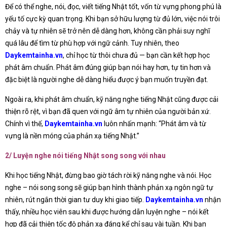
Để có thể nghe, nói, đọc, viết tiếng Nhật tốt, vốn từ vựng phong phú là
yếu tố cực kỳ quan trọng. Khi bạn sở hữu lượng từ đủ lớn, việc nói trôi
chảy và tự nhiên sẽ trở nên dễ dàng hơn, không cần phải suy nghĩ
quá lâu để tìm từ phù hợp với ngữ cảnh. Tuy nhiên, theo
Daykemtainha.vn
, chỉ học từ thôi chưa đủ — bạn cần kết hợp học
phát âm chuẩn. Phát âm đúng giúp bạn nói hay hơn, tự tin hơn và
đặc biệt là người nghe dễ dàng hiểu được ý bạn muốn truyền đạt.
Ngoài ra, khi phát âm chuẩn, kỹ năng nghe tiếng Nhật cũng được cải
thiện rõ rệt, vì bạn đã quen với ngữ âm tự nhiên của người bản xứ.
Chính vì thế,
Daykemtainha.vn
luôn nhấn mạnh: “Phát âm và từ
vựng là nền móng của phản xạ tiếng Nhật.”
2/ Luyện nghe nói tiếng Nhật song song với nhau
Khi học tiếng Nhật, đừng bao giờ tách rời kỹ năng nghe và nói. Học
nghe – nói song song sẽ giúp bạn hình thành phản xạ ngôn ngữ tự
nhiên, rút ngắn thời gian tư duy khi giao tiếp.
Daykemtainha.vn
nhận
thấy, nhiều học viên sau khi được hướng dẫn luyện nghe – nói kết
hợp đã cải thiện tốc độ phản xạ đáng kể chỉ sau vài tuần. Khi bạn