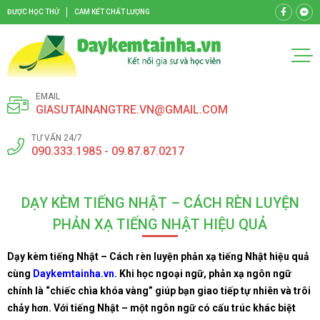
ĐƯỢC HỌC THỬ
CAM KẾT CHẤT LƯỢNG
EMAIL
GIASUTAINANGTRE.VN@GMAIL.COM
TƯ VẤN 24/7
090.333.1985 - 09.87.87.0217
DẠY KÈM TIẾNG NHẬT – CÁCH RÈN LUYỆN
PHẢN XẠ TIẾNG NHẬT HIỆU QUẢ
Dạy kèm tiếng Nhật – Cách rèn luyện phản xạ tiếng Nhật hiệu quả
cùng
Daykemtainha.vn
. Khi học ngoại ngữ, phản xạ ngôn ngữ
chính là “chiếc chìa khóa vàng” giúp bạn giao tiếp tự nhiên và trôi
chảy hơn. Với tiếng Nhật – một ngôn ngữ có cấu trúc khác biệt