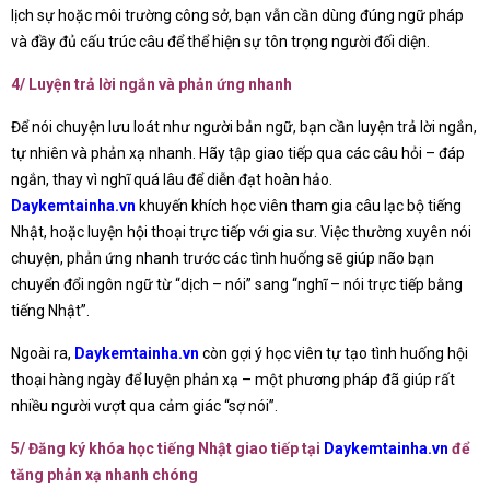
lịch sự hoặc môi trường công sở, bạn vẫn cần dùng đúng ngữ pháp
và đầy đủ cấu trúc câu để thể hiện sự tôn trọng người đối diện.
4/ Luyện trả lời ngắn và phản ứng nhanh
Để nói chuyện lưu loát như người bản ngữ, bạn cần luyện trả lời ngắn,
tự nhiên và phản xạ nhanh. Hãy tập giao tiếp qua các câu hỏi – đáp
ngắn, thay vì nghĩ quá lâu để diễn đạt hoàn hảo.
Daykemtainha.vn
khuyến khích học viên tham gia câu lạc bộ tiếng
Nhật, hoặc luyện hội thoại trực tiếp với gia sư. Việc thường xuyên nói
chuyện, phản ứng nhanh trước các tình huống sẽ giúp não bạn
chuyển đổi ngôn ngữ từ “dịch – nói” sang “nghĩ – nói trực tiếp bằng
tiếng Nhật”.
Ngoài ra,
Daykemtainha.vn
còn gợi ý học viên tự tạo tình huống hội
thoại hàng ngày để luyện phản xạ – một phương pháp đã giúp rất
nhiều người vượt qua cảm giác “sợ nói”.
5/ Đăng ký khóa học tiếng Nhật giao tiếp tại
Daykemtainha.vn
để
tăng phản xạ nhanh chóng