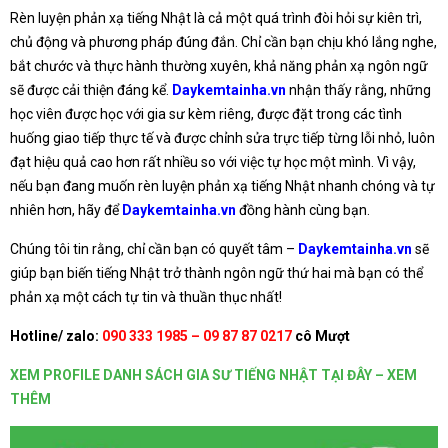
Rèn luyện phản xạ tiếng Nhật là cả một quá trình đòi hỏi sự kiên trì,
chủ động và phương pháp đúng đắn. Chỉ cần bạn chịu khó lắng nghe,
bắt chước và thực hành thường xuyên, khả năng phản xạ ngôn ngữ
sẽ được cải thiện đáng kể.
Daykemtainha.vn
nhận thấy rằng, những
học viên được học với gia sư kèm riêng, được đặt trong các tình
huống giao tiếp thực tế và được chỉnh sửa trực tiếp từng lỗi nhỏ, luôn
đạt hiệu quả cao hơn rất nhiều so với việc tự học một mình. Vì vậy,
nếu bạn đang muốn rèn luyện phản xạ tiếng Nhật nhanh chóng và tự
nhiên hơn, hãy để
Daykemtainha.vn
đồng hành cùng bạn.
Chúng tôi tin rằng, chỉ cần bạn có quyết tâm –
Daykemtainha.vn
sẽ
giúp bạn biến tiếng Nhật trở thành ngôn ngữ thứ hai mà bạn có thể
phản xạ một cách tự tin và thuần thục nhất!
Hotline/ zalo:
090 333 1985 – 09 87 87 0217
cô Mượt
XEM PROFILE DANH SÁCH GIA SƯ TIẾNG NHẬT TẠI ĐÂY – XEM
THÊM