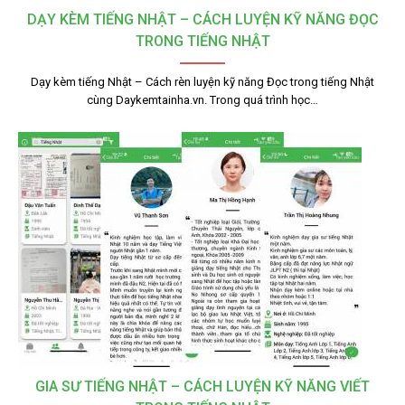
DẠY KÈM TIẾNG NHẬT – CÁCH LUYỆN KỸ NĂNG ĐỌC
TRONG TIẾNG NHẬT
Dạy kèm tiếng Nhật – Cách rèn luyện kỹ năng Đọc trong tiếng Nhật
cùng Daykemtainha.vn. Trong quá trình học…
GIA SƯ TIẾNG NHẬT – CÁCH LUYỆN KỸ NĂNG VIẾT