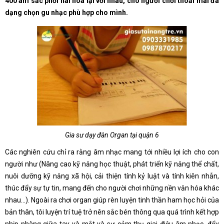
400 âm sắc phối hài hóa lại với nhau, cho người chơi thoải mái đa
dạng chọn gu nhạc phù hợp cho mình.
Gia sư dạy đàn Organ tại quận 6
Các nghiên cứu chỉ ra rằng âm nhạc mang tới nhiều lợi ích cho con
người như (Nâng cao kỹ năng học thuật, phát triển kỹ năng thể chất,
nuôi dưỡng kỹ năng xã hội, cải thiện tính kỷ luật và tính kiên nhẫn,
thúc đẩy sự tự tin, mang đến cho người chơi những nền văn hóa khác
nhau…). Ngoài ra chơi organ giúp rèn luyện tinh thần ham học hỏi của
bản thân, tôi luyện trí tuệ trở nên sắc bén thông qua quá trình kết hợp
nhịp nhàng giữa tay và mắt và sự cảm thụ giai điệu âm nhạc, đẩy