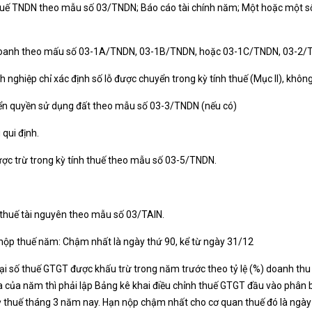
uế TNDN theo mẫu số 03/TNDN; Báo cáo tài chính năm; Một hoặc một số 
h doanh theo mấu số 03-1A/TNDN, 03-1B/TNDN, hoặc 03-1C/TNDN, 03-2/
nghiệp chỉ xác định số lỗ được chuyển trong kỳ tính thuế (Mục II), không
yển quyền sử dụng đất theo mẫu số 03-3/TNDN (nếu có)
qui định.
ợc trừ trong kỳ tính thuế theo mẫu số 03-5/TNDN.
 thuế tài nguyên theo mẫu số 03/TAIN.
 nộp thuế năm: Chậm nhất là ngày thứ 90, kể từ ngày 31/12
ại số thuế GTGT được khấu trừ trong năm trước theo tỷ lệ (%) doanh thu
a của năm thì phải lập Bảng kê khai điều chỉnh thuế GTGT đầu vào phân
thuế tháng 3 năm nay. Hạn nộp chậm nhất cho cơ quan thuế đó là ngày