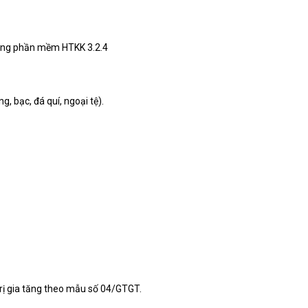
rong phần mềm HTKK 3.2.4
g, bạc, đá quí, ngoại tệ).
 trị gia tăng theo mẫu số 04/GTGT.