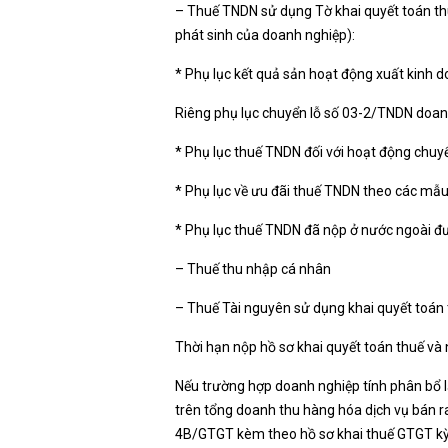
– Thuế TNDN sử dụng Tờ khai quyết toán th
phát sinh của doanh nghiệp):
* Phụ lục kết quả sản hoạt động xuất kin
Riêng phụ lục chuyển lỗ số 03-2/TNDN doanh 
* Phụ lục thuế TNDN đối với hoạt động chu
* Phụ lục về ưu đãi thuế TNDN theo các mẫu 
* Phụ lục thuế TNDN đã nộp ở nước ngoài đư
– Thuế thu nhập cá nhân
– Thuế Tài nguyên sử dụng khai quyết toán
Thời hạn nộp hồ sơ khai quyết toán thuế và
Nếu trường hợp doanh nghiệp tính phân bổ l
trên tổng doanh thu hàng hóa dịch vụ bán r
4B/GTGT kèm theo hồ sơ khai thuế GTGT kỳ 