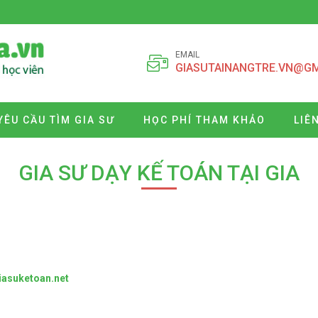
EMAIL
GIASUTAINANGTRE.VN@G
YÊU CẦU TÌM GIA SƯ
HỌC PHÍ THAM KHẢO
LIÊ
GIA SƯ DẠY KẾ TOÁN TẠI GIA
asuketoan.net