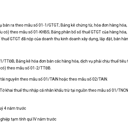
vụ bán ra theo mẫu số 01-1/GTGT; Bảng kê chứng từ, hóa đơn hàng hóa
 (nếu có) theo mẫu số 01-KHBS; Bảng phân bổ số thuế GTGT của hàng hóa,
thuế GTGT đã nộp của doanh thu kinh doanh xây dựng, lắp đặt, bán hàn
 01/TTĐB; Bảng kê hóa đơn bán các hàng hóa, dịch vụ phải chịu thuế tiê
ếu có) theo mẫu số 01-2/TTĐB.
ế tài nguyên theo mẫu số 01/TAIN hoặc theo mẫu số 02/TAIN.
Tờ khai thuế thu nhập cá nhân khấu trừ tại nguồn theo mẫu số 01/TNC
uý 4 năm trước
ghiệp tạm tính quí IV năm trước