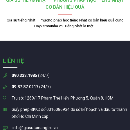
GIA SƯ TIẾNG NHẬT – PHƯƠNG PHÁP HỌC TIẾNG NHẬT
CƠ BẢN HIỆU QUẢ
Gia sư tiếng Nhật – Phương pháp học tiếng Nhật cơ bản hiệu quả cùng
Daykemtainha.vn. Tiếng Nhật là một…
LIÊN HỆ
090.333.1985
(24/7)
09.87.87.0217
(24/7)
Trụ sở: 1269/17 Phạm Thế Hiển, Phường 5, Quận 8, HCM
Giấy phép ĐKKD số 0316086934 do sở kế hoạch và đầu tư thành
phố Hồ Chí Minh cấp
info@giasutainangtre.vn