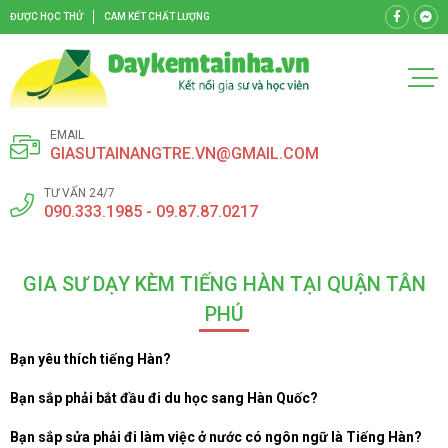
ĐƯỢC HỌC THỬ
CAM KẾT CHẤT LƯỢNG
EMAIL
GIASUTAINANGTRE.VN@GMAIL.COM
TƯ VẤN 24/7
090.333.1985 - 09.87.87.0217
GIA SƯ DẠY KÈM TIẾNG HÀN TẠI QUẬN TÂN
PHÚ
Bạn yêu thích tiếng Hàn?
Bạn sắp phải bắt đầu đi du học sang Hàn Quốc?
Bạn sắp sửa phải đi làm việc ở nước có ngôn ngữ là Tiếng Hàn?