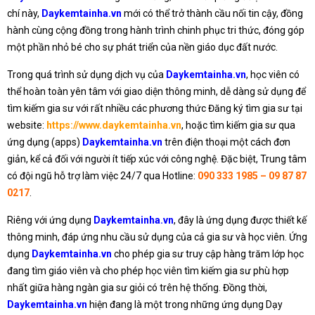
chí này,
Daykemtainha.vn
mới có thể trở thành cầu nối tin cậy, đồng
hành cùng cộng đồng trong hành trình chinh phục tri thức, đóng góp
một phần nhỏ bé cho sự phát triển của nền giáo dục đất nước.
Trong quá trình sử dụng dịch vụ của
Daykemtainha.vn
, học viên có
thể hoàn toàn yên tâm với giao diện thông minh, dễ dàng sử dụng để
tìm kiếm gia sư với rất nhiều các phương thức Đăng ký tìm gia sư tại
website:
https://www.daykemtainha.vn
, hoặc tìm kiếm gia sư qua
ứng dụng (apps)
Daykemtainha.vn
trên điện thoại một cách đơn
giản, kể cả đối với người ít tiếp xúc với công nghệ. Đặc biệt, Trung tâm
có đội ngũ hỗ trợ làm việc 24/7 qua Hotline:
090 333 1985 – 09 87 87
0217
.
Riêng với ứng dụng
Daykemtainha.vn
, đây là ứng dụng được thiết kế
thông minh, đáp ứng nhu cầu sử dụng của cả gia sư và học viên. Ứng
dụng
Daykemtainha.vn
cho phép gia sư truy cập hàng trăm lớp học
đang tìm giáo viên và cho phép học viên tìm kiếm gia sư phù hợp
nhất giữa hàng ngàn gia sư giỏi có trên hệ thống. Đồng thời,
Daykemtainha.vn
hiện đang là một trong những ứng dụng Dạy