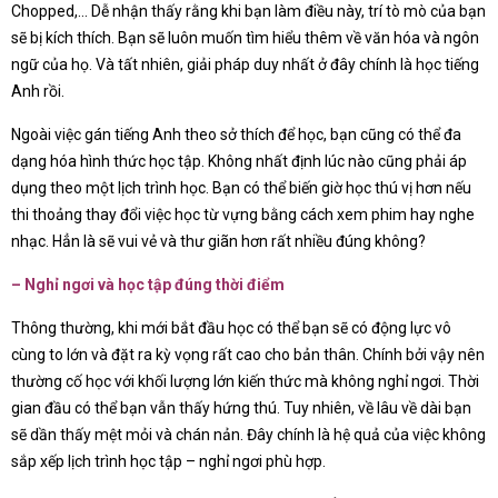
Chopped,… Dễ nhận thấy rằng khi bạn làm điều này, trí tò mò của bạn
sẽ bị kích thích. Bạn sẽ luôn muốn tìm hiểu thêm về văn hóa và ngôn
ngữ của họ. Và tất nhiên, giải pháp duy nhất ở đây chính là học tiếng
Anh rồi.
Ngoài việc gán tiếng Anh theo sở thích để học, bạn cũng có thể đa
dạng hóa hình thức học tập. Không nhất định lúc nào cũng phải áp
dụng theo một lịch trình học. Bạn có thể biến giờ học thú vị hơn nếu
thi thoảng thay đổi việc học từ vựng bằng cách xem phim hay nghe
nhạc. Hẳn là sẽ vui vẻ và thư giãn hơn rất nhiều đúng không?
– Nghỉ ngơi và học tập đúng thời điểm
Thông thường, khi mới bắt đầu học có thể bạn sẽ có động lực vô
cùng to lớn và đặt ra kỳ vọng rất cao cho bản thân. Chính bởi vậy nên
thường cố học với khối lượng lớn kiến thức mà không nghỉ ngơi. Thời
gian đầu có thể bạn vẫn thấy hứng thú. Tuy nhiên, về lâu về dài bạn
sẽ dần thấy mệt mỏi và chán nản. Đây chính là hệ quả của việc không
sắp xếp lịch trình học tập – nghỉ ngơi phù hợp.