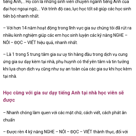
tiếng Anh,… Họ còn là những sinh viên chuyên ngành tiếng Anh của
đại học ngoại ngữ,… Với trình độ cao, lực học tốt sẽ giúp các học sinh
tiến bộ nhanh nhất.
– Với hơn 14 năm hoạt động trong lĩnh vực gia sư chúng tôi đã rút ra
nhiều kinh nghiệm giúp các em học sinh luyện các kỹ năng NGHE –
NÓI – ĐỌC – VIẾT hiệu quả, nhanh nhất.
– Là 1 trong 5 trung tâm gia sư uy tín hàng đầu trong dịch vụ cung
ứng gia sư dạy kèm tại nhà, phụ huynh có thể yên tâm và tin tưởng
khi lựa chọn dịch vụ cũng như sự an toàn của các gia sư khi học kèm
tại nhà.
Học cùng với gia sư dạy tiếng Anh tại nhà học viên sẽ
được
– Nhanh chóng làm quen với các mặt chữ, cách viết, cách phát ân
chuẩn
– Được rèn 4 kỹ năng NGHE – NÓI – ĐỌC – VIẾT thành thục, đối với