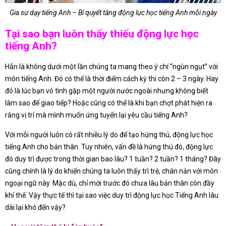
Gia sư dạy tiếng Anh – Bí quyết tăng động lực học tiếng Anh mỗi ngày
Tại sao bạn luôn thấy thiếu động lực học
tiếng Anh?
Hẳn là không dưới một lần chúng ta mang theo ý chí “ngùn ngụt” với
môn tiếng Anh. Đó có thể là thời điểm cách kỳ thi còn 2 – 3 ngày. Hay
đó là lúc bạn vô tình gặp một người nước ngoài nhưng không biết
làm sao để giao tiếp? Hoặc cũng có thể là khi bạn chợt phát hiện ra
rằng vị trí mà mình muốn ứng tuyển lại yêu cầu tiếng Anh?
Với mỗi người luôn có rất nhiều lý do để tạo hứng thú, động lực học
tiếng Anh cho bản thân. Tuy nhiên, vấn đề là hứng thú đó, động lực
đó duy trì được trong thời gian bao lâu? 1 tuần? 2 tuần? 1 tháng? Đây
cũng chính là lý do khiến chúng ta luôn thấy trì trệ, chán nản với môn
ngoại ngữ này. Mặc dù, chỉ mới trước đó chưa lâu bản thân còn đầy
khí thế. Vậy thực tế thì tại sao việc duy trì động lực học Tiếng Anh lâu
dài lại khó đến vậy?