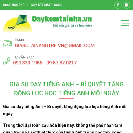
ĐƯỢC HỌC THỬ
CAM KẾT CHẤT LƯỢNG
EMAIL
GIASUTAINANGTRE.VN@GMAIL.COM
TƯ VẤN 24/7
090.333.1985 - 09.87.87.0217
GIA SƯ DẠY TIẾNG ANH – BÍ QUYẾT TĂNG
ĐỘNG LỰC HỌC TIẾNG ANH MỖI NGÀY
Gia sư dạy tiếng Anh – Bí quyết tăng động lực học tiếng Anh mỗi
ngày
Trong thời đại toàn cầu hóa hiện nay, không thể phủ nhận tầm
quan trọng và sự thiết thực của tiếng Anh trong học tập, công