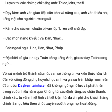
– Luyện thi các chứng chỉ tiếng anh: Toiec, Ielts, toefl…
– Dạy kèm anh văn giao tiếp căn bản và nâng cao, anh văn thiếu nhi,
tiếng việt cho người nước ngoài
– Kèm cho các em chuẩn bị vào lớp 1, rèn viết chữ đẹp
– Các môn năng khiếu : Vẽ, Đàn, Nhạc…
– Các ngoại ngữ : Hoa, Hàn, Nhật, Pháp…
– Đặc biệt có gia sư dạy Toán bằng tiếng Anh, gia sư dạy Toán song
ngữ,…
Với sứ mệnh trở thành cầu nối, san sẻ thông tin và kiến thức hữu ích
đến với cộng đồng phụ huynh, học sinh và gia sư trên khắp mọi miền
đất nước,
Daykemtainha.vn
đã không ngừng nỗ lực và phát triển
trong suốt nhiều năm qua. Chúng tôi xác định rằng, sự chân thành,
chính xác, tư vấn nhiệt tình và tiết kiệm tối đa chi phí cho khách hàng
chính là mục tiêu then chốt, xuyên suốt trong mọi hoạt động.