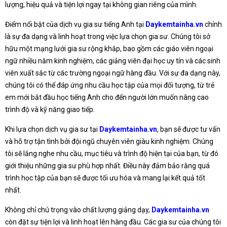
lượng, hiệu quả và tiện lợi ngay tại không gian riêng của mình.
Điểm nổi bật của dịch vụ gia sư tiếng Anh tại
Daykemtainha.vn
chính
là sự đa dạng và linh hoạt trong việc lựa chọn gia sư. Chúng tôi sở
hữu một mạng lưới gia sư rộng khắp, bao gồm các giáo viên ngoại
ngữ nhiều năm kinh nghiệm, các giảng viên đại học uy tín và các sinh
viên xuất sắc từ các trường ngoại ngữ hàng đầu. Với sự đa dạng này,
chúng tôi có thể đáp ứng nhu cầu học tập của mọi đối tượng, từ trẻ
em mới bắt đầu học tiếng Anh cho đến người lớn muốn nâng cao
trình độ và kỹ năng giao tiếp.
Khi lựa chọn dịch vụ gia sư tại
Daykemtainha.vn
, bạn sẽ được tư vấn
và hỗ trợ tận tình bởi đội ngũ chuyên viên giàu kinh nghiệm. Chúng
tôi sẽ lắng nghe nhu cầu, mục tiêu và trình độ hiện tại của bạn, từ đó
giới thiệu những gia sư phù hợp nhất. Điều này đảm bảo rằng quá
trình học tập của bạn sẽ được tối ưu hóa và mang lại kết quả tốt
nhất.
Không chỉ chú trọng vào chất lượng giảng dạy,
Daykemtainha.vn
còn đặt sự tiện lợi và linh hoạt lên hàng đầu. Các gia sư của chúng tôi