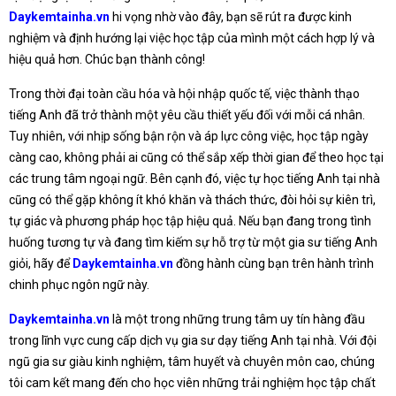
Daykemtainha.vn
hi vọng nhờ vào đây, bạn sẽ rút ra được kinh
nghiệm và định hướng lại việc học tập của mình một cách hợp lý và
hiệu quả hơn. Chúc bạn thành công!
Trong thời đại toàn cầu hóa và hội nhập quốc tế, việc thành thạo
tiếng Anh đã trở thành một yêu cầu thiết yếu đối với mỗi cá nhân.
Tuy nhiên, với nhịp sống bận rộn và áp lực công việc, học tập ngày
càng cao, không phải ai cũng có thể sắp xếp thời gian để theo học tại
các trung tâm ngoại ngữ. Bên cạnh đó, việc tự học tiếng Anh tại nhà
cũng có thể gặp không ít khó khăn và thách thức, đòi hỏi sự kiên trì,
tự giác và phương pháp học tập hiệu quả. Nếu bạn đang trong tình
huống tương tự và đang tìm kiếm sự hỗ trợ từ một gia sư tiếng Anh
giỏi, hãy để
Daykemtainha.vn
đồng hành cùng bạn trên hành trình
chinh phục ngôn ngữ này.
Daykemtainha.vn
là một trong những trung tâm uy tín hàng đầu
trong lĩnh vực cung cấp dịch vụ gia sư dạy tiếng Anh tại nhà. Với đội
ngũ gia sư giàu kinh nghiệm, tâm huyết và chuyên môn cao, chúng
tôi cam kết mang đến cho học viên những trải nghiệm học tập chất