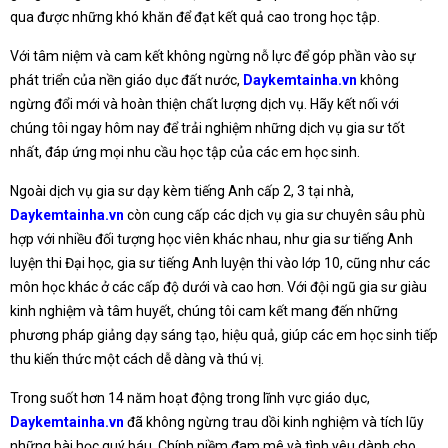
qua được những khó khăn để đạt kết quả cao trong học tập.
Với tâm niệm và cam kết không ngừng nỗ lực để góp phần vào sự
phát triển của nền giáo dục đất nước,
Daykemtainha.vn
không
ngừng đổi mới và hoàn thiện chất lượng dịch vụ. Hãy kết nối với
chúng tôi ngay hôm nay để trải nghiệm những dịch vụ gia sư tốt
nhất, đáp ứng mọi nhu cầu học tập của các em học sinh.
Ngoài dịch vụ gia sư dạy kèm tiếng Anh cấp 2, 3 tại nhà,
Daykemtainha.vn
còn cung cấp các dịch vụ gia sư chuyên sâu phù
hợp với nhiều đối tượng học viên khác nhau, như gia sư tiếng Anh
luyện thi Đại học, gia sư tiếng Anh luyện thi vào lớp 10, cũng như các
môn học khác ở các cấp độ dưới và cao hơn. Với đội ngũ gia sư giàu
kinh nghiệm và tâm huyết, chúng tôi cam kết mang đến những
phương pháp giảng dạy sáng tạo, hiệu quả, giúp các em học sinh tiếp
thu kiến thức một cách dễ dàng và thú vị.
Trong suốt hơn 14 năm hoạt động trong lĩnh vực giáo dục,
Daykemtainha.vn
đã không ngừng trau dồi kinh nghiệm và tích lũy
những bài học quý báu. Chính niềm đam mê và tình yêu dành cho