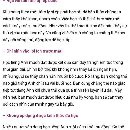
– Học với tâm thế bị “ép buộc”
Khi mang theo một tâm lý bị ép phải học rất dễ bản thân chúng ta
cảm thấy khô khan, nhàm chán. Việc học có thể chỉ thực hiện một
cách máy móc, thụ động. Như vậy thì thật sự rất khó để nhận thấy sự
thú vị của môn học này. Và cũng vì lẽ đó mà chúng ta chẳng thể khơi
dậy nổi hứng thú, động lực để học tập.
– Chỉ nhìn vào lợi ích trước mắt
Học tiếng Anh muốn đạt được kết quả cần duy trì nghiêm túc trong
thời gian dài. Chính bởi thế, khi không nhìn thấy lợi ích ngắn hạn,
nhiều người sẽ thấy chán nản, muốn bỏ cuộc. Rõ ràng, bạn không thể
nào giỏi tiếng Anh chỉ sau vài buổi học. Bạn cũng chẳng thể nào giao
tiếp tốt tiếng Anh khi chưa trải qua quá trình rèn luyện lâu dài. Vậy
nên nếu bạn muốn đạt được hiệu quả như kỳ vọng, bạn sẽ cần thay
đổi cách nhìn của mình ngay từ bây giờ.
– Không áp dụng được kiến thức đã học
Nhiều người vẫn đang học tiếng Anh một cách khá thụ động. Có thể