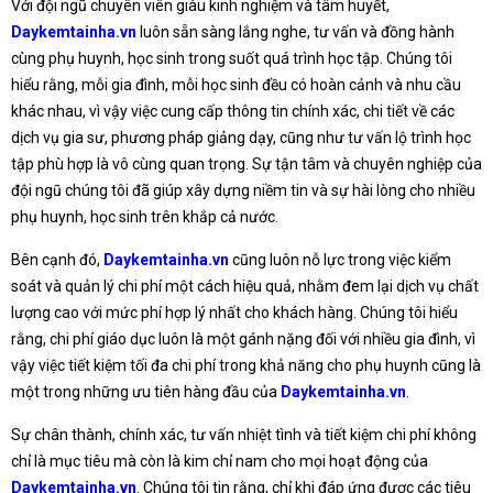
Với đội ngũ chuyên viên giàu kinh nghiệm và tâm huyết,
Daykemtainha.vn
luôn sẵn sàng lắng nghe, tư vấn và đồng hành
cùng phụ huynh, học sinh trong suốt quá trình học tập. Chúng tôi
hiểu rằng, mỗi gia đình, mỗi học sinh đều có hoàn cảnh và nhu cầu
khác nhau, vì vậy việc cung cấp thông tin chính xác, chi tiết về các
dịch vụ gia sư, phương pháp giảng dạy, cũng như tư vấn lộ trình học
tập phù hợp là vô cùng quan trọng. Sự tận tâm và chuyên nghiệp của
đội ngũ chúng tôi đã giúp xây dựng niềm tin và sự hài lòng cho nhiều
phụ huynh, học sinh trên khắp cả nước.
Bên cạnh đó,
Daykemtainha.vn
cũng luôn nỗ lực trong việc kiểm
soát và quản lý chi phí một cách hiệu quả, nhằm đem lại dịch vụ chất
lượng cao với mức phí hợp lý nhất cho khách hàng. Chúng tôi hiểu
rằng, chi phí giáo dục luôn là một gánh nặng đối với nhiều gia đình, vì
vậy việc tiết kiệm tối đa chi phí trong khả năng cho phụ huynh cũng là
một trong những ưu tiên hàng đầu của
Daykemtainha.vn
.
Sự chân thành, chính xác, tư vấn nhiệt tình và tiết kiệm chi phí không
chỉ là mục tiêu mà còn là kim chỉ nam cho mọi hoạt động của
Daykemtainha.vn
. Chúng tôi tin rằng, chỉ khi đáp ứng được các tiêu