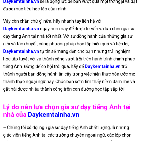
Daykemtainha.vn
sẽ là động lực để bạn vượt qua mọi trở ngại và đạt
được mục tiêu học tập của mình.
Vậy còn chần chừ gì nữa, hãy nhanh tay liên hệ với
Daykemtainha.vn
ngay hôm nay để được tư vấn và lựa chọn gia sư
dạy tiếng Anh tại nhà tốt nhất. Với sự đồng hành của những gia sư
giỏi và tâm huyết, cùng phương pháp học tập hiệu quả và tiện lợi,
Daykemtainha.vn
tự tin sẽ mang đến cho bạn những trải nghiệm
học tập tuyệt vời và thành công vượt trội trên hành trình chinh phục
tiếng Anh. Đừng để cơ hội trôi qua, hãy để
Daykemtainha.vn
trở
thành người bạn đồng hành tin cậy trong việc hiện thực hóa ước mơ
thành thạo ngoại ngữ này. Chúc bạn sớm tìm thấy niềm đam mê và
gặt hái được nhiều thành công trên con đường học tập sắp tới!
Lý do nên lựa chọn gia sư dạy tiếng Anh tại
nhà của
Daykemtainha.vn
– Chúng tôi có đội ngũ gia sư dạy tiếng Anh chất lượng, là những
giáo viên tiếng Anh tại các trường chuyên ngoại ngữ, các lớp chọn