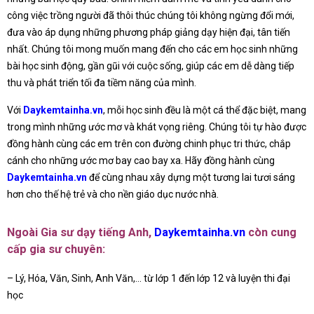
công việc trồng người đã thôi thúc chúng tôi không ngừng đổi mới,
đưa vào áp dụng những phương pháp giảng dạy hiện đại, tân tiến
nhất. Chúng tôi mong muốn mang đến cho các em học sinh những
bài học sinh động, gần gũi với cuộc sống, giúp các em dễ dàng tiếp
thu và phát triển tối đa tiềm năng của mình.
Với
Daykemtainha.vn
, mỗi học sinh đều là một cá thể đặc biệt, mang
trong mình những ước mơ và khát vọng riêng. Chúng tôi tự hào được
đồng hành cùng các em trên con đường chinh phục tri thức, chắp
cánh cho những ước mơ bay cao bay xa. Hãy đồng hành cùng
Daykemtainha.vn
để cùng nhau xây dựng một tương lai tươi sáng
hơn cho thế hệ trẻ và cho nền giáo dục nước nhà.
Ngoài Gia sư dạy tiếng Anh,
Daykemtainha.vn
còn cung
cấp gia sư chuyên:
– Lý, Hóa, Văn, Sinh, Anh Văn,… từ lớp 1 đến lớp 12 và luyện thi đại
học