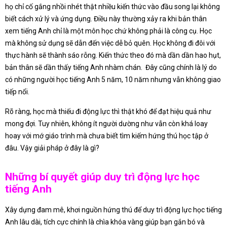
họ chỉ cố gắng nhồi nhét thật nhiều kiến thức vào đầu song lại không
biết cách xử lý và ứng dụng. Điều này thường xảy ra khi bản thân
xem tiếng Anh chỉ là một môn học chứ không phải là công cụ. Học
mà không sử dụng sẽ dẫn đến việc dễ bỏ quên. Học không đi đôi với
thực hành sẽ thành sáo rỗng. Kiến thức theo đó mà dần dần hao hụt,
bản thân sẽ dần thấy tiếng Anh nhàm chán. Đây cũng chính là lý do
có những người học tiếng Anh 5 năm, 10 năm nhưng vẫn không giao
tiếp nổi.
Rõ ràng, học mà thiếu đi động lực thì thật khó để đạt hiệu quả như
mong đợi. Tuy nhiên, không ít người dường như vẫn còn khá loay
hoay với mớ giáo trình mà chưa biết tìm kiếm hứng thú học tập ở
đâu. Vậy giải pháp ở đây là gì?
Những bí quyết giúp duy trì động lực học
tiếng Anh
Xây dựng đam mê, khơi nguồn hứng thú để duy trì động lực học tiếng
Anh lâu dài, tích cực chính là chìa khóa vàng giúp bạn gắn bó và