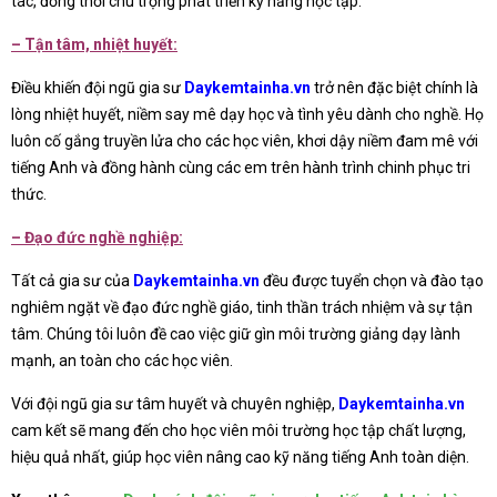
tác, đồng thời chú trọng phát triển kỹ năng học tập.
– Tận tâm, nhiệt huyết:
Điều khiến đội ngũ gia sư
Daykemtainha.vn
trở nên đặc biệt chính là
lòng nhiệt huyết, niềm say mê dạy học và tình yêu dành cho nghề. Họ
luôn cố gắng truyền lửa cho các học viên, khơi dậy niềm đam mê với
tiếng Anh và đồng hành cùng các em trên hành trình chinh phục tri
thức.
– Đạo đức nghề nghiệp:
Tất cả gia sư của
Daykemtainha.vn
đều được tuyển chọn và đào tạo
nghiêm ngặt về đạo đức nghề giáo, tinh thần trách nhiệm và sự tận
tâm. Chúng tôi luôn đề cao việc giữ gìn môi trường giảng dạy lành
mạnh, an toàn cho các học viên.
Với đội ngũ gia sư tâm huyết và chuyên nghiệp,
Daykemtainha.vn
cam kết sẽ mang đến cho học viên môi trường học tập chất lượng,
hiệu quả nhất, giúp học viên nâng cao kỹ năng tiếng Anh toàn diện.