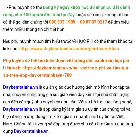
=> Phụ huynh có thể
Đăng ký ngay khóa học để nhận ưu đãi dành
riêng cho 100 người đầu tiên tại đây
, hoặc nếu có gì không rõ bạn
có thể gọi đến chúng tôi
090 333 1985 – 09 87 87 0217
để tìm hiểu
thêm nhiều thông tin chi tiết hơn.
Nếu phụ huynh muốn tìm hiểu trước về HỌC PHÍ có thể tham khảo tại
link sau:
https://www.daykemtainha.vn/hoc-phi-tham-khao
Phụ huynh có thể tìm hiểu thêm về hướng dẫn cách xem học phí
trên web:
https://daykemtainha.vn/bai-viet/hoc-phi-va-tim-gia-
su-tren-app-daykemtainhavn-788
Daykemtainha.vn
là dự án giáo dục hướng đến mô hình học tập tại
nhà, chuyên cung ứng gia sư, giáo viên dạy kèm tại nhà chất lượng
cao đến các quý phụ huynh có nhu cầu. Với sự hỗ trợ của công nghệ,
Daykemtainha.vn
là app đăng ký làm gia sư uy tín của chúng tôi và
hiện đang là ứng dụng tìm kiếm gia sư nhanh nhất uy tín tại Việt
Nam. Chúng tôi hi vọng sẽ đáp ứng được nhu cầu tìm Gia sư qua ứng
dụng
Daykemtainha.vn
.