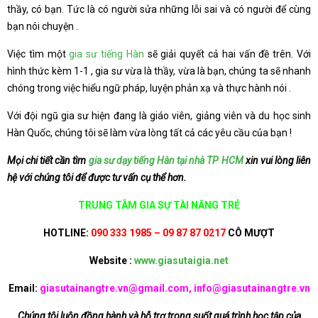
thầy, có bạn. Tức là có người sửa những lỗi sai và có người để cùng
bạn nói chuyện .
Việc tìm một
gia sư tiếng Hàn
sẽ giải quyết cả hai vấn đề trên. Với
hình thức kèm 1-1 , gia sư vừa là thầy, vừa là bạn, chúng ta sẽ nhanh
chóng trong việc hiểu ngữ pháp, luyện phản xạ và thực hành nói .
Với đội ngũ gia sư hiện đang là giáo viên, giảng viên và du học sinh
Hàn Quốc, chúng tôi sẽ làm vừa lòng tất cả các yêu cầu của bạn !
Mọi chi tiết cần tìm
gia sư dạy tiếng Hàn tại nhà TP HCM
xin vui lòng liên
hệ với chúng tôi để được tư vấn cụ thể hơn.
TRUNG TÂM GIA SƯ TÀI NĂNG TRẺ
HOTLINE:
090 333 1985 – 09 87 87 0217
CÔ MƯỢT
Website :
www.giasutaigia.net
Email:
giasutainangtre.vn@gmail.com, info@giasutainangtre.vn
Chúng tôi luôn đồng hành và hỗ trợ trong suốt quá trình học tập của