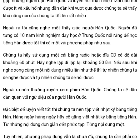
gặp những người bạn Hàn Quốc và luyện nói thật nhiều. Mới đầu nói
được ít và xấu hổ nhưng dần dần khi vuợt qua được chúng ta sẽ thấy
khả năng nói của chúng ta tốt lên rất nhiều.
Ngoài ra tôi cũng nghe một thầy giáo người Hàn Quốc- Người đã
tưng có 10 năm kinh nghiệm dạy học ở Trung Quốc nói rằng để học
tiếng Hàn được tốt thì có một vài phương pháp như sau:
Chúng ta hãy sử dụng một cái băng radio hoặc đĩa CD có độ dài
khoảng 60 phút. Hãy nghe lặp đi lặp lại khoảng 50 lần. Nếu sau khi
nghe xong cùng một nội dung nhiều lần như thế thì tự nhiên chúng ta
sẽ nghe được và tự nhiên chúng ta sẽ nói được.
Ngoài ra nên thường xuyên xem phim Hàn Quốc. Chúng ta sẽ dần
dần quen với ngữ điệu của người Hàn Quốc.
Đặc biệt để luyện viết tốt thì chúng ta nên tập viết nhật ký bằng tiếng
Hàn. Hàng ngày hàng ngày hãy cố gắng viết nhật ký bằng tiếng Hàn.
Từ những nội dung đơn giản đến phức tạp. Từng nội dung một.
Tuy nhiên, phương pháp đúng vẫn là chưa đủ, chúng ta cần phải có