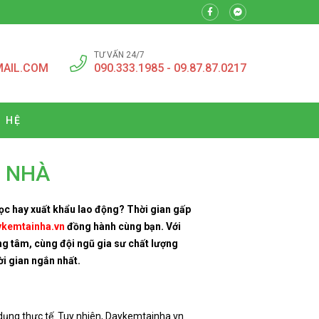
TƯ VẤN 24/7
MAIL.COM
090.333.1985 - 09.87.87.0217
N HỆ
I NHÀ
học hay xuất khẩu lao động? Thời gian gấp
kemtainha.vn
đồng hành cùng bạn. Với
ng tâm, cùng đội ngũ gia sư chất lượng
ời gian ngắn nhất.
 dụng thực tế. Tuy nhiên, Daykemtainha.vn