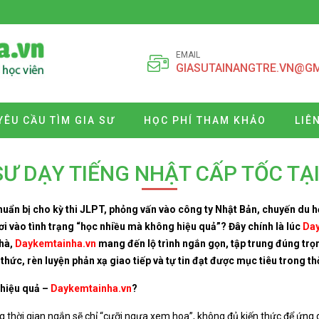
EMAIL
GIASUTAINANGTRE.VN@G
YÊU CẦU TÌM GIA SƯ
HỌC PHÍ THAM KHẢO
LIÊ
SƯ DẠY TIẾNG NHẬT CẤP TỐC TẠ
huẩn bị cho kỳ thi JLPT, phỏng vấn vào công ty Nhật Bản, chuyến du 
 rơi vào tình trạng “học nhiều mà không hiệu quả”? Đây chính là lúc
Day
nhà,
Daykemtainha.vn
mang đến lộ trình ngắn gọn, tập trung đúng trọ
ức, rèn luyện phản xạ giao tiếp và tự tin đạt được mục tiêu trong th
 hiệu quả –
Daykemtainha.vn
?
ng thời gian ngắn sẽ chỉ “cưỡi ngựa xem hoa”, không đủ kiến thức để ứng