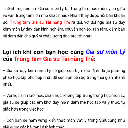
Thế nhưng nên tìm Gia sư môn Lý tại Trung tâm nào mới uy tín giữa
vô vàn trung tâm lớn nhỏ khác nhau? Nhận thấy được nỗi băn khoăn
đó,
Trung tâm Gia sư Tài năng Trẻ
ra đời, với đội ngũ Gia sư dạy
kèm môn Lý dày dặn kinh nghiệm, chuyên nghiệp, tận tâm, đảm bảo
sẽ đem đến cho quý vị chất lượng đào tạo tốt nhất.
Lợi ích khi con bạn học cùng
Gia sư môn Lý
của
Trung tâm Gia sư Tài năng Trẻ
:
+ Gia sư dạy kèm môn Lý sẽ giúp con bạn xác định được phương
pháp học tập phù hợp nhất để con bạn tiến bộ trong thời gian nhanh
nhất.
+ Với học sinh lười học, chán học, không tập trung trong học môn Lý,
gia sư sẽ giúp các em khơi dậy niềm đam mê học tập và ý thức, tự
giác hơn trong việc học.
+ Con bạn sẽ nắm vững kiến thức môn Vật lý trong SGK cũng như
giải được các bài tập Lý thành thạo.