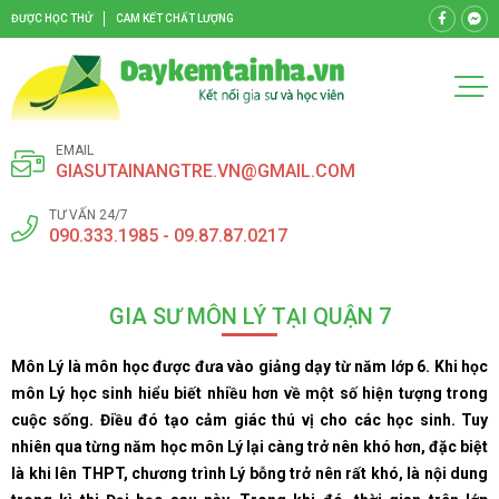
ĐƯỢC HỌC THỬ
CAM KẾT CHẤT LƯỢNG
EMAIL
GIASUTAINANGTRE.VN@GMAIL.COM
TƯ VẤN 24/7
090.333.1985 - 09.87.87.0217
GIA SƯ MÔN LÝ TẠI QUẬN 7
Môn Lý là môn học được đưa vào giảng dạy từ năm lớp 6. Khi học
môn Lý học sinh hiểu biết nhiều hơn về một số hiện tượng trong
cuộc sống. Điều đó tạo cảm giác thú vị cho các học sinh. Tuy
nhiên qua từng năm học môn Lý lại càng trở nên khó hơn, đặc biệt
là khi lên THPT, chương trình Lý bỗng trở nên rất khó, là nội dung