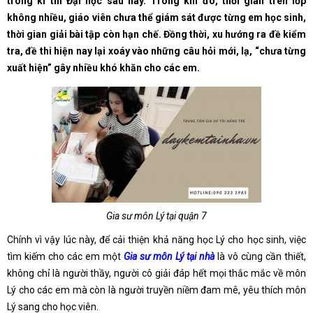
trong kì thi Đại học sau này. Trong khi đó, thời gian trên lớp
không nhiều, giáo viên chưa thể giám sát được từng em học sinh,
thời gian giải bài tập còn hạn chế. Đồng thời, xu hướng ra đề kiểm
tra, đề thi hiện nay lại xoáy vào những câu hỏi mới, lạ, “chưa từng
xuất hiện” gây nhiều khó khăn cho các em.
Gia sư môn Lý tại quận 7
Chính vì vậy lúc này, để cải thiện khả năng học Lý cho học sinh, việc
tìm kiếm cho các em một
Gia sư môn Lý tại nhà
là vô cùng cần thiết,
không chỉ là người thầy, người cô giải đáp hết mọi thắc mắc về môn
Lý cho các em mà còn là người truyền niềm đam mê, yêu thích môn
Lý sang cho học viên.