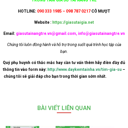
TRUNG TÂM GIA SƯ TÀI NĂNG TRẺ
HOTLINE:
090 333 1985 – 098 787 0217
CÔ MƯỢT
Website :
https://giasutaigia.net
Email:
giasutainangtre.vn@gmail.com, info@giasutainangtre.vn
Chúng tôi luôn đồng hành và hỗ trợ trong suốt quá trình học tập của
bạn.
Quý phụ huynh có thắc mắc hay cần tư vấn thêm hãy điền đầy đủ
thông tin vào form này:
http://www.daykemtainha.vn/tim-gia-su
–
chúng tôi sẽ giải đáp cho bạn trong thời gian sớm nhất.
BÀI VIẾT LIÊN QUAN