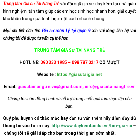
Trung tâm Gia sư Tài Năng Trẻ
với đội ngũ gia sư dạy kèm tại nhà giàu
kinh nghiệm, tận tâm giúp các em học sinh học nhanh hơn, giải quyết
khó khăn trong quá trình học một cách nhanh chóng.
Mọi chi tiết cần tìm
Gia sư môn Lý tại quận 9
xin vui lòng liên hệ với
chúng tôi để được tư vấn cụ thể hơn
TRUNG TÂM GIA SƯ TÀI NĂNG TRẺ
HOTLINE:
090 333 1985 – 098 787 0217
CÔ MƯỢT
Website :
https://giasutaigia.net
Email:
giasutainangtre.vn@gmail.com, info@giasutainangtre.vn
Chúng tôi luôn đồng hành và hỗ trợ trong suốt quá trình học tập của
bạn.
Quý phụ huynh có thắc mắc hay cần tư vấn thêm hãy điền đầy đủ
thông tin vào form này:
http://www.daykemtainha.vn/tim-gia-su
–
chúng tôi sẽ giải đáp cho bạn trong thời gian sớm nhất.