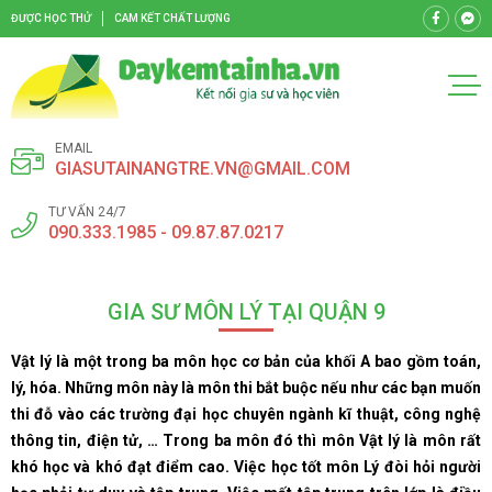
ĐƯỢC HỌC THỬ
CAM KẾT CHẤT LƯỢNG
EMAIL
GIASUTAINANGTRE.VN@GMAIL.COM
TƯ VẤN 24/7
090.333.1985 - 09.87.87.0217
GIA SƯ MÔN LÝ TẠI QUẬN 9
Vật lý là một trong ba môn học cơ bản của khối A bao gồm toán,
lý, hóa. Những môn này là môn thi bắt buộc nếu như các bạn muốn
thi đỗ vào các trường đại học chuyên ngành kĩ thuật, công nghệ
thông tin, điện tử, … Trong ba môn đó thì môn Vật lý là môn rất
khó học và khó đạt điểm cao. Việc học tốt môn Lý đòi hỏi người