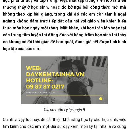
học phải tư duy và tập trung. Việc mất tập trung trên lớp là điều
thường thấy ở học sinh, hoặc do bở ngỡ bởi công thức mới mà
không theo kịp bài giảng, trong khi đó các em còn tâm lí ngại
ngùng không dám trực tiếp đặt câu hỏi với giáo viên khiến kiến
thức môn học ngày một rỗng. Mặt khác, khi học trên lớp hoặc tại
các trung tâm luyện thi đông đúc với hàng trăm học sinh thì thầy
cô khong có đủ thời gian để bao quát, đánh giá hết được tình hình
học tập của các em.
Gia sư môn Lý tại quận 9
Chính vì vậy lúc này, để cải thiện khả năng học Lý cho học sinh, việc
tìm kiếm cho các em một Gia sư dạy kèm môn Lý tại nhà là vô cùng