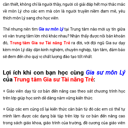
cần thiết, không chỉ là người thầy, người cô giải đáp hết mọi thắc mắc
về môn Lý cho các em mà còn là người truyền niềm đam mê, yêu
thích môn Lý sang cho học viên.
Thế nhưng nên tìm
Gia sư môn Lý
tại Trung tâm nào mới uy tín giữa
vô vàn trung tâm lớn nhỏ khác nhau? Nhận thấy được nỗi băn khoăn
đó,
Trung tâm Gia sư Tài năng Trẻ
ra đời, với đội ngũ Gia sư dạy
kèm môn Lý dày dặn kinh nghiệm, chuyên nghiệp, tận tâm, đảm bảo
sẽ đem đến cho quý vị chất lượng đào tạo tốt nhất.
Lợi ích khi con bạn học cùng
Gia sư môn Lý
của
Trung tâm Gia sư Tài năng Trẻ
:
+ Giáo viên dạy từ cơ bản đến nâng cao theo sát chương trình học
trên lớp giúp học sinh dễ dàng nắm vững kiến thức.
+ Giúp các em củng cố lại kiến thức căn bản từ đó các em có thể tự
mình làm được các dạng bài tập trên lớp từ cơ bản đến nâng cao
trong sách giáo khoa, giáo trình của trường, đề cương của giáo viên