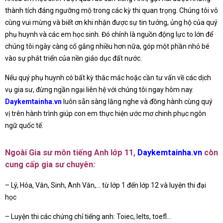
thành tích đáng ngưỡng mộ trong các kỳ thi quan trọng. Chúng tôi vô
cùng vui mừng và biết ơn khi nhận được sự tin tưởng, ủng hộ của quý
phụ huynh và các em học sinh. Đó chính là nguồn động lực to lớn để
chúng tôi ngày càng cố gắng nhiều hơn nữa, góp một phần nhỏ bé
vào sự phát triển của nền giáo dục đất nước.
Nếu quý phụ huynh có bất kỳ thắc mắc hoặc cần tư vấn về các dịch
vụ gia sư, đừng ngần ngại liên hệ với chúng tôi ngay hôm nay.
Daykemtainha.vn
luôn sẵn sàng lắng nghe và đồng hành cùng quý
vị trên hành trình giúp con em thực hiện ước mơ chinh phục ngôn
ngữ quốc tế.
Ngoài Gia sư môn tiếng Anh lớp 11,
Daykemtainha.vn
còn
cung cấp gia sư chuyên:
– Lý, Hóa, Văn, Sinh, Anh Văn,… từ lớp 1 đến lớp 12 và luyện thi đại
học
– Luyện thi các chứng chỉ tiếng anh: Toiec, Ielts, toefl…