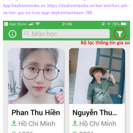
App Daykemtainha.vn:
https://daykemtainha.vn/bai-viet/hoc-phi-
va-tim-gia-su-tren-app-daykemtainhavn-788