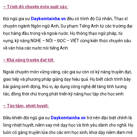
– Trình độ chuyên môn xuất sắc:
Đội ngũ gia sư
Daykemtainha.vn
đều có trình độ Cử nhân, Thạc sĩ
chuyên ngành Ngôn ngữ Anh, Sư phạm Tiếng Anh từ các trường đại
học hàng đầu trong và ngoài nước. Họ thông thạo ngữ pháp, từ
vựng, kỹ năng NGHE – NÓI – ĐỌC – VIẾT cùng kiến thức chuyên sâu
về văn hóa các nước nói tiếng Anh.
– Khả năng truyền đạt tốt:
Ngoài chuyên môn vững vàng, các gia sư còn có kỹ năng truyền đạt,
giao tiếp và phương pháp giảng dạy hiệu quả. Họ biết cách trình bày
bài giảng sinh động, thú vị, áp dụng công nghệ để tăng tính tương
tác, đồng thời chú trọng phát triển kỹ năng học tập cho học sinh.
– Tận tâm, nhiệt huyết:
Điều khiến đội ngũ gia sư
Daykemtainha.vn
trở nên đặc biệt chính là
lòng nhiệt huyết, niềm say mê dạy học và tình yêu dành cho nghề. Họ
luôn cố gắng truyền lửa cho các em học sinh, khơi dậy niềm đam mê