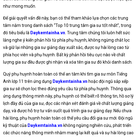
như mong muốn.
Để giải quyết vấn đề này, bạn có thể tham khảo lựa chọn các trung
tâm nằm trong danh sách “Top 10 trung tâm gia sư tốt nhất”, trong
đó tiêu biểu là
Daykemtainha.vn
. Trung tâm chúng tôi luôn hết sức
lắng nghe ý kiến phản hồi từ phía phụ huynh, không ngừng chắt lọc
và giữ lại những gia sư giảng dạy xuất sắc, được sự hài lòng cao từ
phía học viên và phụ huynh. Bất kỳ phản hồi tiêu cực nào về chất
lượng gia sư đều được ghi nhận và xóa tên gia sư đó khỏi danh sách.
Quý phụ huynh hoàn toàn có thể an tâm khi tìm gia sư môn Tiếng
Anh lớp 11 trên ứng dụng
Daykemtainha.vn
hoặc đội ngũ sắp xếp
gia sư sẽ chọn lọc theo đúng yêu cầu từ phía phụ huynh. Thông qua
ứng dụng thông minh này, phụ huynh có thể biết rõ thông tin, hồ sơ lý
lịch đầy đủ của gia sư, đọc các nhận xét đánh giá về chất lượng giảng
dạy, và được hỗ trợ tư vấn suốt quá trình gia sư giảng dạy. Nếu chưa
hài lòng, phụ huynh hoàn toàn có thể yêu cầu đổi gia sư mới. Đội ngũ
kỹ thuật của
Daykemtainha.vn
không ngừng nghiên cứu, phát triển
các chức năng thông minh nhằm mang lại kết quả và sự hài lòng cao