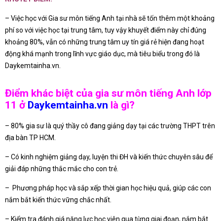
– Việc học với Gia sư môn tiếng Anh tại nhà sẽ tốn thêm một khoảng
phí so với việc học tại trung tâm, tuy vậy khuyết điểm này chỉ đúng
khoảng 80%, vẫn có những trung tâm uy tín giá rẻ hiện đang hoạt
động khá mạnh trong lĩnh vực giáo dục, mà tiêu biểu trong đó là
Daykemtainha.vn.
Điểm khác biệt của gia sư môn tiếng Anh lớp
11 ở
Daykemtainha.vn
là gì?
– 80% gia sư là quý thầy cô đang giảng dạy tại các trường THPT trên
địa bàn TP HCM.
– Có kinh nghiệm giảng dạy, luyện thi ĐH và kiến thức chuyên sâu để
giải đáp những thắc mắc cho con trẻ.
– Phương pháp học và sắp xếp thời gian học hiệu quả, giúp các con
nắm bắt kiến thức vững chắc nhất.
– Kiểm tra đánh giá năng lực học viên qua từng giai đoạn, nắm bắt