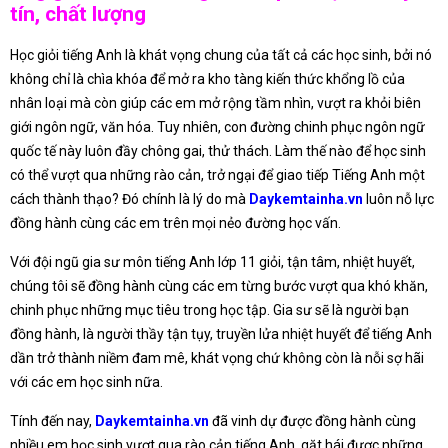
tín, chất lượng
Học giỏi tiếng Anh là khát vọng chung của tất cả các học sinh, bởi nó
không chỉ là chìa khóa để mở ra kho tàng kiến thức khổng lồ của
nhân loại mà còn giúp các em mở rộng tầm nhìn, vượt ra khỏi biên
giới ngôn ngữ, văn hóa. Tuy nhiên, con đường chinh phục ngôn ngữ
quốc tế này luôn đầy chông gai, thử thách. Làm thế nào để học sinh
có thể vượt qua những rào cản, trở ngại để giao tiếp Tiếng Anh một
cách thành thạo? Đó chính là lý do mà
Daykemtainha.vn
luôn nỗ lực
đồng hành cùng các em trên mọi nẻo đường học vấn.
Với đội ngũ gia sư môn tiếng Anh lớp 11 giỏi, tận tâm, nhiệt huyết,
chúng tôi sẽ đồng hành cùng các em từng bước vượt qua khó khăn,
chinh phục những mục tiêu trong học tập. Gia sư sẽ là người bạn
đồng hành, là người thầy tận tụy, truyền lửa nhiệt huyết để tiếng Anh
dần trở thành niềm đam mê, khát vọng chứ không còn là nỗi sợ hãi
với các em học sinh nữa.
Tính đến nay,
Daykemtainha.vn
đã vinh dự được đồng hành cùng
nhiều em học sinh vượt qua rào cản tiếng Anh, gặt hái được những