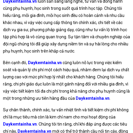
Daykemtainha.vn
luôn sẵn sàng lắng nghe, tư vấn và đồng hành
cùng phụ huynh, học sinh trong suốt quá trình học tập. Chúng tôi
hiểu rằng, mỗi gia đình, mỗi học sinh đều có hoàn cảnh và nhu cầu
khác nhau, vì vậy việc cung cấp thông tin chính xác, chi tiết về các
dịch vụ gia sư, phương pháp giảng dạy, cũng như tư vấn lộ trình học
tập phù hợp là vô cùng quan trọng. Sự tận tâm và chuyên nghiệp của
đội ngũ chúng tôi đã giúp xây dựng niềm tin và sự hài lòng cho nhiều
phụ huynh, học sinh trên khắp cả nước.
Bên cạnh đó,
Daykemtainha.vn
cũng luôn nỗ lực trong việc kiểm
soát và quản lý chi phí một cách hiệu quả, nhằm đem lại dịch vụ chất
lượng cao với mức phí hợp lý nhất cho khách hàng. Chúng tôi hiểu
rằng, chi phí giáo dục luôn là một gánh nặng đối với nhiều gia đình, vì
vậy việc tiết kiệm tối đa chi phí trong khả năng cho phụ huynh cũng là
một trong những ưu tiên hàng đầu của
Daykemtainha.vn
.
Sự chân thành, chính xác, tư vấn nhiệt tình và tiết kiệm chi phí không
chỉ là mục tiêu mà còn là kim chỉ nam cho mọi hoạt động của
Daykemtainha.vn
. Chúng tôi tin rằng, chỉ khi đáp ứng được các tiêu
chí này,
Daykemtainha.vn
mới có thể trở thành cầu nối tin cậy, đồng