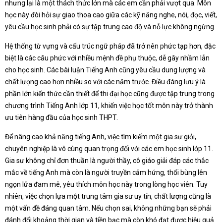
nhưng lại là một thách thức lớn mà các em cần phải vượt qua. Môn
học này đòi hỏi sự giao thoa cao giữa các kỹ năng nghe, nói, đọc, viết,
yêu cầu học sinh phải có sự tập trung cao độ và nỗ lực không ngừng.
Hệ thống từ vựng và cấu trúc ngữ pháp đã trở nên phức tạp hơn, đặc
biệt là các câu phức với nhiều mệnh đề phụ thuộc, dễ gây nhầm lẫn
cho học sinh. Các bài luận Tiếng Anh cũng yêu cầu dung lượng và
chất lượng cao hơn nhiều so với các năm trước. Điều đáng lưu ý là
phần lớn kiến thức cần thiết để thi đại học cũng được tập trung trong
chương trình Tiếng Anh lớp 11, khiến việc học tốt môn này trở thành
ưu tiên hàng đầu của học sinh THPT.
Để nâng cao khả năng tiếng Anh, việc tìm kiếm một gia sư giỏi,
chuyên nghiệp là vô cùng quan trọng đối với các em học sinh lớp 11.
Gia sư không chỉ đơn thuần là người thầy, cô giáo giải đáp các thắc
mắc về tiếng Anh mà còn là người truyền cảm hứng, thổi bùng lên
ngọn lửa đam mê, yêu thích môn học này trong lòng học viên. Tuy
nhiên, việc chọn lựa một trung tâm gia sư uy tín, chất lượng cũng là
một vấn đề đáng quan tâm. Nếu chọn sai, không những bạn sẽ phải
đánh đổi khoảng thời gian và tiền bạc mà còn khó đạt được hiệu quả