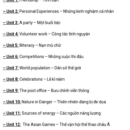
– Unit
2:
Personal Experiences – Những kinh nghiệm cá nhân
– Unit
3:
A party – Một buổi tiệc
– Unit
4:
Volunteer work – Công tác tình nguyện
– Unit
5:
Illiteracy – Nạn mù chữ
– Unit
6:
Competitions – Những cuộc thi đấu
– Unit
7:
World population – Dân số thế giới
– Unit
8:
Celebrations – Lễ kỉ niệm
– Unit
9:
The post office – Bưu chính viễn thông
– Unit 1
0:
Nature in Danger – Thiên nhiên đang bị đe dọa
– Unit 1
1:
Sources of energy – Các nguồn năng lượng
– Unit 1
2:
The Asian Games – Thế vận hội thể thao châu Á