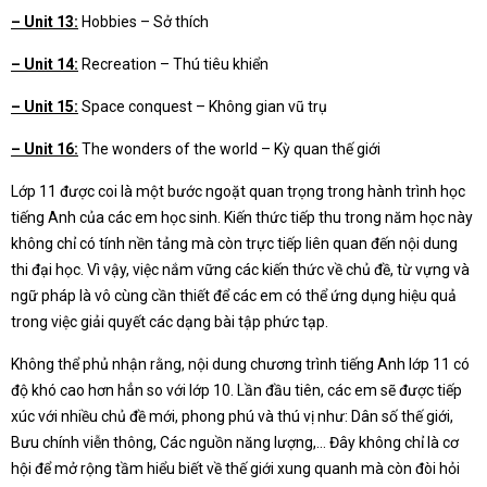
– Unit 1
3:
Hobbies – Sở thích
– Unit 1
4:
Recreation – Thú tiêu khiển
– Unit 1
5:
Space conquest – Không gian vũ trụ
– Unit 1
6:
The wonders of the world – Kỳ quan thế giới
Lớp 11 được coi là một bước ngoặt quan trọng trong hành trình học
tiếng Anh của các em học sinh. Kiến thức tiếp thu trong năm học này
không chỉ có tính nền tảng mà còn trực tiếp liên quan đến nội dung
thi đại học. Vì vậy, việc nắm vững các kiến thức về chủ đề, từ vựng và
ngữ pháp là vô cùng cần thiết để các em có thể ứng dụng hiệu quả
trong việc giải quyết các dạng bài tập phức tạp.
Không thể phủ nhận rằng, nội dung chương trình tiếng Anh lớp 11 có
độ khó cao hơn hẳn so với lớp 10. Lần đầu tiên, các em sẽ được tiếp
xúc với nhiều chủ đề mới, phong phú và thú vị như: Dân số thế giới,
Bưu chính viễn thông, Các nguồn năng lượng,… Đây không chỉ là cơ
hội để mở rộng tầm hiểu biết về thế giới xung quanh mà còn đòi hỏi