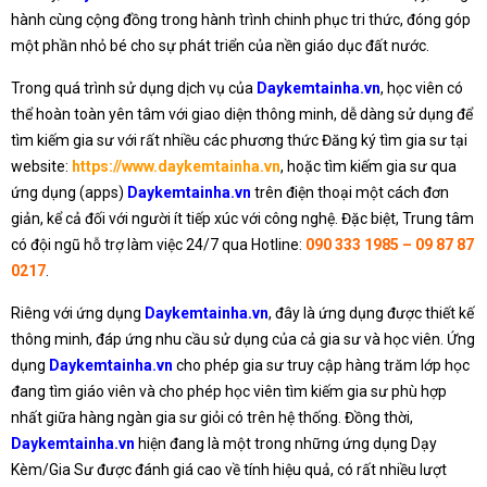
hành cùng cộng đồng trong hành trình chinh phục tri thức, đóng góp
một phần nhỏ bé cho sự phát triển của nền giáo dục đất nước.
Trong quá trình sử dụng dịch vụ của
Daykemtainha.vn
, học viên có
thể hoàn toàn yên tâm với giao diện thông minh, dễ dàng sử dụng để
tìm kiếm gia sư với rất nhiều các phương thức Đăng ký tìm gia sư tại
website:
https://www.daykemtainha.vn
, hoặc tìm kiếm gia sư qua
ứng dụng (apps)
Daykemtainha.vn
trên điện thoại một cách đơn
giản, kể cả đối với người ít tiếp xúc với công nghệ. Đặc biệt, Trung tâm
có đội ngũ hỗ trợ làm việc 24/7 qua Hotline:
090 333 1985 – 09 87 87
0217
.
Riêng với ứng dụng
Daykemtainha.vn
, đây là ứng dụng được thiết kế
thông minh, đáp ứng nhu cầu sử dụng của cả gia sư và học viên. Ứng
dụng
Daykemtainha.vn
cho phép gia sư truy cập hàng trăm lớp học
đang tìm giáo viên và cho phép học viên tìm kiếm gia sư phù hợp
nhất giữa hàng ngàn gia sư giỏi có trên hệ thống. Đồng thời,
Daykemtainha.vn
hiện đang là một trong những ứng dụng Dạy
Kèm/Gia Sư được đánh giá cao về tính hiệu quả, có rất nhiều lượt