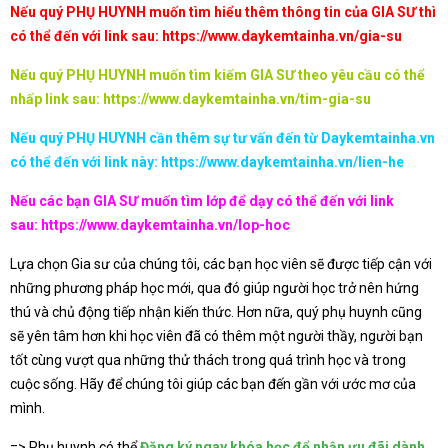
Nếu quý PHỤ HUYNH muốn tìm hiểu thêm thông tin của GIA SƯ thì
có thể đến với link sau:
https://www.daykemtainha.vn/gia-su
Nếu quý PHỤ HUYNH muốn tìm kiếm GIA SƯ theo yêu cầu có thể
nhấp link sau:
https://www.daykemtainha.vn/tim-gia-su
Nếu quý PHỤ HUYNH cần thêm sự tư vấn đến từ Daykemtainha.vn
có thể đến với link này:
https://www.daykemtainha.vn/lien-he
Nếu các bạn GIA SƯ muốn tìm lớp để dạy có thể đến với link
sau:
https://www.daykemtainha.vn/lop-hoc
Lựa chọn Gia sư của chúng tôi, các bạn học viên sẽ được tiếp cận với
những phương pháp học mới, qua đó giúp người học trở nên hứng
thú và chủ động tiếp nhận kiến thức. Hơn nữa, quý phụ huynh cũng
sẽ yên tâm hơn khi học viên đã có thêm một người thầy, người bạn
tốt cùng vượt qua những thử thách trong quá trình học và trong
cuộc sống. Hãy để chúng tôi giúp các bạn đến gần với ước mơ của
mình.
=> Phụ huynh có thể
Đăng ký ngay khóa học để nhận ưu đãi dành