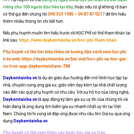
riêng cho 100 người đầu tiên tại đây
, hoặc nếu có gì không rõ bạn
có thể gọi đến chúng tôi
090 333 1985 – 09 87 87 0217
để tìm hiểu
thêm nhiều thông tin chi tiết hơn.
Nếu phụ huynh muốn tìm hiểu trước về HỌC PHÍ có thể tham khảo tại
link sau:
https://www.daykemtainha.vn/hoc-phi-tham-khao
Phụ huynh có thể tìm hiểu thêm về hướng dẫn cách xem học phí
trên web:
https://daykemtainha.vn/bai-viet/hoc-phi-va-tim-gia-
su-tren-app-daykemtainhavn-788
Daykemtainha.vn
là dự án giáo dục hướng đến mô hình học tập tại
nhà, chuyên cung ứng gia sư, giáo viên dạy kèm tại nhà chất lượng
cao đến các quý phụ huynh có nhu cầu. Với sự hỗ trợ của công nghệ,
Daykemtainha.vn
là app đăng ký làm gia sư uy tín của chúng tôi và
hiện đang là ứng dụng tìm kiếm gia sư nhanh nhất uy tín tại Việt
Nam. Chúng tôi hi vọng sẽ đáp ứng được nhu cầu tìm Gia sư qua ứng
dụng
Daykemtainha.vn
.
Phụ huynh có thể xem thêm các bước tìm gia sư trên