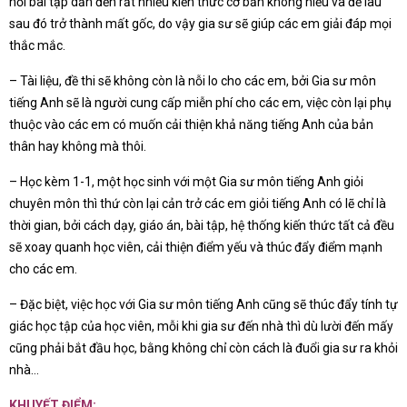
hỏi bài tập dẫn đến rất nhiều kiến thức cơ bản không hiểu và để lâu
sau đó trở thành mất gốc, do vậy gia sư sẽ giúp các em giải đáp mọi
thắc mắc.
– Tài liệu, đề thi sẽ không còn là nỗi lo cho các em, bởi Gia sư môn
tiếng Anh sẽ là người cung cấp miễn phí cho các em, việc còn lại phụ
thuộc vào các em có muốn cải thiện khả năng tiếng Anh của bản
thân hay không mà thôi.
– Học kèm 1-1, một học sinh với một Gia sư môn tiếng Anh giỏi
chuyên môn thì thứ còn lại cản trở các em giỏi tiếng Anh có lẽ chỉ là
thời gian, bởi cách dạy, giáo án, bài tập, hệ thống kiến thức tất cả đều
sẽ xoay quanh học viên, cải thiện điểm yếu và thúc đẩy điểm mạnh
cho các em.
– Đặc biệt, việc học với Gia sư môn tiếng Anh cũng sẽ thúc đẩy tính tự
giác học tập của học viên, mỗi khi gia sư đến nhà thì dù lười đến mấy
cũng phải bắt đầu học, bằng không chỉ còn cách là đuổi gia sư ra khỏi
nhà…
KHUYẾT ĐIỂM: