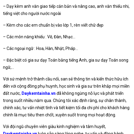
– Dạy kèm anh văn giao tiếp căn bản và nâng cao, anh văn thiếu nhi,
tiếng việt cho người nước ngoài
– Kèm cho các em chuẩn bị vào lớp 1, rèn viết chữ đẹp
– Các môn năng khiếu : Vẽ, Đàn, Nhạc…
– Các ngoại ngữ : Hoa, Hàn, Nhật, Pháp…
– Đặc biệt có gia sư dạy Toán bằng tiếng Anh, gia sư dạy Toán song
ngữ,…
Với sứ mệnh trở thành cầu nối, san sẻ thông tin và kiến thức hữu ích
đến với cộng đồng phụ huynh, học sinh và gia sư trên khắp mọi miền
đất nước,
Daykemtainha.vn
đã không ngừng nỗ lực và phát triển
trong suốt nhiều năm qua. Chúng tôi xác định rằng, sự chân thành,
chính xác, tư vấn nhiệt tình và tiết kiệm tối đa chi phí cho khách hàng
chính là mục tiêu then chốt, xuyên suốt trong mọi hoạt động.
Với đội ngũ chuyên viên giàu kinh nghiệm và tâm huyết,
Daykemtainha.vn
luôn sẵn sàng lắng nghe, tư vấn và đồng hành