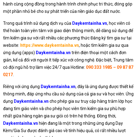
hành cùng cộng đồng trong hành trình chinh phục tri thức, đóng góp
một phần nhỏ bé cho sự phát triển của nền giáo dục đất nước.
Trong quá trình sử dụng dịch vụ của
Daykemtainha.vn
, học viên có
thể hoàn toàn yên tâm với giao diện thông minh, dễ dàng sử dụng để
tìm kiếm gia sư với rất nhiều các phương thức Đăng ký tìm gia sư tại
website:
https://www.daykemtainha.vn
, hoặc tìm kiếm gia sư qua
ứng dụng (apps)
Daykemtainha.vn
trên điện thoại một cách đơn
giản, kể cả đối với người ít tiếp xúc với công nghệ. Đặc biệt, Trung tâm
có đội ngũ hỗ trợ làm việc 24/7 qua Hotline:
090 333 1985 – 09 87 87
0217
.
Riêng với ứng dụng
Daykemtainha.vn
, đây là ứng dụng được thiết kế
thông minh, đáp ứng nhu cầu sử dụng của cả gia sư và học viên. Ứng
dụng
Daykemtainha.vn
cho phép gia sư truy cập hàng trăm lớp học
đang tìm giáo viên và cho phép học viên tìm kiếm gia sư phù hợp
nhất giữa hàng ngàn gia sư giỏi có trên hệ thống. Đồng thời,
Daykemtainha.vn
hiện đang là một trong những ứng dụng Dạy
Kèm/Gia Sư được đánh giá cao về tính hiệu quả, có rất nhiều lượt