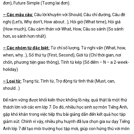
đơn), Future Simple (Tương lai đơn).
– Các mẫu câu:
Câu lời khuyên với Should, Câu chỉ đường, Câu đề
nghị (Let’s, Why don’t, How about…), Hỏi giờ (What time), Hỏi giá
(How much), Câu cảm thán với What, How, Câu so sánh (So sánh
hơn, so sánh hơn nhất).
– Các nhóm từ đặc biệt:
Từ chỉ số lượng, Từ nghi vấn (What, how,
when, why…), Số thứ tự (First, Second), Giới từ (Chỉ thời gian, nơi
chốn, phương tiện giao thông), Tính từ kép (Số đếm – N – a 2-week-
holiday).
– Loại từ:
Trạng từ, Tính từ, Trợ động từ tình thái (Must, can,
should…)
Để nắm vững được khối kiến thức khổng lồ này, quả thật là một thử
thách lớn với các em lớp 7. Do đó, nhiều học sinh sợ môn Tiếng Anh,
gặp khó khăn trong việc tiếp thu bài giảng dẫn đến kết quả học tập
giảm sút. Chính vì vậy, nhiều phụ huynh đã lựa chọn gia sư dạy Tiếng
Anh lớp 7 để tạo môi trường học tập mới, giúp con hứng thú với môn