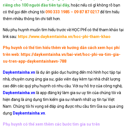
riêng cho 100 người đầu tiên tại đây
, hoặc nếu có gì không rõ bạn
có thể gọi đến chúng tôi
090 333 1985 – 09 87 87 0217
để tìm hiểu
thêm nhiều thông tin chi tiết hơn.
Nếu phụ huynh muốn tìm hiểu trước về HỌC PHÍ có thể tham khảo tại
link sau:
https://www.daykemtainha.vn/hoc-phi-tham-khao
Phụ huynh có thể tìm hiểu thêm về hướng dẫn cách xem học phí
trên web:
https://daykemtainha.vn/bai-viet/hoc-phi-va-tim-gia-
su-tren-app-daykemtainhavn-788
Daykemtainha.vn
là dự án giáo dục hướng đến mô hình học tập tại
nhà, chuyên cung ứng gia sư, giáo viên dạy kèm tại nhà chất lượng
cao đến các quý phụ huynh có nhu cầu. Với sự hỗ trợ của công nghệ,
Daykemtainha.vn
là app đăng ký làm gia sư uy tín của chúng tôi và
hiện đang là ứng dụng tìm kiếm gia sư nhanh nhất uy tín tại Việt
Nam. Chúng tôi hi vọng sẽ đáp ứng được nhu cầu tìm Gia sư qua ứng
dụng
Daykemtainha.vn
.
Phụ huynh có thể xem thêm các bước tìm gia sư trên