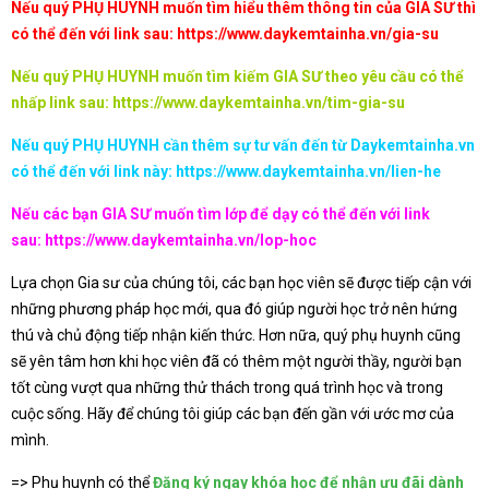
Nếu quý PHỤ HUYNH muốn tìm hiểu thêm thông tin của GIA SƯ thì
có thể đến với link sau:
https://www.daykemtainha.vn/gia-su
Nếu quý PHỤ HUYNH muốn tìm kiếm GIA SƯ theo yêu cầu có thể
nhấp link sau:
https://www.daykemtainha.vn/tim-gia-su
Nếu quý PHỤ HUYNH cần thêm sự tư vấn đến từ Daykemtainha.vn
có thể đến với link này:
https://www.daykemtainha.vn/lien-he
Nếu các bạn GIA SƯ muốn tìm lớp để dạy có thể đến với link
sau:
https://www.daykemtainha.vn/lop-hoc
Lựa chọn Gia sư của chúng tôi, các bạn học viên sẽ được tiếp cận với
những phương pháp học mới, qua đó giúp người học trở nên hứng
thú và chủ động tiếp nhận kiến thức. Hơn nữa, quý phụ huynh cũng
sẽ yên tâm hơn khi học viên đã có thêm một người thầy, người bạn
tốt cùng vượt qua những thử thách trong quá trình học và trong
cuộc sống. Hãy để chúng tôi giúp các bạn đến gần với ước mơ của
mình.
=> Phụ huynh có thể
Đăng ký ngay khóa học để nhận ưu đãi dành