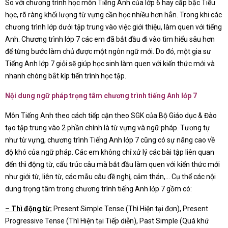
So với chương trình học môn Tiếng Anh của lớp 6 hay cấp bậc Tiểu
học, rõ ràng khối lượng từ vựng cần học nhiều hơn hẳn. Trong khi các
chương trình lớp dưới tập trung vào việc giới thiệu, làm quen với tiếng
Anh. Chương trình lớp 7 các em đã bắt đầu đi vào tìm hiểu sâu hơn
để từng bước làm chủ được một ngôn ngữ mới. Do đó, một gia sư
Tiếng Anh lớp 7 giỏi sẽ giúp học sinh làm quen với kiến thức mới và
nhanh chóng bắt kịp tiến trình học tập.
Nội dung ngữ pháp trọng tâm chương trình tiếng Anh lớp 7
Môn Tiếng Anh theo cách tiếp cận theo SGK của Bộ Giáo dục & Đào
tạo tập trung vào 2 phần chính là từ vựng và ngữ pháp. Tương tự
như từ vựng, chương trình Tiếng Anh lớp 7 cũng có sự nâng cao về
độ khó của ngữ pháp. Các em không chỉ xử lý các bài tập liên quan
đến thì động từ, cấu trúc câu mà bắt đầu làm quen với kiến thức mới
như giới từ, liên từ, các mẫu câu đề nghị, cảm thán,… Cụ thể các nội
dung trọng tâm trong chương trình tiếng Anh lớp 7 gồm có:
– Thì động từ:
Present Simple Tense (Thì Hiện tại đơn), Present
Progressive Tense (Thì Hiện tại Tiếp diễn), Past Simple (Quá khứ