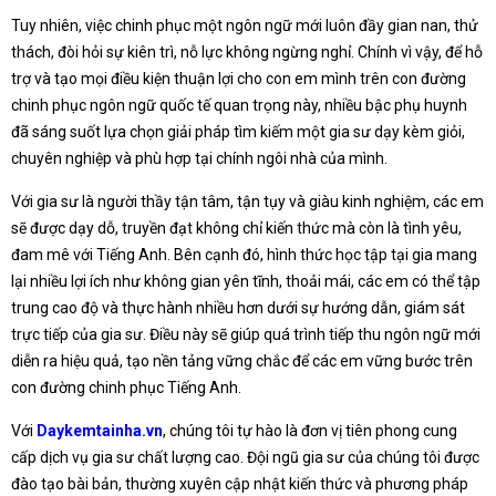
Tuy nhiên, việc chinh phục một ngôn ngữ mới luôn đầy gian nan, thử
thách, đòi hỏi sự kiên trì, nỗ lực không ngừng nghỉ. Chính vì vậy, để hỗ
trợ và tạo mọi điều kiện thuận lợi cho con em mình trên con đường
chinh phục ngôn ngữ quốc tế quan trọng này, nhiều bậc phụ huynh
đã sáng suốt lựa chọn giải pháp tìm kiếm một gia sư dạy kèm giỏi,
chuyên nghiệp và phù hợp tại chính ngôi nhà của mình.
Với gia sư là người thầy tận tâm, tận tụy và giàu kinh nghiệm, các em
sẽ được dạy dỗ, truyền đạt không chỉ kiến thức mà còn là tình yêu,
đam mê với Tiếng Anh. Bên cạnh đó, hình thức học tập tại gia mang
lại nhiều lợi ích như không gian yên tĩnh, thoải mái, các em có thể tập
trung cao độ và thực hành nhiều hơn dưới sự hướng dẫn, giám sát
trực tiếp của gia sư. Điều này sẽ giúp quá trình tiếp thu ngôn ngữ mới
diễn ra hiệu quả, tạo nền tảng vững chắc để các em vững bước trên
con đường chinh phục Tiếng Anh.
Với
Daykemtainha.vn
, chúng tôi tự hào là đơn vị tiên phong cung
cấp dịch vụ gia sư chất lượng cao. Đội ngũ gia sư của chúng tôi được
đào tạo bài bản, thường xuyên cập nhật kiến thức và phương pháp