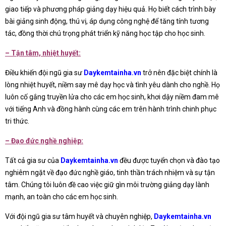
giao tiếp và phương pháp giảng dạy hiệu quả. Họ biết cách trình bày
bài giảng sinh động, thú vị, áp dụng công nghệ để tăng tính tương
tác, đồng thời chú trọng phát triển kỹ năng học tập cho học sinh.
– Tận tâm, nhiệt huyết:
Điều khiến đội ngũ gia sư
Daykemtainha.vn
trở nên đặc biệt chính là
lòng nhiệt huyết, niềm say mê dạy học và tình yêu dành cho nghề. Họ
luôn cố gắng truyền lửa cho các em học sinh, khơi dậy niềm đam mê
với tiếng Anh và đồng hành cùng các em trên hành trình chinh phục
tri thức.
– Đạo đức nghề nghiệp:
Tất cả gia sư của
Daykemtainha.vn
đều được tuyển chọn và đào tạo
nghiêm ngặt về đạo đức nghề giáo, tinh thần trách nhiệm và sự tận
tâm. Chúng tôi luôn đề cao việc giữ gìn môi trường giảng dạy lành
mạnh, an toàn cho các em học sinh.
Với đội ngũ gia sư tâm huyết và chuyên nghiệp,
Daykemtainha.vn