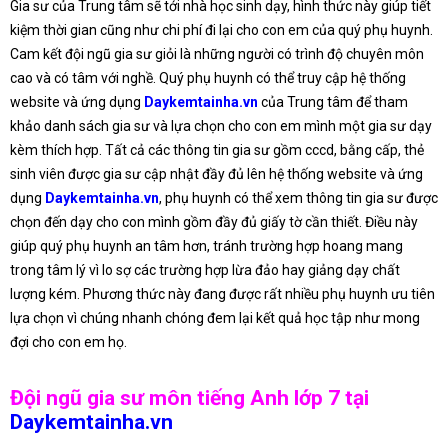
Gia sư của Trung tâm sẽ tới nhà học sinh dạy, hình thức này giúp tiết
kiệm thời gian cũng như chi phí đi lại cho con em của quý phụ huynh.
Cam kết đội ngũ gia sư giỏi là những người có trình độ chuyên môn
cao và có tâm với nghề. Quý phụ huynh có thể truy cập hệ thống
website và ứng dụng
Daykemtainha.vn
của Trung tâm để tham
khảo danh sách gia sư và lựa chọn cho con em mình một gia sư dạy
kèm thích hợp. Tất cả các thông tin gia sư gồm cccd, bằng cấp, thẻ
sinh viên được gia sư cập nhật đầy đủ lên hệ thống website và ứng
dụng
Daykemtainha.vn
, phụ huynh có thể xem thông tin gia sư được
chọn đến dạy cho con mình gồm đầy đủ giấy tờ cần thiết. Điều này
giúp quý phụ huynh an tâm hơn, tránh trường hợp hoang mang
trong tâm lý vì lo sợ các trường hợp lừa đảo hay giảng dạy chất
lượng kém. Phương thức này đang được rất nhiều phụ huynh ưu tiên
lựa chọn vì chúng nhanh chóng đem lại kết quả học tập như mong
đợi cho con em họ.
Đội ngũ gia sư môn tiếng Anh lớp 7 tại
Daykemtainha.vn