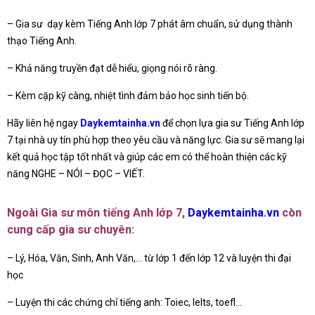
– Gia sư dạy kèm Tiếng Anh lớp 7 phát âm chuẩn, sử dụng thành
thạo Tiếng Anh.
– Khả năng truyền đạt dễ hiểu, giọng nói rõ ràng.
– Kèm cặp kỹ càng, nhiệt tình đảm bảo học sinh tiến bộ.
Hãy liên hệ ngay
Daykemtainha.vn
để chọn lựa gia sư Tiếng Anh lớp
7 tại nhà uy tín phù hợp theo yêu cầu và năng lực. Gia sư sẽ mang lại
kết quả học tập tốt nhất và giúp các em có thể hoàn thiện các kỹ
năng NGHE – NÓI – ĐỌC – VIẾT.
Ngoài Gia sư môn tiếng Anh lớp 7,
Daykemtainha.vn
còn
cung cấp gia sư chuyên:
– Lý, Hóa, Văn, Sinh, Anh Văn,… từ lớp 1 đến lớp 12 và luyện thi đại
học
– Luyện thi các chứng chỉ tiếng anh: Toiec, Ielts, toefl…