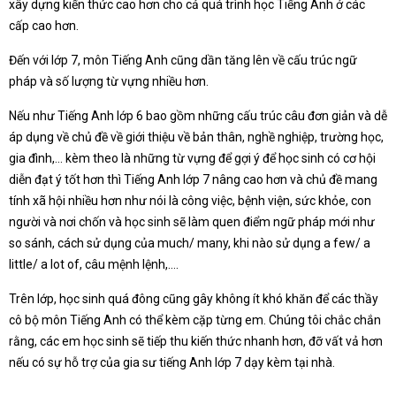
xây dựng kiến thức cao hơn cho cả quá trình học Tiếng Anh ở các
cấp cao hơn.
Đến với lớp 7, môn Tiếng Anh cũng dần tăng lên về cấu trúc ngữ
pháp và số lượng từ vựng nhiều hơn.
Nếu như Tiếng Anh lớp 6 bao gồm những cấu trúc câu đơn giản và dễ
áp dụng về chủ đề về giới thiệu về bản thân, nghề nghiệp, trường học,
gia đình,… kèm theo là những từ vựng để gợi ý để học sinh có cơ hội
diễn đạt ý tốt hơn thì Tiếng Anh lớp 7 nâng cao hơn và chủ đề mang
tính xã hội nhiều hơn như nói là công việc, bệnh viện, sức khỏe, con
người và nơi chốn và học sinh sẽ làm quen điểm ngữ pháp mới như
so sánh, cách sử dụng của much/ many, khi nào sử dụng a few/ a
little/ a lot of, câu mệnh lệnh,….
Trên lớp, học sinh quá đông cũng gây không ít khó khăn để các thầy
cô bộ môn Tiếng Anh có thể kèm cặp từng em. Chúng tôi chắc chắn
rằng, các em học sinh sẽ tiếp thu kiến thức nhanh hơn, đỡ vất vả hơn
nếu có sự hỗ trợ của gia sư tiếng Anh lớp 7 dạy kèm tại nhà.