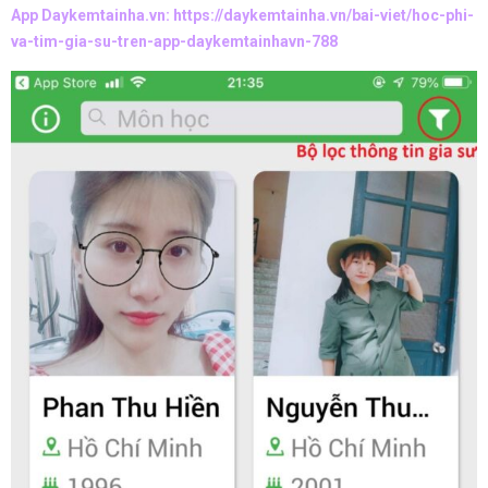
App Daykemtainha.vn:
https://daykemtainha.vn/bai-viet/hoc-phi-
va-tim-gia-su-tren-app-daykemtainhavn-788