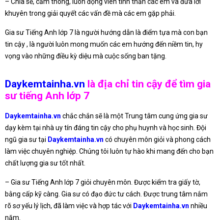
– Chia sẽ, cảm thông, luôn động viên tinh thần các em và đưa lời
khuyên trong giải quyết các vấn đề mà các em gặp phải.
Gia sư Tiếng Anh lớp 7 là người hướng dẫn là điểm tựa mà con bạn
tin cậy , là người luôn mong muốn các em hướng đến niềm tin, hy
vọng vào những điều kỳ diệu mà cuộc sống ban tặng.
Daykemtainha.vn
là địa chỉ tin cậy để tìm gia
sư tiếng Anh lớp 7
Daykemtainha.vn
chắc chắn sẽ là một Trung tâm cung ứng gia sư
dạy kèm tại nhà uy tín đáng tin cậy cho phụ huynh và học sinh. Đội
ngũ gia sư tại
Daykemtainha.vn
có chuyên môn giỏi và phong cách
làm việc chuyên nghiệp. Chúng tôi luôn tự hào khi mang đến cho bạn
chất lượng gia sư tốt nhất.
– Gia sư Tiếng Anh lớp 7 giỏi chuyên môn. Được kiểm tra giấy tờ,
bằng cấp kỹ càng. Gia sư có đạo đức tư cách. Được trung tâm nắm
rõ sơ yếu lý lịch, đã làm việc và hợp tác với
Daykemtainha.vn
nhiều
năm.