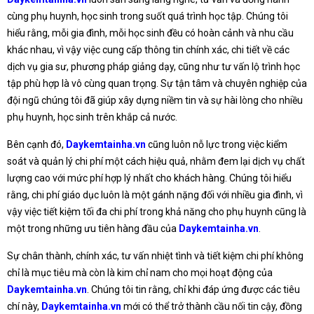
cùng phụ huynh, học sinh trong suốt quá trình học tập. Chúng tôi
hiểu rằng, mỗi gia đình, mỗi học sinh đều có hoàn cảnh và nhu cầu
khác nhau, vì vậy việc cung cấp thông tin chính xác, chi tiết về các
dịch vụ gia sư, phương pháp giảng dạy, cũng như tư vấn lộ trình học
tập phù hợp là vô cùng quan trọng. Sự tận tâm và chuyên nghiệp của
đội ngũ chúng tôi đã giúp xây dựng niềm tin và sự hài lòng cho nhiều
phụ huynh, học sinh trên khắp cả nước.
Bên cạnh đó,
Daykemtainha.vn
cũng luôn nỗ lực trong việc kiểm
soát và quản lý chi phí một cách hiệu quả, nhằm đem lại dịch vụ chất
lượng cao với mức phí hợp lý nhất cho khách hàng. Chúng tôi hiểu
rằng, chi phí giáo dục luôn là một gánh nặng đối với nhiều gia đình, vì
vậy việc tiết kiệm tối đa chi phí trong khả năng cho phụ huynh cũng là
một trong những ưu tiên hàng đầu của
Daykemtainha.vn
.
Sự chân thành, chính xác, tư vấn nhiệt tình và tiết kiệm chi phí không
chỉ là mục tiêu mà còn là kim chỉ nam cho mọi hoạt động của
Daykemtainha.vn
. Chúng tôi tin rằng, chỉ khi đáp ứng được các tiêu
chí này,
Daykemtainha.vn
mới có thể trở thành cầu nối tin cậy, đồng