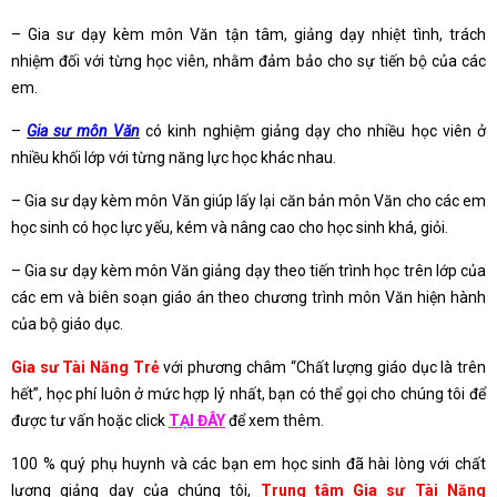
– Gia sư dạy kèm môn Văn tận tâm, giảng dạy nhiệt tình, trách
nhiệm đối với từng học viên, nhằm đảm bảo cho sự tiến bộ của các
em.
–
Gia sư môn Văn
có kinh nghiệm giảng dạy cho nhiều học viên ở
nhiều khối lớp với từng năng lực học khác nhau.
– Gia sư dạy kèm môn Văn giúp lấy lại căn bản môn Văn cho các em
học sinh có học lực yếu, kém và nâng cao cho học sinh khá, giỏi.
– Gia sư dạy kèm môn Văn giảng dạy theo tiến trình học trên lớp của
các em và biên soạn giáo án theo chương trình môn Văn hiện hành
của bộ giáo dục.
Gia sư Tài Năng Trẻ
với phương châm “Chất lượng giáo dục là trên
hết”, học phí luôn ở mức hợp lý nhất, bạn có thể gọi cho chúng tôi để
được tư vấn hoặc click
TẠI ĐÂY
để xem thêm.
100 % quý phụ huynh và các bạn em học sinh đã hài lòng với chất
lượng giảng dạy của chúng tôi,
Trung tâm Gia sư Tài Năng