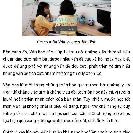
Gia sư môn Văn tại quận Tân Bình
Bên cạnh đó, Văn học còn giúp ta trau dồi những kiến thức về tiêu
chuẩn đạo đức, nắm bắt được nhiều vấn đề của xã hội ngày nay, biết
được để ứng phó với những vấn đề tiêu cực, phát triển và tìm hiểu
những vấn đề tích cực nhằm mở rộng tư duy chọn lọc.
Văn học là một trong những môn học quan trọng bởi những lý do
trên, thì chẳng việc gì mà không trau dồi tốt môn học này cả, vì tương
lai, vì hoàn thiện nhân cách của bản thân. Tuy nhiên, muốn học tốt
môn Văn lại không phải là điều dễ dàng, ngoại trừ khả năng tư duy
tốt, sự cần cù, chăm chỉ thì học sinh còn cần một phương pháp học
tập hiệu quả cùng một người đi trước dẫn dắt, chỉ dẫn kiến thức.
Chính vì vậy lúc này, để cải thiện khả năng học Văn cho học sinh, việc