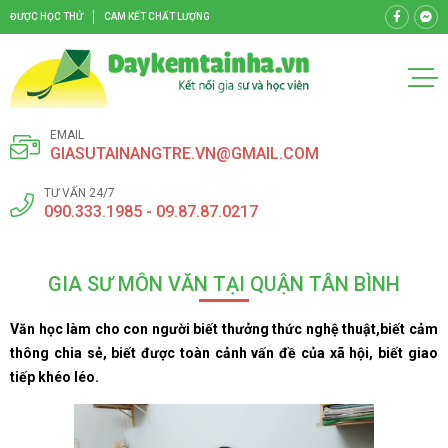
ĐƯỢC HỌC THỬ
CAM KẾT CHẤT LƯỢNG
EMAIL
GIASUTAINANGTRE.VN@GMAIL.COM
TƯ VẤN 24/7
090.333.1985 - 09.87.87.0217
GIA SƯ MÔN VĂN TẠI QUẬN TÂN BÌNH
Văn học làm cho con người biết thưởng thức nghệ thuật,biết cảm
thông chia sẻ, biết được toàn cảnh vấn đề của xã hội, biết giao
tiếp khéo léo.