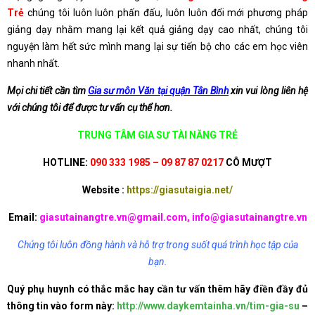
Trẻ
chúng tôi luôn luôn phấn đấu, luôn luôn đổi mới phương pháp
giảng dạy nhằm mang lại kết quả giảng dạy cao nhất, chúng tôi
nguyện làm hết sức mình mang lại sự tiến bộ cho các em học viên
nhanh nhất.
Mọi chi tiết cần tìm
Gia sư môn Văn tại quận Tân Bình
xin vui lòng liên hệ
với chúng tôi để được tư vấn cụ thể hơn.
TRUNG TÂM GIA SƯ TÀI NĂNG TRẺ
HOTLINE:
090 333 1985 – 09 87 87 0217
CÔ MƯỢT
Website :
https://giasutaigia.net/
Email:
giasutainangtre.vn@gmail.com, info@giasutainangtre.vn
Chúng tôi luôn đồng hành và hỗ trợ trong suốt quá trình học tập của
bạn.
Quý phụ huynh có thắc mắc hay cần tư vấn thêm hãy điền đầy đủ
thông tin vào form này:
http://www.daykemtainha.vn/tim-gia-su
–