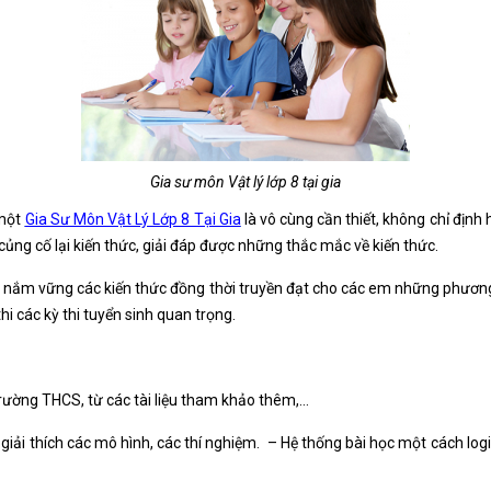
Gia sư môn Vật lý lớp 8 tại gia
 một
Gia Sư Môn Vật Lý Lớp 8 Tại Gia
là vô cùng cần thiết, không chỉ địn
ủng cố lại kiến thức, giải đáp được những thắc mắc về kiến thức.
nắm vững các kiến thức đồng thời truyền đạt cho các em những phương
i các kỳ thi tuyển sinh quan trọng.
 trường THCS, từ các tài liệu tham khảo thêm,…
giải thích các mô hình, các thí nghiệm. – Hệ thống bài học một cách log