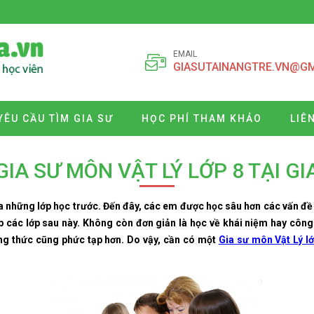
EMAIL
GIASUTAINANGTRE.VN@G
YÊU CẦU TÌM GIA SƯ
HỌC PHÍ THAM KHẢO
LIÊ
GIA SƯ MÔN VẬT LÝ LỚP 8 TẠI GI
ủa những lớp học trước. Đến đây, các em được học sâu hơn các vấn đề
ếp các lớp sau này. Không còn đơn giản là học về khái niệm hay công
ng thức cũng phức tạp hơn.
Do vậy, cần có một
Gia sư môn Vật Lý lớ