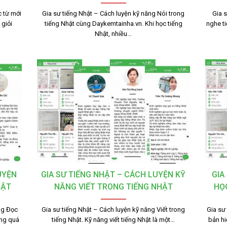
 từ mới
Gia sư tiếng Nhật – Cách luyện kỹ năng Nói trong
Gia 
giỏi
tiếng Nhật cùng Daykemtainha.vn. Khi học tiếng
nghe t
Nhật, nhiều…
UYỆN
GIA SƯ TIẾNG NHẬT – CÁCH LUYỆN KỸ
GIA
HẬT
NĂNG VIẾT TRONG TIẾNG NHẬT
HỌ
ng Đọc
Gia sư tiếng Nhật – Cách luyện kỹ năng Viết trong
Gia sư
ong quá
tiếng Nhật. Kỹ năng viết tiếng Nhật là một…
bản hi