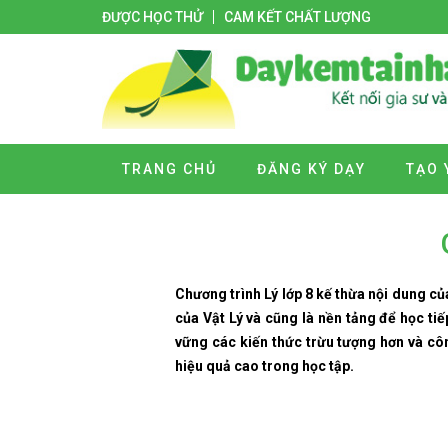
ĐƯỢC HỌC THỬ
CAM KẾT CHẤT LƯỢNG
TRANG CHỦ
ĐĂNG KÝ DẠY
TẠO 
Chương trình Lý lớp 8 kế thừa nội dung c
của Vật Lý và cũng là nền tảng để học ti
vững các kiến thức trừu tượng hơn và cô
hiệu quả cao trong học tập.