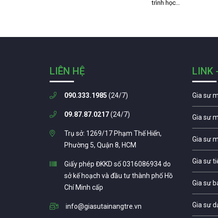
trình học…
LIÊN HỆ
LINK 
090.333.1985
(24/7)
Gia sư 
09.87.87.0217
(24/7)
Gia sư 
Trụ sở: 1269/17 Phạm Thế Hiển,
Gia sư 
Phường 5, Quận 8, HCM
Gia sư t
Giấy phép ĐKKD số 0316086934 do
sở kế hoạch và đầu tư thành phố Hồ
Gia sư b
Chí Minh cấp
Gia sư d
info@giasutainangtre.vn