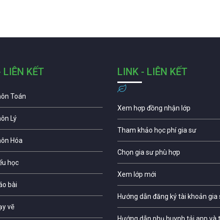
- LIÊN KẾT
LINK - LIÊN KẾT
môn Toán
Xem hợp đồng nhận lớp
môn Lý
Tham khảo học phí gia sư
môn Hóa
Chọn gia sư phù hợp
iểu học
Xem lớp mới
áo bài
Hướng dẫn đăng ký tài khoản gia
ạy vẽ
Hướng dẫn phụ huynh tải app và t