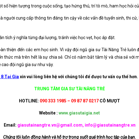
t số hiện tượng trong cuộc sống, tạo hứng thú, trí tò mò, ham học hỏi củ
à người cung cấp thông tin đáng tin cậy về các vấn đề tuyển sinh, thi cử
n tích ý nghĩa từng đại lượng, tránh việc học vẹt, học áp đặt.
oàn thiện đến các em học sinh. Vì vậy đội ngũ gia sư Tài Năng Trẻ luôn đ
n thức mà trên hết là sự chia sẻ. Chỉ có nắm bắt tâm lý và chia sẻ với m
ề cao đội ngũ gia sư như vậy.
 8 Tại Gia
xin vui lòng liên hệ với chúng tôi để được tư vấn cụ thể hơn.
TRUNG TÂM GIA SƯ TÀI NĂNG TRẺ
HOTLINE:
090 333 1985 – 09 87 87 0217
CÔ MƯỢT
Website :
www.giasutaigia.net
Email:
giasutainangtre.vn@gmail.com, info@giasutainangtre.vn
Chúng tôi luôn đồng hành và hỗ trợ trong suốt quá trình học tập của bạn.