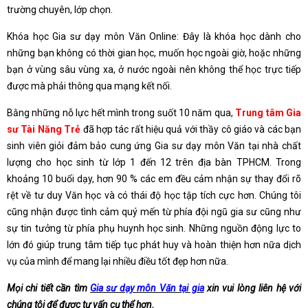
trường chuyên, lớp chọn.
Khóa học Gia sư dạy môn Văn Online: Đây là khóa học dành cho
những bạn không có thời gian học, muốn học ngoài giờ, hoặc những
bạn ở vùng sâu vùng xa, ở nước ngoài nên không thể học trực tiếp
được mà phải thông qua mạng kết nối.
Bằng những nỗ lực hết mình trong suốt 10 năm qua,
Trung tâm Gia
sư Tài Năng Trẻ
đã hợp tác rất hiệu quả với thầy cô giáo và các bạn
sinh viên giỏi đảm bảo cung ứng Gia sư dạy môn Văn tại nhà chất
lượng cho học sinh từ lớp 1 đến 12 trên địa bàn TPHCM. Trong
khoảng 10 buổi dạy, hơn 90 % các em đều cảm nhận sự thay đổi rõ
rệt về tư duy Văn học và có thái độ học tập tích cực hơn. Chúng tôi
cũng nhận được tình cảm quý mến từ phía đội ngũ gia sư cũng như
sự tin tưởng từ phía phụ huynh học sinh. Những nguồn động lực to
lớn đó giúp trung tâm tiếp tục phát huy và hoàn thiện hơn nữa dịch
vụ của mình để mang lại nhiều điều tốt đẹp hơn nữa.
Mọi chi tiết cần tìm
Gia sư dạy môn Văn tại gia
xin vui lòng liên hệ với
chúng tôi để được tư vấn cụ thể hơn.