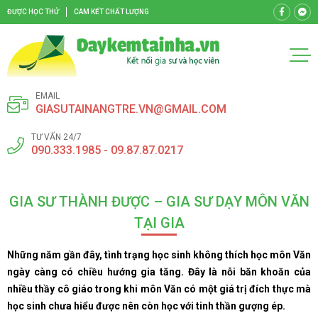
ĐƯỢC HỌC THỬ
CAM KẾT CHẤT LƯỢNG
EMAIL
GIASUTAINANGTRE.VN@GMAIL.COM
TƯ VẤN 24/7
090.333.1985 - 09.87.87.0217
GIA SƯ THÀNH ĐƯỢC – GIA SƯ DẠY MÔN VĂN
TẠI GIA
Những năm gần đây, tình trạng học sinh không thích học môn Văn
ngày càng có chiều hướng gia tăng. Đây là nỗi băn khoăn của
nhiều thầy cô giáo trong khi môn Văn có một giá trị đích thực mà
học sinh chưa hiểu được nên còn học với tinh thần gượng ép.