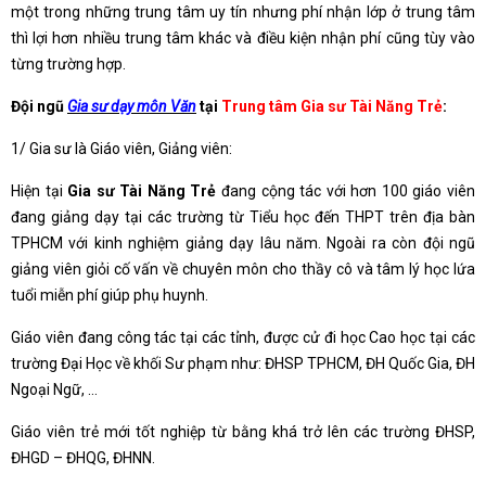
một trong những trung tâm uy tín nhưng phí nhận lớp ở trung tâm
thì lợi hơn nhiều trung tâm khác và điều kiện nhận phí cũng tùy vào
từng trường hợp.
Đội ngũ
Gia sư dạy môn Văn
tại
Trung tâm Gia sư Tài Năng Trẻ
:
1/ Gia sư là Giáo viên, Giảng viên:
Hiện tại
Gia sư Tài Năng Trẻ
đang cộng tác với hơn 100 giáo viên
đang giảng dạy tại các trường từ Tiểu học đến THPT trên địa bàn
TPHCM với kinh nghiệm giảng dạy lâu năm. Ngoài ra còn đội ngũ
giảng viên giỏi cố vấn về chuyên môn cho thầy cô và tâm lý học lứa
tuổi miễn phí giúp phụ huynh.
Giáo viên đang công tác tại các tỉnh, được cử đi học Cao học tại các
trường Đại Học về khối Sư phạm như: ĐHSP TPHCM, ĐH Quốc Gia, ĐH
Ngoại Ngữ, …
Giáo viên trẻ mới tốt nghiệp từ bằng khá trở lên các trường ĐHSP,
ĐHGD – ĐHQG, ĐHNN.