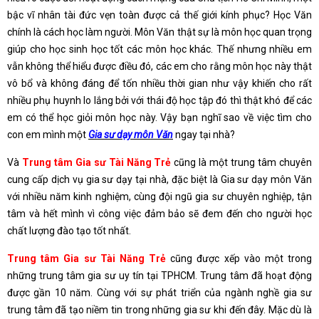
bậc vĩ nhân tài đức vẹn toàn được cả thế giới kính phục? Học Văn
chính là cách học làm người. Môn Văn thật sự là môn học quan trọng
giúp cho học sinh học tốt các môn học khác. Thế nhưng nhiều em
vẫn không thể hiểu được điều đó, các em cho rằng môn học này thật
vô bổ và không đáng để tốn nhiều thời gian như vậy khiến cho rất
nhiều phụ huynh lo lắng bởi với thái độ học tập đó thì thật khó để các
em có thể học giỏi môn học này. Vậy bạn nghĩ sao về việc tìm cho
con em mình một
Gia sư dạy môn Văn
ngay tại nhà?
Và
Trung tâm Gia sư Tài Năng Trẻ
cũng là một trung tâm chuyên
cung cấp dịch vụ gia sư dạy tại nhà, đặc biệt là Gia sư dạy môn Văn
với nhiều năm kinh nghiệm, cùng đội ngũ gia sư chuyên nghiệp, tận
tâm và hết mình vì công việc đảm bảo sẽ đem đến cho người học
chất lượng đào tạo tốt nhất.
Trung tâm Gia sư Tài Năng Trẻ
cũng được xếp vào một trong
những trung tâm gia sư uy tín tại TPHCM. Trung tâm đã hoạt động
được gần 10 năm. Cùng với sự phát triển của ngành nghề gia sư
trung tâm đã tạo niềm tin trong những gia sư khi đến đây. Mặc dù là