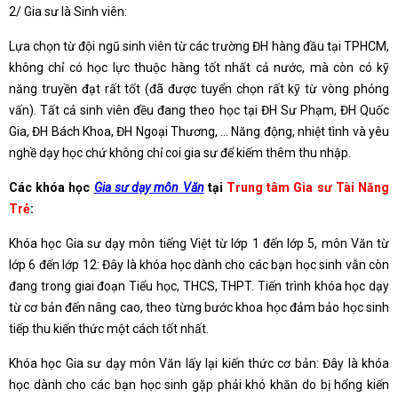
2/ Gia sư là Sinh viên:
Lựa chọn từ đội ngũ sinh viên từ các trường ĐH hàng đầu tại TPHCM,
không chỉ có học lực thuộc hàng tốt nhất cả nước, mà còn có kỹ
năng truyền đạt rất tốt (đã được tuyển chọn rất kỹ từ vòng phỏng
vấn). Tất cả sinh viên đều đang theo học tại ĐH Sư Phạm, ĐH Quốc
Gia, ĐH Bách Khoa, ĐH Ngoại Thương, … Năng động, nhiệt tình và yêu
nghề dạy học chứ không chỉ coi gia sư để kiếm thêm thu nhập.
Các khóa học
Gia sư dạy môn Văn
tại
Trung tâm Gia sư Tài Năng
Trẻ
:
Khóa học Gia sư dạy môn tiếng Việt từ lớp 1 đến lớp 5, môn Văn từ
lớp 6 đến lớp 12: Đây là khóa học dành cho các bạn học sinh vẫn còn
đang trong giai đoạn Tiểu học, THCS, THPT. Tiến trình khóa học dạy
từ cơ bản đến nâng cao, theo từng bước khoa học đảm bảo học sinh
tiếp thu kiến thức một cách tốt nhất.
Khóa học Gia sư dạy môn Văn lấy lại kiến thức cơ bản: Đây là khóa
học dành cho các bạn học sinh gặp phải khó khăn do bị hổng kiến