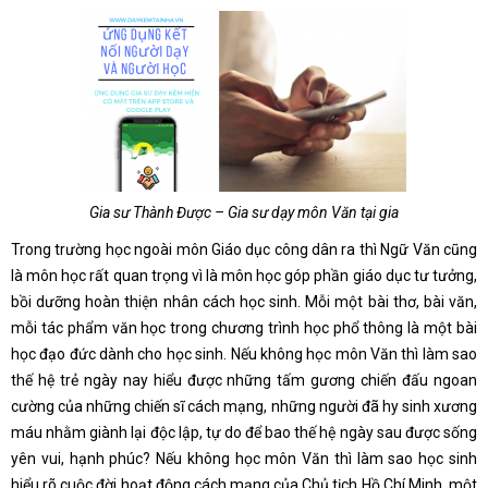
Gia sư Thành Được – Gia sư dạy môn Văn tại gia
Trong trường học ngoài môn Giáo dục công dân ra thì Ngữ Văn cũng
là môn học rất quan trọng vì là môn học góp phần giáo dục tư tưởng,
bồi dưỡng hoàn thiện nhân cách học sinh. Mỗi một bài thơ, bài văn,
mỗi tác phẩm văn học trong chương trình học phổ thông là một bài
học đạo đức dành cho học sinh. Nếu không học môn Văn thì làm sao
thế hệ trẻ ngày nay hiểu được những tấm gương chiến đấu ngoan
cường của những chiến sĩ cách mạng, những người đã hy sinh xương
máu nhằm giành lại độc lập, tự do để bao thế hệ ngày sau được sống
yên vui, hạnh phúc? Nếu không học môn Văn thì làm sao học sinh
hiểu rõ cuộc đời hoạt động cách mạng của Chủ tịch Hồ Chí Minh, một