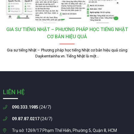
GIA SƯ TIẾNG NHẬT – PHƯƠNG PHÁP HỌC TIẾNG NHẬT
CƠ BẢN HIỆU QUẢ
Gia sư tiếng Nhật – Phương pháp học tiếng Nhật cơ bản hiệu quả cùng
Daykemtainha.vn. Tiếng Nhật là một…
LIÊN HỆ
090.333.1985
(24/7)
09.87.87.0217
(24/7)
Trụ sở: 1269/17 Phạm Thế Hiển, Phường 5, Quận 8, HCM