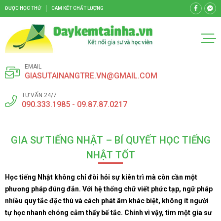
ĐƯỢC HỌC THỬ
CAM KẾT CHẤT LƯỢNG
EMAIL
GIASUTAINANGTRE.VN@GMAIL.COM
TƯ VẤN 24/7
090.333.1985 - 09.87.87.0217
GIA SƯ TIẾNG NHẬT – BÍ QUYẾT HỌC TIẾNG
NHẬT TỐT
Học tiếng Nhật không chỉ đòi hỏi sự kiên trì mà còn cần một
phương pháp đúng đắn. Với hệ thống chữ viết phức tạp, ngữ pháp
nhiều quy tắc đặc thù và cách phát âm khác biệt, không ít người
tự học nhanh chóng cảm thấy bế tắc. Chính vì vậy, tìm một gia sư