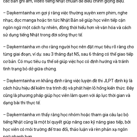
các bản ghi âm, video tiếng Nhật chuẩn để điều chỉnh giọng điệu.
– Daykemtainha.vn gợi ý rằng việc thường xuyên xem phim, nghe
nhạc, đọc manga hoặc tin tức Nhật Bản sẽ giúp học viên tiếp cận
ngôn ngữ một cách tự nhiên, đồng thời hiểu hơn về văn hóa và cách
sử dụng tiếng Nhật trong đời sống thực tế.
– Daykemtainha.vn cho rằng người học nên đặt mục tiêu rõ ràng cho
từng giai đoạn, ví dụ: sau 3 tháng đạt N5, sau 6 tháng có thể giao tiếp
cơ bản. Có mục tiêu cụ thể sẽ giúp việc học có định hướng và tránh
tình trạng bỏ dở giữa chừng.
– Daykemtainha.vn khẳng định rằng việc luyện đề thi JLPT định kỳ là
cách hữu hiệu để kiểm tra trình độ và phát hiện lỗ hổng kiến thức. Đây
cũng là phương pháp giúp học viên làm quen với áp lực thời gian và
dạng bài thi thực tế.
– Daykemtainha.vn thấy rằng học nhóm hoặc tham gia câu lạc bộ
tiếng Nhật cũng là một bí quyết giúp nâng cao kỹ năng giao tiếp, bởi
học viên có môi trường để trao đổi, thảo luận và rèn phản xạ ngôn
ngữ nhanh hơn.