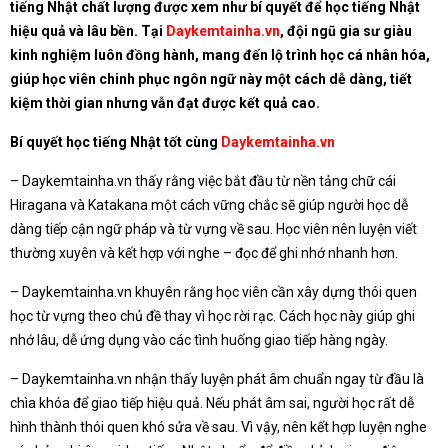
tiếng Nhật chất lượng được xem như bí quyết để học tiếng Nhật
hiệu quả và lâu bền. Tại
Daykemtainha.vn
, đội ngũ gia sư giàu
kinh nghiệm luôn đồng hành, mang đến lộ trình học cá nhân hóa,
giúp học viên chinh phục ngôn ngữ này một cách dễ dàng, tiết
kiệm thời gian nhưng vẫn đạt được kết quả cao.
Bí quyết học tiếng Nhật tốt cùng
Daykemtainha.vn
– Daykemtainha.vn thấy rằng việc bắt đầu từ nền tảng chữ cái
Hiragana và Katakana một cách vững chắc sẽ giúp người học dễ
dàng tiếp cận ngữ pháp và từ vựng về sau. Học viên nên luyện viết
thường xuyên và kết hợp với nghe – đọc để ghi nhớ nhanh hơn.
– Daykemtainha.vn khuyên rằng học viên cần xây dựng thói quen
học từ vựng theo chủ đề thay vì học rời rạc. Cách học này giúp ghi
nhớ lâu, dễ ứng dụng vào các tình huống giao tiếp hàng ngày.
– Daykemtainha.vn nhận thấy luyện phát âm chuẩn ngay từ đầu là
chìa khóa để giao tiếp hiệu quả. Nếu phát âm sai, người học rất dễ
hình thành thói quen khó sửa về sau. Vì vậy, nên kết hợp luyện nghe