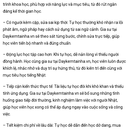
trình khoa học, phù hợp với năng lực và mục tiêu, từ đó rút ngắn
đáng kể thời gian học.
– Có người kèm cặp, sửa sai kịp thời: Tự học thường khó nhận ra lỗi
phát âm, ngữ pháp hay cách sử dụng từ sai ngữ cảnh. Gia sư tại
Daykemtainha.vn sẽ theo sát từng bước, chỉnh sửa trực tiếp, giúp
học viên tiến bộ nhanh và đúng chuẩn.
– Động lực học tập cao hơn: Khi tự học, dễ nản lòng vì thiếu người
đồng hành. Học cùng gia sư tại Daykemtainha.vn, học viên luôn được
khích lệ, nhắc nhở và duy trì sự hứng thú, từ đó kiên trì đến cùng với
mục tiêu học tiếng Nhật.
– Tiếp cận kiến thức thực tế: Tài liệu tự học đôi khi khô khan và thiếu
tính ứng dụng. Gia sư tại Daykemtainha.vn sẽ bổ sung những tình
huống giao tiếp đời thường, kinh nghiệm làm việc với người Nhật,
giúp học viên học xong có thể áp dụng ngay vào cuộc sống và công
việc.
– Tiết kiệm chi phí về lâu dài: Tự học dễ dẫn đến học dở dang, mua