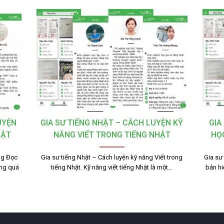
UYỆN
GIA SƯ TIẾNG NHẬT – CÁCH LUYỆN KỸ
GIA
HẬT
NĂNG VIẾT TRONG TIẾNG NHẬT
HỌ
ng Đọc
Gia sư tiếng Nhật – Cách luyện kỹ năng Viết trong
Gia sư
ong quá
tiếng Nhật. Kỹ năng viết tiếng Nhật là một…
bản hi