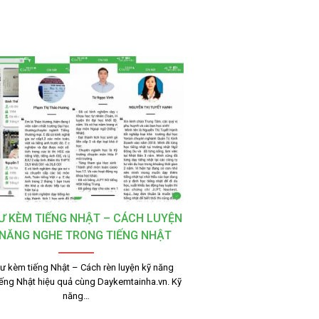
SƯ KÈM TIẾNG NHẬT – CÁCH LUYỆN
 NĂNG NGHE TRONG TIẾNG NHẬT
sư kèm tiếng Nhật – Cách rèn luyện kỹ năng
iếng Nhật hiệu quả cùng Daykemtainha.vn. Kỹ
năng…