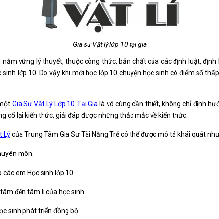
Gia sư Vật lý lớp 10 tại gia
nắm vững lý thuyết, thuộc công thức, bản chất của các định luật, định lý
c sinh lớp 10. Do vậy khi mới học lớp 10 chuyện học sinh có điểm số thấ
 một
Gia Sư Vật Lý Lớp 10 Tại Gia
là vô cùng cần thiết, không chỉ định h
 cố lại kiến thức, giải đáp được những thắc mắc về kiến thức.
t Lý
của Trung Tâm Gia Sư Tài Năng Trẻ có thể được mô tả khái quát như
chuyên môn.
o các em Học sinh lớp 10.
 tâm đến tâm lí của học sinh.
c sinh phát triển đồng bộ.