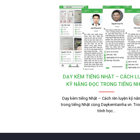
DẠY KÈM TIẾNG NHẬT – CÁCH L
KỸ NĂNG ĐỌC TRONG TIẾNG N
Dạy kèm tiếng Nhật – Cách rèn luyện kỹ nă
trong tiếng Nhật cùng Daykemtainha.vn. Tr
trình học…