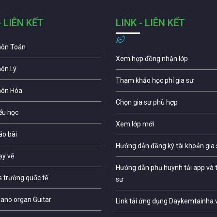
- LIÊN KẾT
LINK - LIÊN KẾT
môn Toán
Xem hợp đồng nhận lớp
môn Lý
Tham khảo học phí gia sư
môn Hóa
Chọn gia sư phù hợp
iểu học
Xem lớp mới
áo bài
Hướng dẫn đăng ký tài khoản gia
ạy vẽ
Hướng dẫn phụ huynh tải app và t
s trường quốc tế
sư
iano organ Guitar
Link tải ứng dụng Daykemtainha.