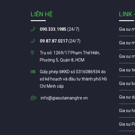
LIÊN HỆ
LINK 
090.333.1985
(24/7)
Gia sư 
09.87.87.0217
(24/7)
Gia sư 
Trụ sở: 1269/17 Phạm Thế Hiển,
Gia sư 
Phường 5, Quận 8, HCM
Gia sư t
Giấy phép ĐKKD số 0316086934 do
sở kế hoạch và đầu tư thành phố Hồ
Gia sư b
Chí Minh cấp
Gia sư d
info@giasutainangtre.vn
Gia sư h
Gia sư P