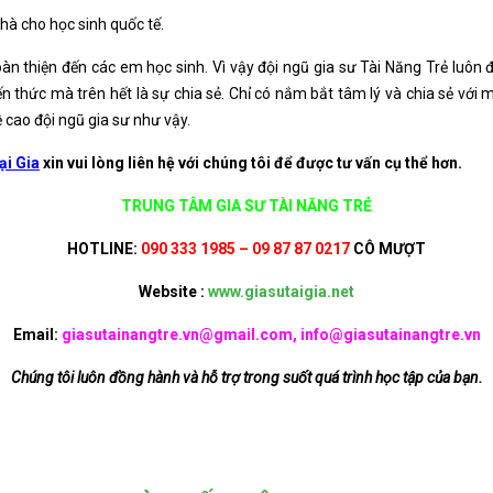
hà cho học sinh quốc tế.
oàn thiện đến các em học sinh. Vì vậy đội ngũ gia sư Tài Năng Trẻ luôn đ
n thức mà trên hết là sự chia sẻ. Chỉ có nắm bắt tâm lý và chia sẻ với m
ề cao đội ngũ gia sư như vậy.
ại Gia
xin vui lòng liên hệ với chúng tôi để được tư vấn cụ thể hơn.
TRUNG TÂM GIA SƯ TÀI NĂNG TRẺ
HOTLINE:
090 333 1985 – 09 87 87 0217
CÔ MƯỢT
Website :
www.giasutaigia.net
Email:
giasutainangtre.vn@gmail.com, info@giasutainangtre.vn
Chúng tôi luôn đồng hành và hỗ trợ trong suốt quá trình học tập của bạn.