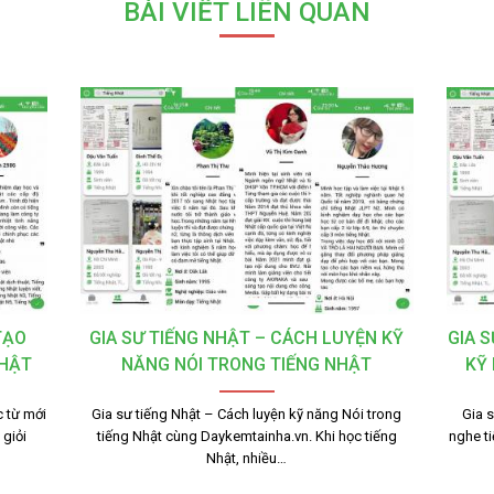
BÀI VIẾT LIÊN QUAN
TẠO
GIA SƯ TIẾNG NHẬT – CÁCH LUYỆN KỸ
GIA 
NHẬT
NĂNG NÓI TRONG TIẾNG NHẬT
KỸ
 từ mới
Gia sư tiếng Nhật – Cách luyện kỹ năng Nói trong
Gia 
giỏi
tiếng Nhật cùng Daykemtainha.vn. Khi học tiếng
nghe t
Nhật, nhiều…