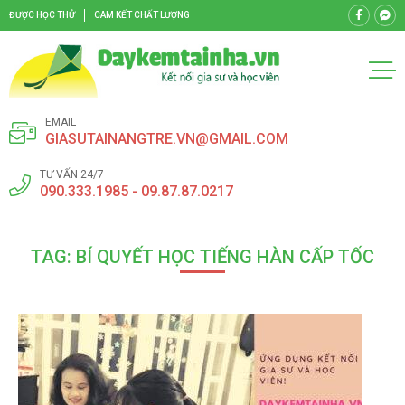
ĐƯỢC HỌC THỬ
CAM KẾT CHẤT LƯỢNG
EMAIL
GIASUTAINANGTRE.VN@GMAIL.COM
TƯ VẤN 24/7
090.333.1985 - 09.87.87.0217
TAG: BÍ QUYẾT HỌC TIẾNG HÀN CẤP TỐC