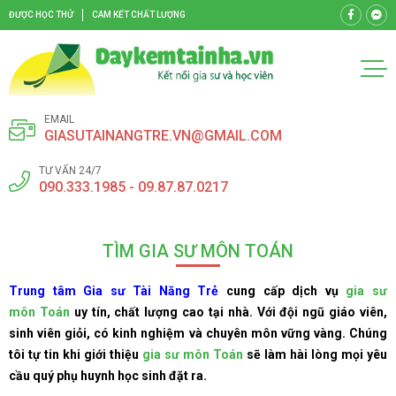
ĐƯỢC HỌC THỬ
CAM KẾT CHẤT LƯỢNG
EMAIL
GIASUTAINANGTRE.VN@GMAIL.COM
TƯ VẤN 24/7
090.333.1985 - 09.87.87.0217
TÌM GIA SƯ MÔN TOÁN
Trung tâm Gia sư Tài Năng Trẻ
cung cấp dịch vụ
gia sư
môn Toán
uy tín, chất lượng cao tại nhà. Với đội ngũ giáo viên,
sinh viên giỏi, có kinh nghiệm và chuyên môn vững vàng. Chúng
tôi tự tin khi giới thiệu
gia sư môn Toán
sẽ làm hài lòng mọi yêu
cầu quý phụ huynh học sinh đặt ra.