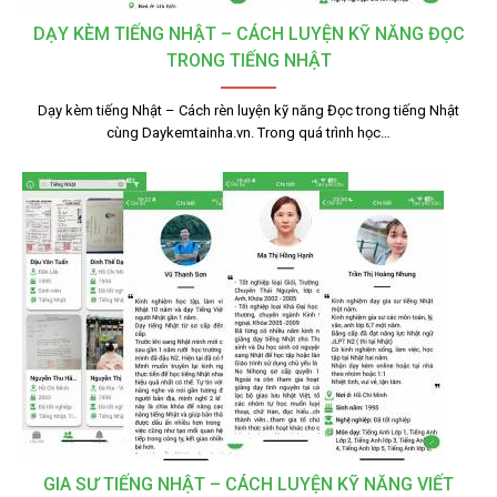
DẠY KÈM TIẾNG NHẬT – CÁCH LUYỆN KỸ NĂNG ĐỌC
TRONG TIẾNG NHẬT
Dạy kèm tiếng Nhật – Cách rèn luyện kỹ năng Đọc trong tiếng Nhật
cùng Daykemtainha.vn. Trong quá trình học…
GIA SƯ TIẾNG NHẬT – CÁCH LUYỆN KỸ NĂNG VIẾT