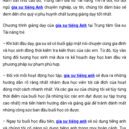
Nắm bắt nhu cầu đó, Trung tâm Gia sư Tài năng Trẻ ra đời, với đội
ngũ
gia sư tiếng Anh
chuyên nghiệp, uy tín, chúng tôi đảm bảo sẽ
đem đến cho quý vị phụ huynh chất lượng giảng dạy tốt nhất.
Chương trình giảng dạy của
gia sư tiếng Anh
tại Trung tâm Gia sư
Tài năng trẻ:
– Khi bắt đầu dạy, gia sư sẽ có buổi gặp mặt nói chuyện cùng gia đình
và học sinh đồng thời kiểm tra kiến thức của các em. Từ đó, tùy vào
từng đối tượng học sinh mà đưa ra kế hoạch dạy học ban đầu và
phương pháp sư phạm phù hợp.
– Đối với mỗi hoạt động học tập,
gia sư tiếng anh
sẽ đưa ra những
hướng dẫn rõ ràng nhất nhằm đưa học viên tới cái đích của hoạt
động một cách nhanh nhất. Và các gia sư của chúng tôi sẽ tùy từng
thời điểm của buổi học (là những lúc các em đạt được sự tập trung
cao nhất) mà tiến hành hướng dẫn và giảng giải để tránh đánh mất
những công sức ban đầu buổi học có được.
– Ngay từ buổi học đầu tiên,
gia sư tiếng anh
sẽ sử dụng tiếng anh
và chúng tôi cố gắng sử dụng tiếng anh trong mọi hoàn cảnh. Tuy