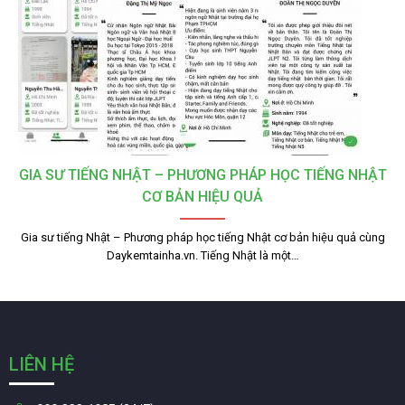
GIA SƯ TIẾNG NHẬT – PHƯƠNG PHÁP HỌC TIẾNG NHẬT
CƠ BẢN HIỆU QUẢ
Gia sư tiếng Nhật – Phương pháp học tiếng Nhật cơ bản hiệu quả cùng
Daykemtainha.vn. Tiếng Nhật là một…
LIÊN HỆ