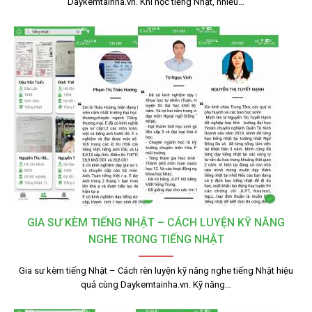
Daykemtainha.vn. Khi học tiếng Nhật, nhiều…
GIA SƯ KÈM TIẾNG NHẬT – CÁCH LUYỆN KỸ NĂNG
NGHE TRONG TIẾNG NHẬT
Gia sư kèm tiếng Nhật – Cách rèn luyện kỹ năng nghe tiếng Nhật hiệu
quả cùng Daykemtainha.vn. Kỹ năng…