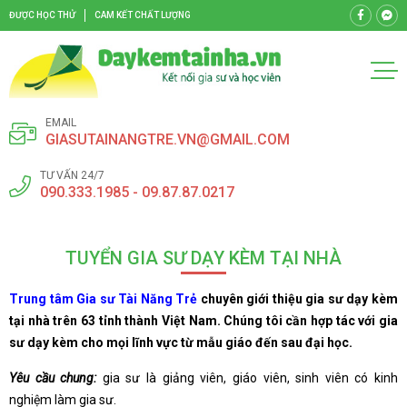
ĐƯỢC HỌC THỬ
CAM KẾT CHẤT LƯỢNG
EMAIL
GIASUTAINANGTRE.VN@GMAIL.COM
TƯ VẤN 24/7
090.333.1985 - 09.87.87.0217
TUYỂN GIA SƯ DẠY KÈM TẠI NHÀ
Trung tâm Gia sư Tài Năng Trẻ
chuyên giới thiệu gia sư dạy kèm
tại nhà trên 63 tỉnh thành Việt Nam. Chúng tôi cần hợp tác với gia
sư dạy kèm cho mọi lĩnh vực từ mẫu giáo đến sau đại học.
Yêu cầu chung:
gia sư là giảng viên, giáo viên, sinh viên có kinh
nghiệm làm gia sư.