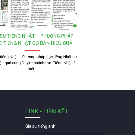
 SƯ TIẾNG NHẬT – PHƯƠNG PHÁP
C TIẾNG NHẬT CƠ BẢN HIỆU QUẢ
 tiếng Nhật – Phương pháp học tiếng Nhật cơ
ệu quả cùng Daykemtainha.vn. Tiếng Nhật là
một…
LINK - LIÊN KẾT
Gia sư tiếng anh