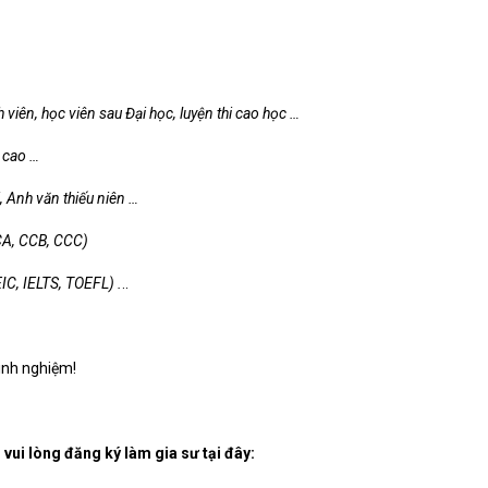
viên, học viên sau Đại học, luyện thi cao học …
 cao …
, Anh văn thiếu niên …
CCA, CCB, CCC)
IC, IELTS, TOEFL) .
..
kinh nghiệm!
vui lòng đăng ký làm gia sư tại đây: