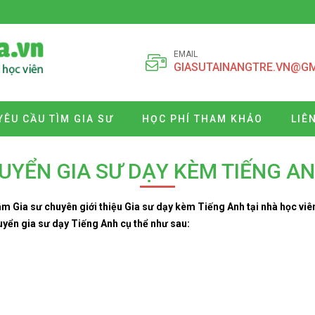
EMAIL
GIASUTAINANGTRE.VN@G
YÊU CẦU TÌM GIA SƯ
HỌC PHÍ THAM KHẢO
LIÊ
UYỂN GIA SƯ DẠY KÈM TIẾNG A
âm Gia sư chuyên giới thiệu Gia sư dạy kèm Tiếng Anh tại nhà học vi
uyển gia sư dạy Tiếng Anh cụ thể như sau: