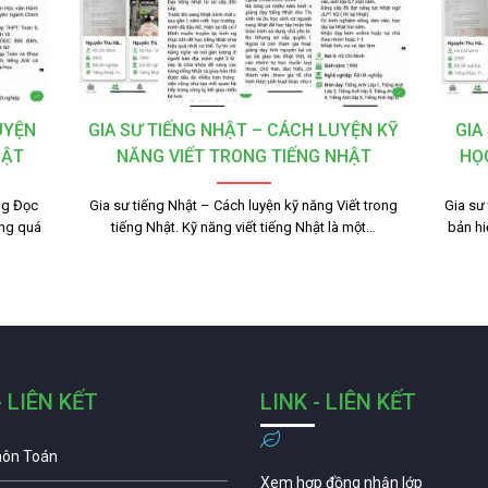
UYỆN
GIA SƯ TIẾNG NHẬT – CÁCH LUYỆN KỸ
GIA
HẬT
NĂNG VIẾT TRONG TIẾNG NHẬT
HỌ
ng Đọc
Gia sư tiếng Nhật – Cách luyện kỹ năng Viết trong
Gia sư
ong quá
tiếng Nhật. Kỹ năng viết tiếng Nhật là một…
bản hi
- LIÊN KẾT
LINK - LIÊN KẾT
môn Toán
Xem hợp đồng nhận lớp