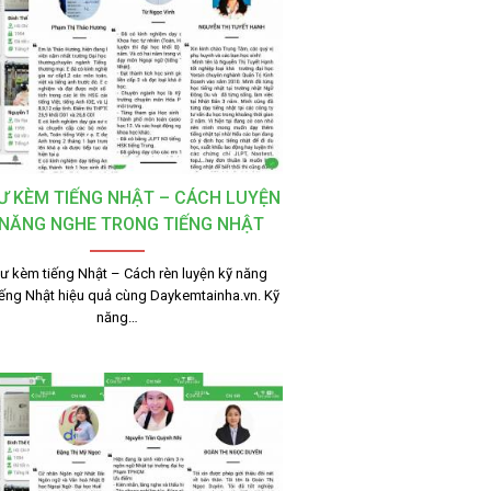
SƯ KÈM TIẾNG NHẬT – CÁCH LUYỆN
 NĂNG NGHE TRONG TIẾNG NHẬT
sư kèm tiếng Nhật – Cách rèn luyện kỹ năng
iếng Nhật hiệu quả cùng Daykemtainha.vn. Kỹ
năng…