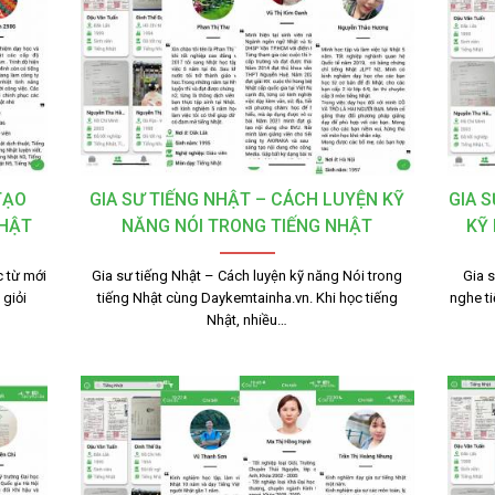
TẠO
GIA SƯ TIẾNG NHẬT – CÁCH LUYỆN KỸ
GIA 
NHẬT
NĂNG NÓI TRONG TIẾNG NHẬT
KỸ
 từ mới
Gia sư tiếng Nhật – Cách luyện kỹ năng Nói trong
Gia 
giỏi
tiếng Nhật cùng Daykemtainha.vn. Khi học tiếng
nghe t
Nhật, nhiều…