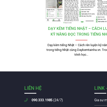
DẠY KÈM TIẾNG NHẬT – CÁCH L
KỸ NĂNG ĐỌC TRONG TIẾNG N
Dạy kèm tiếng Nhật – Cách rèn luyện kỹ nă
trong tiếng Nhật cùng Daykemtainha.vn. Tr
trình học…
LIÊN HỆ
LINK 
090.333.1985
(24/7)
Gia sư 