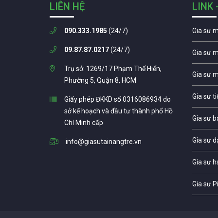
LIÊN HỆ
LINK 
090.333.1985
(24/7)
Gia sư 
09.87.87.0217
(24/7)
Gia sư 
Trụ sở: 1269/17 Phạm Thế Hiển,
Gia sư 
Phường 5, Quận 8, HCM
Gia sư t
Giấy phép ĐKKD số 0316086934 do
sở kế hoạch và đầu tư thành phố Hồ
Gia sư b
Chí Minh cấp
Gia sư d
info@giasutainangtre.vn
Gia sư h
Gia sư P