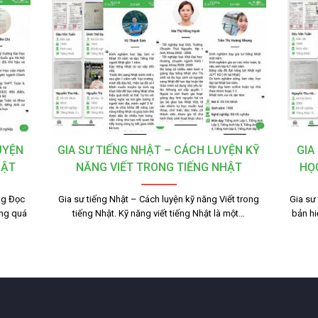
UYỆN
GIA SƯ TIẾNG NHẬT – CÁCH LUYỆN KỸ
GIA
HẬT
NĂNG VIẾT TRONG TIẾNG NHẬT
HỌ
ng Đọc
Gia sư tiếng Nhật – Cách luyện kỹ năng Viết trong
Gia sư
ong quá
tiếng Nhật. Kỹ năng viết tiếng Nhật là một…
bản hi