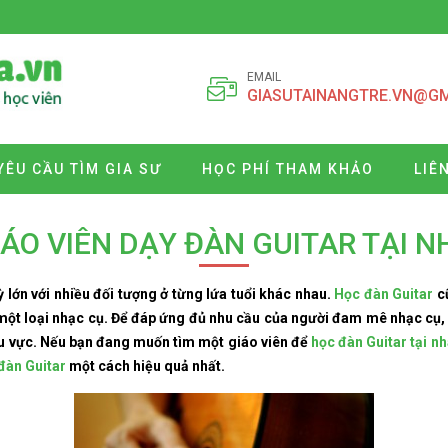
EMAIL
GIASUTAINANGTRE.VN@G
YÊU CẦU TÌM GIA SƯ
HỌC PHÍ THAM KHẢO
LIÊ
IÁO VIÊN DẠY ĐÀN GUITAR TẠI N
ỳ lớn với nhiều đối tượng ở từng lứa tuổi khác nhau.
Học đàn Guitar
c
ề một loại nhạc cụ. Để đáp ứng đủ nhu cầu của người đam mê nhạc cụ,
khu vực. Nếu bạn đang muốn tìm một giáo viên để
học đàn Guitar tại n
đàn Guitar
một cách hiệu quả nhất.