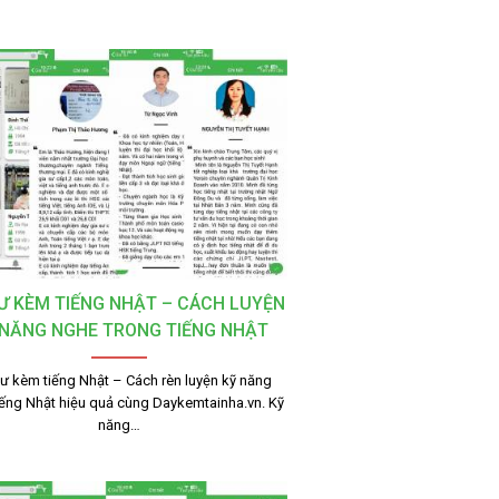
SƯ KÈM TIẾNG NHẬT – CÁCH LUYỆN
 NĂNG NGHE TRONG TIẾNG NHẬT
sư kèm tiếng Nhật – Cách rèn luyện kỹ năng
iếng Nhật hiệu quả cùng Daykemtainha.vn. Kỹ
năng…