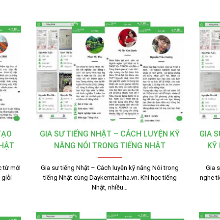
TẠO
GIA SƯ TIẾNG NHẬT – CÁCH LUYỆN KỸ
GIA 
NHẬT
NĂNG NÓI TRONG TIẾNG NHẬT
KỸ
 từ mới
Gia sư tiếng Nhật – Cách luyện kỹ năng Nói trong
Gia 
giỏi
tiếng Nhật cùng Daykemtainha.vn. Khi học tiếng
nghe t
Nhật, nhiều…